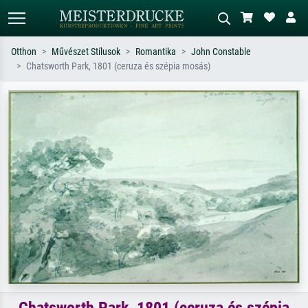
Otthon
Művészet Stílusok
Romantika
John Constable
Chatsworth Park, 1801 (ceruza és szépia mosás)
Alap keresés
MI-képkereső
Keressen művész, műcím vagy stílus
Írja le a jelenetet – pl. zöld rét, sok
szerint – pl. Monet, Csillagos éj,
piros absztrakt, sötét olajkép, álló akt
impresszionizmus, Hokusai-hullám,
egy fa mellett.
akt.
Chatsworth Park, 1801 (ceruza és szépia