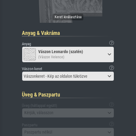
Anyag & Vakráma
Anyag
Vászon Leonardo (szatén)
(Vászon Velence)
Vászon keret
Vászonkeret - Kép az oldalon tükrözve
Üveg & Paszpartu
Üveg (hátlappal együtt)
Kérjük, válasszon
Paszpartu
Paszpartu nélkül