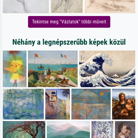
Tekintse meg "Vázlatok" többi műveit
Néhány a legnépszerűbb képek közül