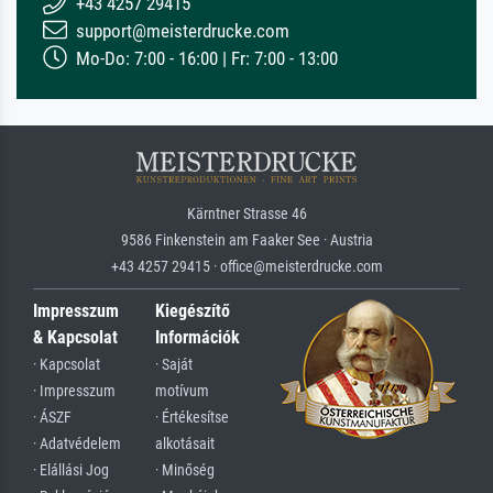
+43 4257 29415
support@meisterdrucke.com
Mo-Do: 7:00 - 16:00 | Fr: 7:00 - 13:00
Kärntner Strasse 46
9586 Finkenstein am Faaker See · Austria
+43 4257 29415 · office@meisterdrucke.com
Impresszum
Kiegészítő
& Kapcsolat
Információk
· Kapcsolat
· Saját
· Impresszum
motívum
· ÁSZF
· Értékesítse
· Adatvédelem
alkotásait
· Elállási Jog
· Minőség