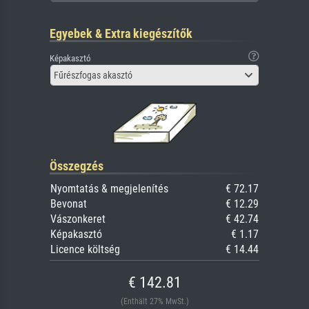
Egyebek & Extra kiegészítők
Képakasztó
Fűrészfogas akasztó
Összegzés
Nyomtatás & megjelenítés
€ 72.17
Bevonat
€ 12.29
Vászonkeret
€ 42.74
Képakasztó
€ 1.17
Licence költség
€ 14.44
€ 142.81
(Enthält 27% MwSt.)