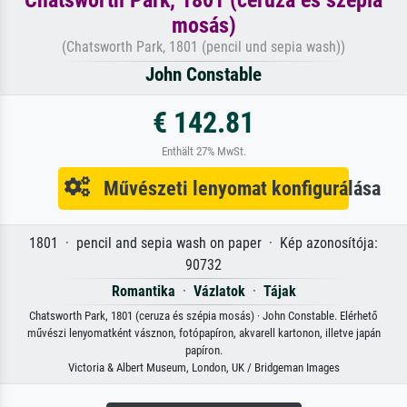
mosás)
(Chatsworth Park, 1801 (pencil und sepia wash))
John Constable
€ 142.81
Enthält 27% MwSt.
Művészeti lenyomat konfigurálása
1801 · pencil and sepia wash on paper · Kép azonosítója:
90732
Romantika
·
Vázlatok
·
Tájak
Chatsworth Park, 1801 (ceruza és szépia mosás) · John Constable. Elérhető
művészi lenyomatként vásznon, fotópapíron, akvarell kartonon, illetve japán
papíron.
Victoria & Albert Museum, London, UK / Bridgeman Images