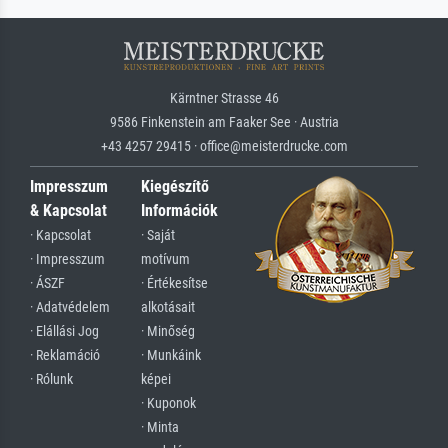
Kärntner Strasse 46
9586 Finkenstein am Faaker See · Austria
+43 4257 29415 · office@meisterdrucke.com
Impresszum
Kiegészítő
& Kapcsolat
Információk
· Kapcsolat
· Saját
· Impresszum
motívum
· ÁSZF
· Értékesítse
· Adatvédelem
alkotásait
· Elállási Jog
· Minőség
· Reklamáció
· Munkáink
· Rólunk
képei
· Kuponok
· Minta