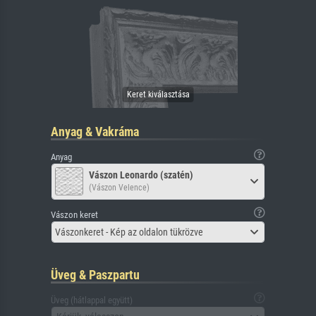
Anyag & Vakráma
Anyag
Vászon Leonardo (szatén)
(Vászon Velence)
Vászon keret
Vászonkeret - Kép az oldalon tükrözve
Üveg & Paszpartu
Üveg (hátlappal együtt)