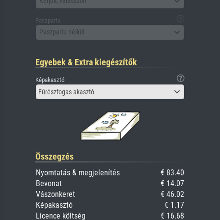
Kérjük, válasszon
Paszpartu
Paszpartu nélkül
Egyebek & Extra kiegészítők
Képakasztó
Fűrészfogas akasztó
Összegzés
Nyomtatás & megjelenítés
€ 83.40
Bevonat
€ 14.07
Vászonkeret
€ 46.02
Képakasztó
€ 1.17
Licence költség
€ 16.68