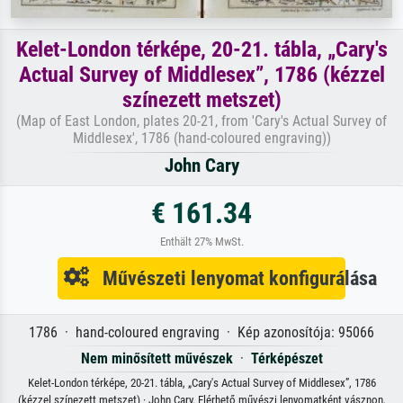
Kelet-London térképe, 20-21. tábla, „Cary's
Actual Survey of Middlesex”, 1786 (kézzel
színezett metszet)
(Map of East London, plates 20-21, from 'Cary's Actual Survey of
Middlesex', 1786 (hand-coloured engraving))
John Cary
€ 161.34
Enthält 27% MwSt.
Művészeti lenyomat konfigurálása
1786 · hand-coloured engraving · Kép azonosítója: 95066
Nem minősített művészek
·
Térképészet
Kelet-London térképe, 20-21. tábla, „Cary's Actual Survey of Middlesex”, 1786
(kézzel színezett metszet) · John Cary. Elérhető művészi lenyomatként vásznon,