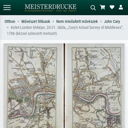
Otthon
Művészet Stílusok
Nem minősített művészek
John Cary
Kelet-London térképe, 20-21. tábla, „Cary's Actual Survey of Middlesex”,
Alap keresés
MI-képkereső
1786 (kézzel színezett metszet)
Keressen művész, műcím vagy stílus
Írja le a jelenetet – pl. zöld rét, sok
szerint – pl. Monet, Csillagos éj,
piros absztrakt, sötét olajkép, álló akt
impresszionizmus, Hokusai-hullám,
egy fa mellett.
akt.