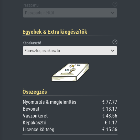
Paszpartu
Paszpartu nélkül
Egyebek & Extra kiegészítők
Képakasztó
Fűrészfogas akasztó
Összegzés
Nyomtatás & megjelenítés
€ 77.77
Bevonat
€ 13.17
Vászonkeret
€ 43.56
Képakasztó
€ 1.17
Licence költség
€ 15.56