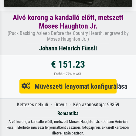
Alvó korong a kandalló előtt, metszett
Moses Haughton Jr.
(Puck Basking Asleep Before the Country Hearth, engraved by
Moses Haughton Jr. )
Johann Heinrich Füssli
€ 151.23
Enthält 27% MwSt.
Művészeti lenyomat konfigurálása
Keltezés nélküli · Gravur · Kép azonosítója: 99359
Romantika
Alvó korong a kandalló előtt, metszett Moses Haughton Jr. · Johann Heinrich
Füssli. Elérhető művészi lenyomatként vásznon, fotópapíron, akvarell kartonon,
illetve japán papíron.