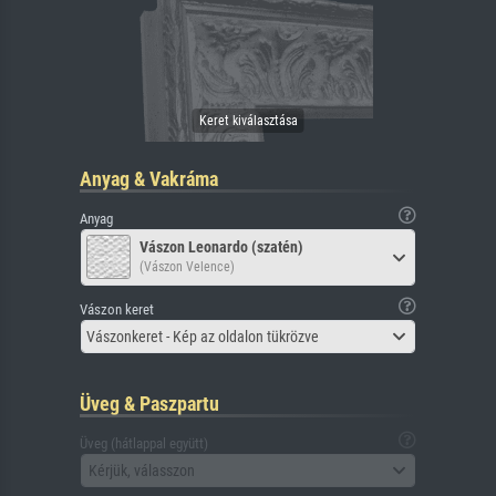
Anyag & Vakráma
Anyag
Vászon Leonardo (szatén)
(Vászon Velence)
Vászon keret
Vászonkeret - Kép az oldalon tükrözve
Üveg & Paszpartu
Üveg (hátlappal együtt)
Kérjük, válasszon