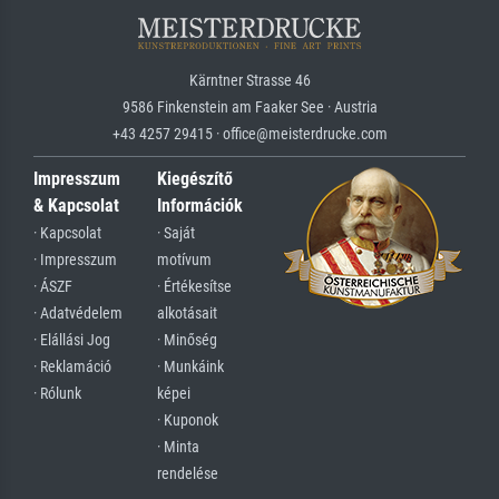
Kärntner Strasse 46
9586 Finkenstein am Faaker See · Austria
+43 4257 29415 · office@meisterdrucke.com
Impresszum
Kiegészítő
& Kapcsolat
Információk
· Kapcsolat
· Saját
· Impresszum
motívum
· ÁSZF
· Értékesítse
· Adatvédelem
alkotásait
· Elállási Jog
· Minőség
· Reklamáció
· Munkáink
· Rólunk
képei
· Kuponok
· Minta
rendelése