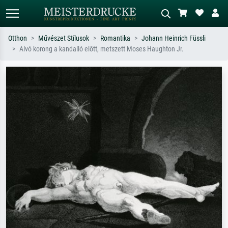
Otthon
Művészet Stílusok
Romantika
Johann Heinrich Füssli
Alvó korong a kandalló előtt, metszett Moses Haughton Jr.
Alap keresés
MI-képkereső
Keressen művész, műcím vagy stílus
Írja le a jelenetet – pl. zöld rét, sok
szerint – pl. Monet, Csillagos éj,
piros absztrakt, sötét olajkép, álló akt
impresszionizmus, Hokusai-hullám,
egy fa mellett.
akt.