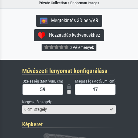
Private Collection / Bridgeman Images
Megtekintés 3D-ben/AR
Hozzáadás kedvencekhez
0 Vélemények
Művészeti lenyomat konfigurálása
Szélesség (Motívum, cm)
Magasság (Motívum, cm)
Kiegészítő szegély
0 cm Szegély
Képkeret