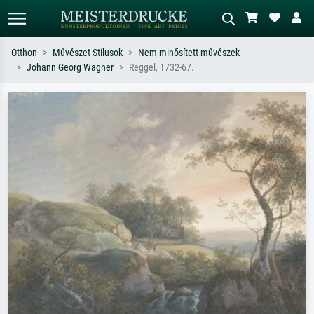
Otthon
Művészet Stílusok
Nem minősített művészek
Johann Georg Wagner
Reggel, 1732-67.
Alap keresés
MI-képkereső
Keressen művész, műcím vagy stílus
Írja le a jelenetet – pl. zöld rét, sok
szerint – pl. Monet, Csillagos éj,
piros absztrakt, sötét olajkép, álló akt
impresszionizmus, Hokusai-hullám,
egy fa mellett.
akt.