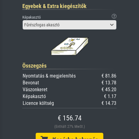
Egyebek & Extra kiegészítők
Képakasztó
Fűrészfogas akasztó
Összegzés
Nyomtatás & megjelenítés
€ 81.86
Bevonat
€ 13.78
Vászonkeret
€ 45.20
Képakasztó
€ 1.17
Licence költség
€ 14.73
€ 156.74
(Enthält 27% MwSt.)