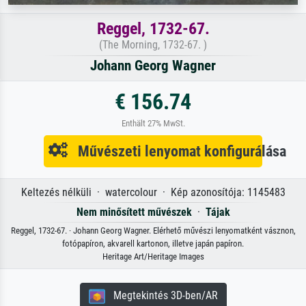
Reggel, 1732-67.
(The Morning, 1732-67. )
Johann Georg Wagner
€ 156.74
Enthält 27% MwSt.
Művészeti lenyomat konfigurálása
Keltezés nélküli · watercolour · Kép azonosítója: 1145483
Nem minősített művészek
·
Tájak
Reggel, 1732-67. · Johann Georg Wagner. Elérhető művészi lenyomatként vásznon,
fotópapíron, akvarell kartonon, illetve japán papíron.
Heritage Art/Heritage Images
Megtekintés 3D-ben/AR