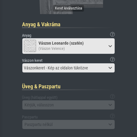
Anyag & Vakráma
Anyag
Vászon Leonardo (szatén)
(Vászon Velence)
Vászon keret
Vászonkeret - Kép az oldalon tükrözve
Üveg & Paszpartu
Üveg (hátlappal együtt)
Kérjük, válasszon
Paszpartu
Paszpartu nélkül