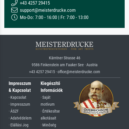
+43 4257 29415
support@meisterdrucke.com
Mo-Do: 7:00 - 16:00 | Fr: 7:00 - 13:00
Kärntner Strasse 46
9586 Finkenstein am Faaker See · Austria
+43 4257 29415 · office@meisterdrucke.com
Impresszum
Kiegészítő
& Kapcsolat
Információk
· Kapcsolat
· Saját
· Impresszum
motívum
· ÁSZF
· Értékesítse
· Adatvédelem
alkotásait
· Elállási Jog
· Minőség