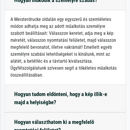
Hogyan működik a személyre szabás?
A Meisterdrucke oldalán egy egyszerű és szemléletes
módon adhatja meg az adott műalkotás személyre
szabott beállításait: Válasszon keretet, adja meg a kép
méretét, válasszon nyomtatási felületet, majd válasszon
megfelelő bevonatot, illetve vakrámát! Emellett egyéb
személyre szabási lehetőségeket is kínálunk, mint az
alátét, a betétléc és a távtartó kiválasztása.
Ügyfélszolgálatunk szívesen segít a tökéletes műalkotás
összeállításában.
Hogyan tudom eldönteni, hogy a kép illik-e
majd a helyiségbe?
Hogyan választhatom ki a megfelelő