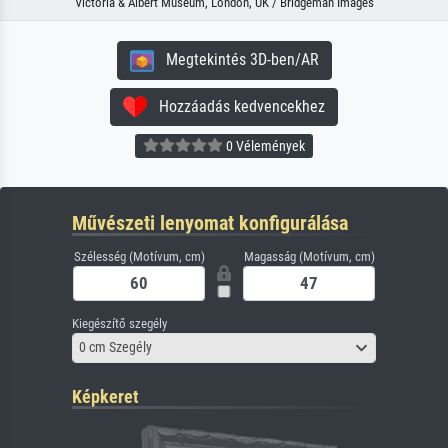
Victoria & Albert Museum, London, UK / Bridgeman Images
Megtekintés 3D-ben/AR
Hozzáadás kedvencekhez
0 Vélemények
Művészeti lenyomat konfigurálása
Szélesség (Motívum, cm)
Magasság (Motívum, cm)
Kiegészítő szegély
0 cm Szegély
Képkeret