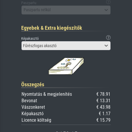
Paszpartu
Paszpartu nélkül
Egyebek & Extra kiegészítők
Képakasztó
Fűrészfogas akasztó
Összegzés
Nyomtatás & megjelenítés
€ 78.91
Bevonat
€ 13.31
Vászonkeret
€ 43.98
Képakasztó
€ 1.17
Licence költség
€ 15.79