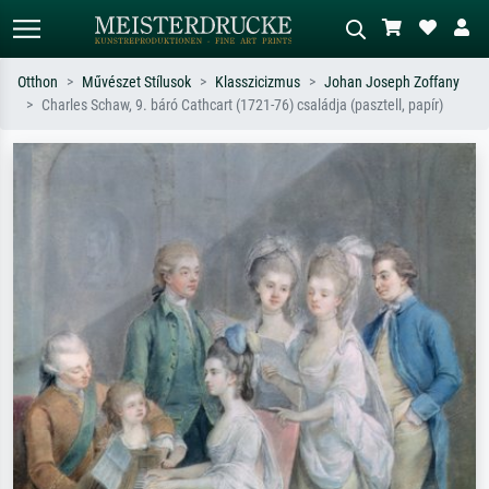
Otthon
Művészet Stílusok
Klasszicizmus
Johan Joseph Zoffany
Charles Schaw, 9. báró Cathcart (1721-76) családja (pasztell, papír)
Alap keresés
MI-képkereső
Keressen művész, műcím vagy stílus
Írja le a jelenetet – pl. zöld rét, sok
szerint – pl. Monet, Csillagos éj,
piros absztrakt, sötét olajkép, álló akt
impresszionizmus, Hokusai-hullám,
egy fa mellett.
akt.