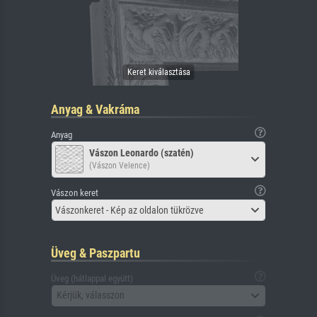
Anyag & Vakráma
Anyag
Vászon Leonardo (szatén)
(Vászon Velence)
Vászon keret
Vászonkeret - Kép az oldalon tükrözve
Üveg & Paszpartu
Üveg (hátlappal együtt)
Kérjük, válasszon