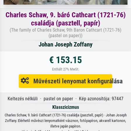
Charles Schaw, 9. báró Cathcart (1721-76)
családja (pasztell, papír)
(The family of Charles Schaw, 9th Baron Cathcart (1721-76)
(pastel on paper))
Johan Joseph Zoffany
€ 153.15
Enthält 27% MwSt.
Művészeti lenyomat konfigurálása
Keltezés nélküli · pastel on paper · Kép azonosítója: 97447
Klasszicizmus
Charles Schaw, 9. báró Cathcart (1721-76) családja (pasztell, papír) · Johan Joseph
Zoffany. Elérhető művészi lenyomatként vásznon, fotópapíron, akvarell kartonon,
illetve japán papíron.