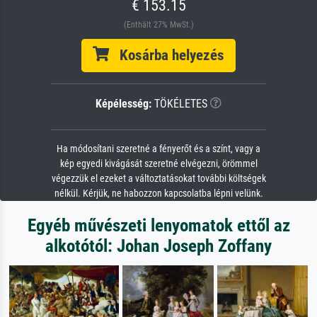
€ 153.15
(Enthält 27% MwSt.)
Kosárba helyezés
Képélesség:
TÖKÉLETES
Ha módosítani szeretné a fényerőt és a színt, vagy a
kép egyedi kivágását szeretné elvégezni, örömmel
végezzük el ezeket a változtatásokat további költségek
nélkül. Kérjük, ne habozzon kapcsolatba lépni velünk.
Egyéb művészeti lenyomatok ettől az
alkotótól: Johan Joseph Zoffany