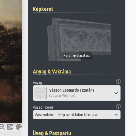
Képkeret
Anyag & Vakráma
Anyag
Vászon Leonardo (szatén)
(Vászon Velence)
Vászon keret
Vászonkeret - Kép az oldalon tükrözve
Üveg & Paszpartu