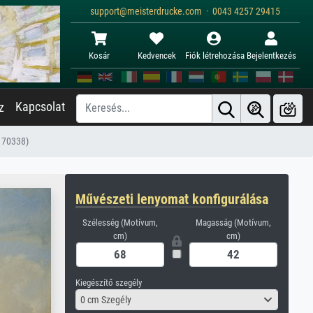
support@meisterdrucke.com · 0043 4257 29415
Kosár
Kedvencek
Fiók létrehozása
Bejelentkezés
Kapcsolat
z
s 70338)
Művészeti lenyomat konfigurálása
Szélesség (Motívum,
Magasság (Motívum,
cm)
cm)
Kiegészítő szegély
0 cm Szegély