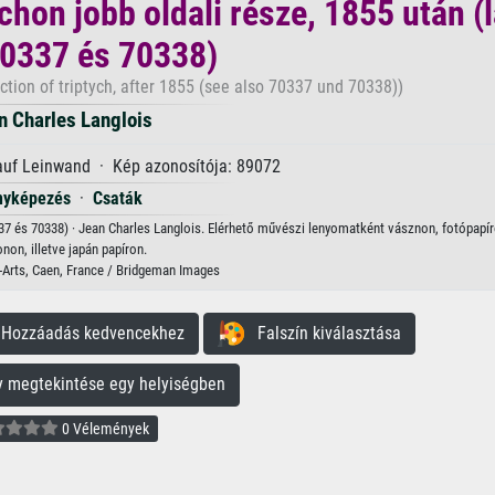
ichon jobb oldali része, 1855 után (
0337 és 70338)
ction of triptych, after 1855 (see also 70337 und 70338))
n Charles Langlois
 auf Leinwand · Kép azonosítója: 89072
nyképezés
·
Csaták
0337 és 70338) · Jean Charles Langlois. Elérhető művészi lenyomatként vásznon, fotópapír
onon, illetve japán papíron.
Arts, Caen, France / Bridgeman Images
ozzáadás kedvencekhez
Falszín kiválasztása
megtekintése egy helyiségben
0 Vélemények