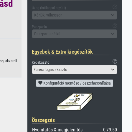
lásd
Üveg (hátlappal együtt)
Kérjük, válasszon
Paszpartu
Paszpartu nélkül
Egyebek & Extra kiegészítők
on, akvarell
Képakasztó
Fűrészfogas akasztó
Konfiguráció mentése / összehasonlítása
Összegzés
Nyomtatás & megjelenítés
€ 79.50