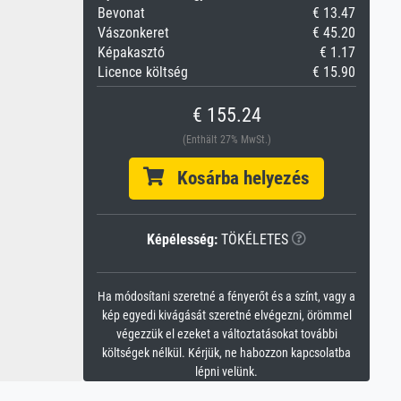
Bevonat
€ 13.47
Vászonkeret
€ 45.20
Képakasztó
€ 1.17
Licence költség
€ 15.90
€ 155.24
(Enthält 27% MwSt.)
Kosárba helyezés
Képélesség:
TÖKÉLETES
Ha módosítani szeretné a fényerőt és a színt, vagy a
kép egyedi kivágását szeretné elvégezni, örömmel
végezzük el ezeket a változtatásokat további
költségek nélkül. Kérjük, ne habozzon kapcsolatba
lépni velünk.