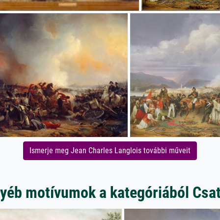
Ismerje meg Jean Charles Langlois további műveit
yéb motívumok a kategóriából Csa