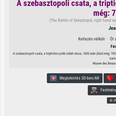
A szebasztopoli csata, a tript
még: 7
(The Battle of Sebastopol, right hand se
Jea
Keltezés nélküli · Öl
Fé
A szebasztopoli csata, a triptichon jobb oldali része, 1855 után (lásd még: 7
kart
Musee des Beaux-
Megtekintés 3D-ben/AR
H
Festmény 