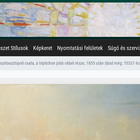
zet Stílusok
Képkeret
Nyomtatási felületek
Súgó és szervi
szebasztopoli csata, a triptichon jobb oldali része, 1855 után (lásd még: 70337 é