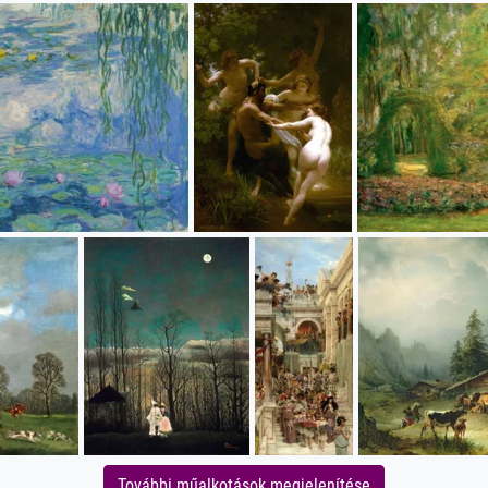
További műalkotások megjelenítése