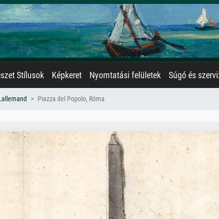
zet Stílusok
Képkeret
Nyomtatási felületek
Súgó és szervi
 Lallemand
Piazza del Popolo, Róma