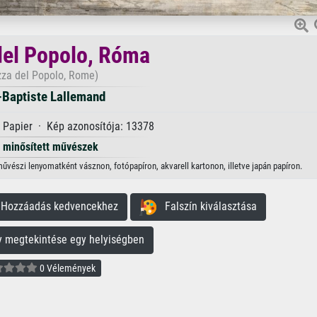
del Popolo, Róma
zza del Popolo, Rome)
-Baptiste Lallemand
 Papier · Kép azonosítója: 13378
minősített művészek
űvészi lenyomatként vásznon, fotópapíron, akvarell kartonon, illetve japán papíron.
ozzáadás kedvencekhez
Falszín kiválasztása
megtekintése egy helyiségben
0 Vélemények