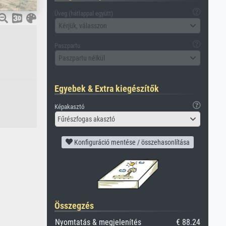
Üveg (hátlappal együtt)
Kérjük, válasszon
Paszpartu
Paszpartu nélkül
Egyebek & Extra kiegészítők
Képakasztó
Fűrészfogas akasztó
Konfiguráció mentése / összehasonlítása
Összegzés
Nyomtatás & megjelenítés
€ 88.24