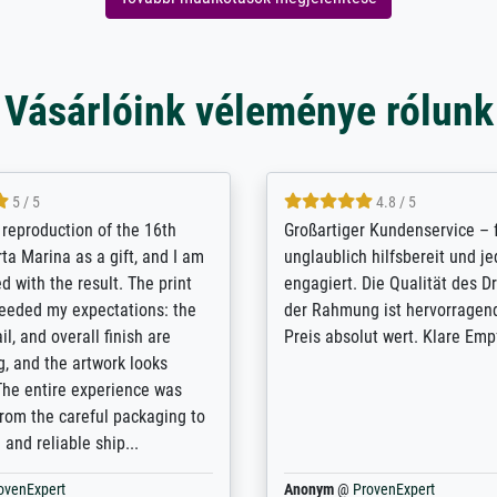
Vásárlóink véleménye rólunk
5 / 5
5 / 5
t Meisterdrucke strives to
Outstanding quality and cus
lients demands, and provides
support. - the quality of the pr
ice on how to obtain the best
excellent and difficult to dist
 the prints requested by the
from the real thing; it will be
e company has a vast
for high-quality art prints fro
of prints to choose from, and
the quality of the framing is e
e excellent service also with
the customisation options for
prints which are not in that
are broad - the customer sup
. Highly recommended!
colleagues are truly super...
rovenExpert
Anonym
@
ProvenExpert