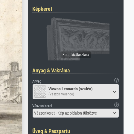
Képkeret
Anyag & Vakráma
Anyag
Vászon Leonardo (szatén)
(Vászon Velence)
Vászon keret
Vászonkeret - Kép az oldalon tükrözve
Üveg & Paszpartu