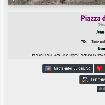
Piazza 
(Pia
Jean
1754 · Tinte auf
Nem 
Piazza del Popolo, Róma · Jean-Baptiste Lallemand. Elérhető m
Megtekintés 3D-ben/AR
H
Festmény 