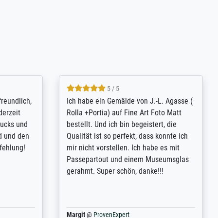
4.8 / 5
tomer
Qualité absolument irréprochable.
inting is
Extraordinaire diversité des thèmes
inguish
abordés et personnalisation des
 my go-to
demandes (recadrage, réajustement des
m now on -
couleurs). Relation clientèle parfaite.
xcellent -
Transport, réception sans aucun
 the work
problème. Merci à toute l'équipe ! Hervé
port
Anonym
@
ProvenExpert