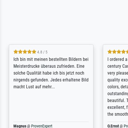
5 / 5
Rundum positive Erfahrung. Die
The team a
Ausführung des Auftrags hat eine Weile
meet its c
gedauert, die angekündigte Lieferzeit
expert adv
wurde aber letztlich sogar etwas
results for
unterschritten. Die Qualität des Papiers
client. Th
und des Drucks (Farben, Details usw.) ist
repertoire 
nicht nur gut, sondern hervorragend.
will provid
Selbst ein Druck ist damit ein Kunstwerk
regards to 
im eigenen Sinne. Definitiv den Pre...
repertoire
Dr.
@
ProvenExpert
Anonym
@
P