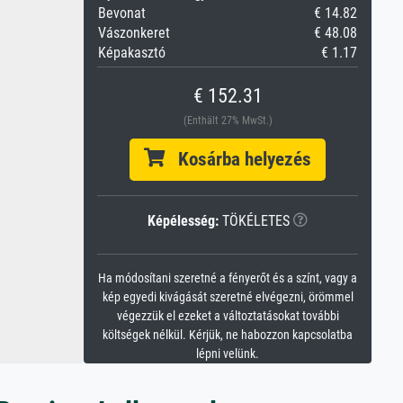
Bevonat
€ 14.82
Vászonkeret
€ 48.08
Képakasztó
€ 1.17
€ 152.31
(Enthält 27% MwSt.)
Kosárba helyezés
Képélesség:
TÖKÉLETES
Ha módosítani szeretné a fényerőt és a színt, vagy a
kép egyedi kivágását szeretné elvégezni, örömmel
végezzük el ezeket a változtatásokat további
költségek nélkül. Kérjük, ne habozzon kapcsolatba
lépni velünk.