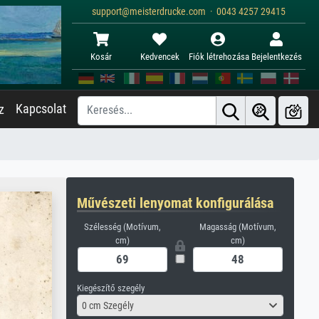
support@meisterdrucke.com · 0043 4257 29415
Kosár
Kedvencek
Fiók létrehozása
Bejelentkezés
Kapcsolat
z
Művészeti lenyomat konfigurálása
Szélesség (Motívum,
Magasság (Motívum,
cm)
cm)
Kiegészítő szegély
0 cm Szegély