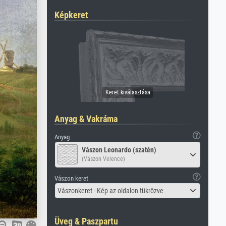
Képkeret
Anyag & Vakráma
Anyag
Vászon Leonardo (szatén)
(Vászon Velence)
Vászon keret
Vászonkeret - Kép az oldalon tükrözve
Üveg & Paszpartu