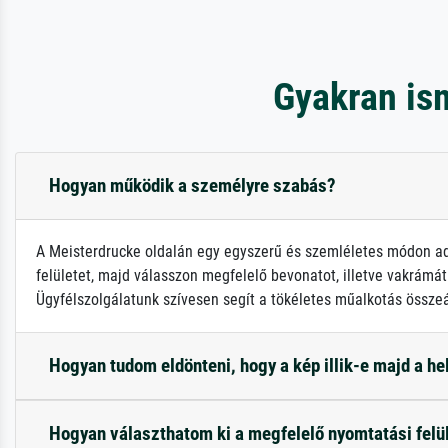
Gyakran is
Hogyan működik a személyre szabás?
A Meisterdrucke oldalán egy egyszerű és szemléletes módon adh
felületet, majd válasszon megfelelő bevonatot, illetve vakrámát!
Ügyfélszolgálatunk szívesen segít a tökéletes műalkotás összeá
Hogyan tudom eldönteni, hogy a kép illik-e majd a h
Hogyan választhatom ki a megfelelő nyomtatási felü