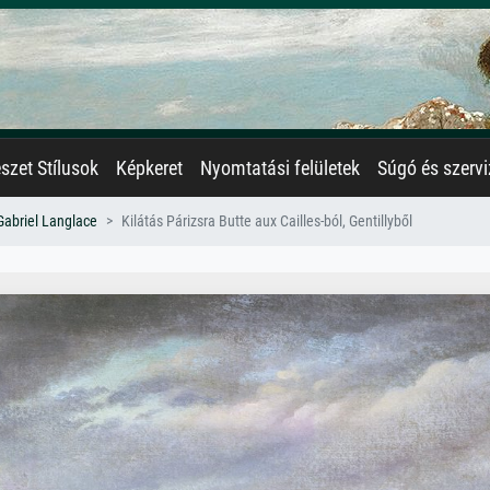
zet Stílusok
Képkeret
Nyomtatási felületek
Súgó és szervi
Gabriel Langlace
Kilátás Párizsra Butte aux Cailles-ból, Gentillyből