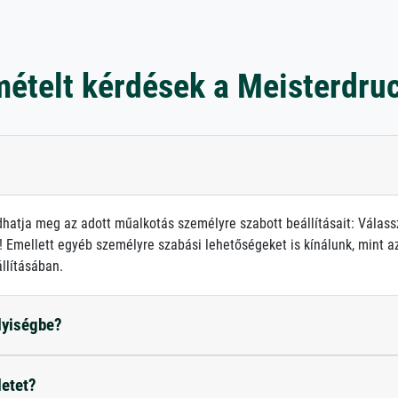
mételt kérdések a Meisterdru
atja meg az adott műalkotás személyre szabott beállításait: Válass
 Emellett egyéb személyre szabási lehetőségeket is kínálunk, mint az 
llításában.
elyiségbe?
letet?