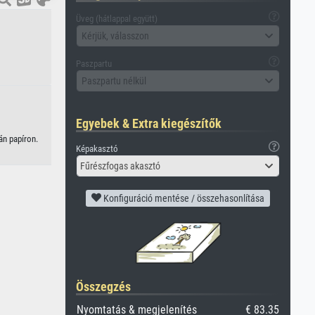
Üveg (hátlappal együtt)
Kérjük, válasszon
Paszpartu
Paszpartu nélkül
Egyebek & Extra kiegészítők
án papíron.
Képakasztó
Fűrészfogas akasztó
Konfiguráció mentése / összehasonlítása
Összegzés
Nyomtatás & megjelenítés
€ 83.35