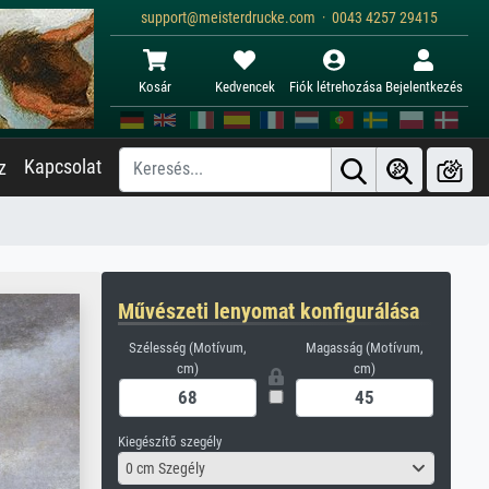
support@meisterdrucke.com · 0043 4257 29415
Kosár
Kedvencek
Fiók létrehozása
Bejelentkezés
Kapcsolat
z
Művészeti lenyomat konfigurálása
Szélesség (Motívum,
Magasság (Motívum,
cm)
cm)
Kiegészítő szegély
0 cm Szegély