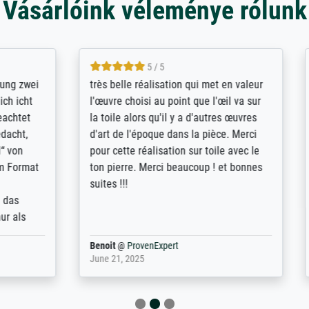
Vásárlóink véleménye rólunk
5 / 5
5 / 5
/ Highly recommended. The
The team at Meisterdrucke st
 ordering and payment process
meet its clients demands, an
shipping was efficient and
expert advice on how to obtai
self exceeds expectations. I
results for the prints request
n the UK and found the site
client. The company has a va
or a specific print - I am very
repertoire of prints to choose
with the service and the
will provide excellent service
regards to prints which are no
repertoire. Highly recommen
nExpert
Anonym
@
ProvenExpert
 2025
April 22, 2026