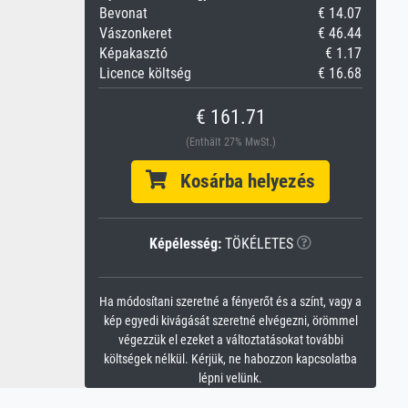
Bevonat
€ 14.07
Vászonkeret
€ 46.44
Képakasztó
€ 1.17
Licence költség
€ 16.68
€ 161.71
(Enthält 27% MwSt.)
Kosárba helyezés
Képélesség:
TÖKÉLETES
Ha módosítani szeretné a fényerőt és a színt, vagy a
kép egyedi kivágását szeretné elvégezni, örömmel
végezzük el ezeket a változtatásokat további
költségek nélkül. Kérjük, ne habozzon kapcsolatba
lépni velünk.