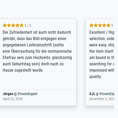
5 / 5
rives to
eine große Auswahl an Bildern und
d provides
deren Reproduktionsmöglichkeiten;
n the best
wurde sehr gut durch die einzelnen
ed by the
Bestellkriterien geführt, verständliche
st
Erklärungen, z.B. mit Bilddarstellungen,
 from, and
werde auf jeden Fall meine guten
 also with
Erfahrungen weitergeben.
t in that
ded!
Anonym
@
ProvenExpert
May 13, 2026