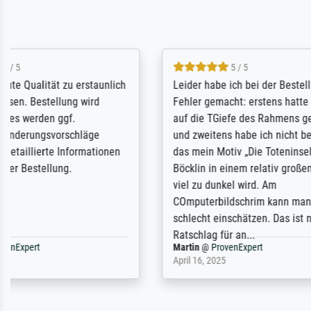
5 / 5
Die Zufriedenheit ist auch nicht dadurch
Excellent 
getrübt, dass das Bild entgegen einer
selection,
angegebenen Lieferanschrift (sollte
were easy, 
eine Überraschung für die normannische
the item it
Ehefrau sein zum Hochzeits- gleichzeitig
am based i
auch Geburtstag sein) doch nach zu
searching f
Hause zugestellt wurde.
impressed 
quality.
Jürgen
@
ProvenExpert
SJL
@
Prove
April 22, 2026
December 2,