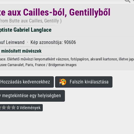
e aux Cailles-ból, Gentillyből
from Butte aux Cailles, Gentilly )
tiste Gabriel Langlace
 auf Leinwand · Kép azonosítója: 90606
minősített művészek
nglace. Elérhető művészi lenyomatként vásznon, fotópapíron, akvarell kartonon, illetve jap
Musee Carnavalet, Paris, France / Bridgeman Images
ozzáadás kedvencekhez
Falszín kiválasztása
megtekintése egy helyiségben
0 Vélemények