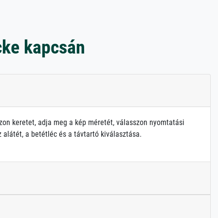
cke kapcsán
zon keretet, adja meg a kép méretét, válasszon nyomtatási
alátét, a betétléc és a távtartó kiválasztása.