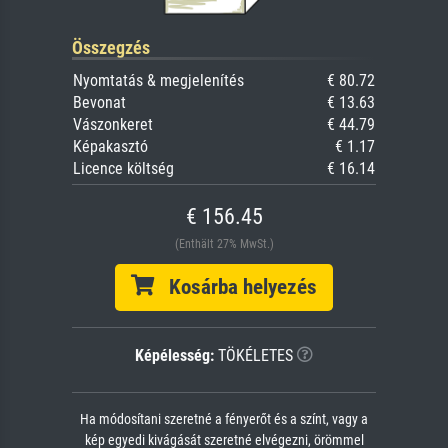
Összegzés
Nyomtatás & megjelenítés
€ 80.72
Bevonat
€ 13.63
Vászonkeret
€ 44.79
Képakasztó
€ 1.17
Licence költség
€ 16.14
€ 156.45
(Enthält 27% MwSt.)
Kosárba helyezés
Képélesség:
TÖKÉLETES
Ha módosítani szeretné a fényerőt és a színt, vagy a
kép egyedi kivágását szeretné elvégezni, örömmel