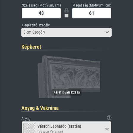
Szélesség (Motívum, cm)
Magasság (Motívum, cm)
Kiegészítő szegély
0 cm Szegély
Képkeret
Anyag & Vakráma
Anyag
Vászon Leonardo (szatén)
(Vászon Velence)