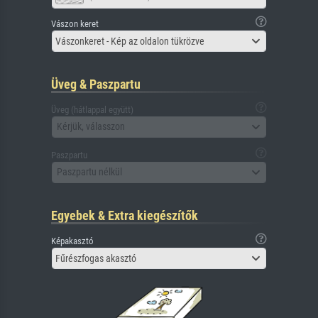
Vászon keret
Vászonkeret - Kép az oldalon tükrözve
Üveg & Paszpartu
Üveg (hátlappal együtt)
Kérjük, válasszon
Paszpartu
Paszpartu nélkül
Egyebek & Extra kiegészítők
Képakasztó
Fűrészfogas akasztó