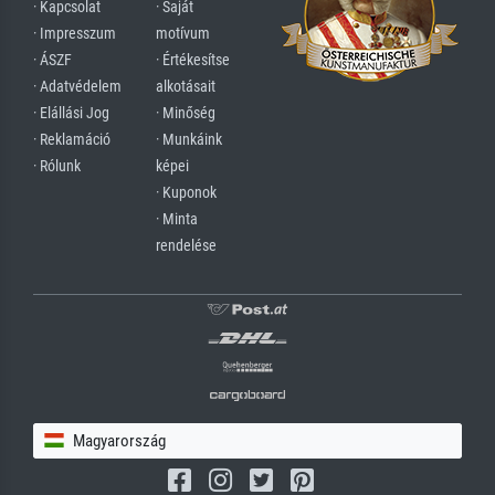
· Kapcsolat
· Saját
· Impresszum
motívum
· ÁSZF
· Értékesítse
· Adatvédelem
alkotásait
· Elállási Jog
· Minőség
· Reklamáció
· Munkáink
· Rólunk
képei
· Kuponok
· Minta
rendelése
Magyarország