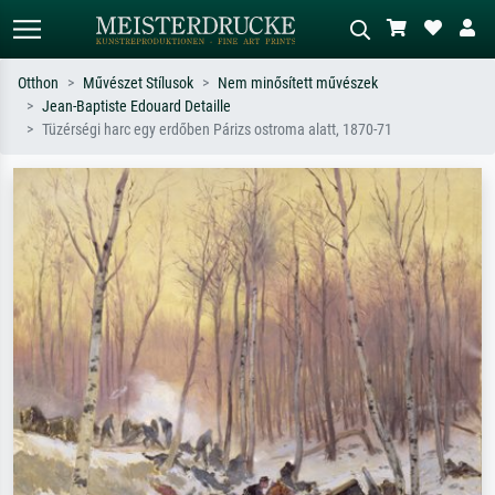
Otthon
Művészet Stílusok
Nem minősített művészek
Jean-Baptiste Edouard Detaille
Alap keresés
MI-képkereső
Tüzérségi harc egy erdőben Párizs ostroma alatt, 1870-71
Keressen művész, műcím vagy stílus
Írja le a jelenetet – pl. zöld rét, sok
szerint – pl. Monet, Csillagos éj,
piros absztrakt, sötét olajkép, álló akt
impresszionizmus, Hokusai-hullám,
egy fa mellett.
akt.