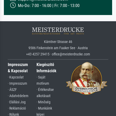
Mo-Do: 7:00 - 16:00 | Fr: 7:00 - 13:00
Kärntner Strasse 46
9586 Finkenstein am Faaker See · Austria
+43 4257 29415 · office@meisterdrucke.com
Impresszum
Kiegészítő
& Kapcsolat
Információk
· Kapcsolat
· Saját
· Impresszum
motívum
· ÁSZF
· Értékesítse
· Adatvédelem
alkotásait
· Elállási Jog
· Minőség
· Reklamáció
· Munkáink
· Rólunk
képei