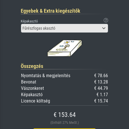
Egyebek & Extra kiegészítők
Képakasztó
Fűrészfogas akasztó
Összegzés
Nyomtatás & megjelenítés
€ 78.66
Bevonat
€ 13.28
Vászonkeret
€ 44.79
Képakasztó
€ 1.17
Licence költség
€ 15.74
€ 153.64
(Enthält 27% MwSt.)