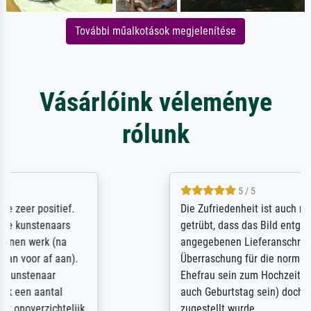
További műalkotások megjelenítése
Vásárlóink véleménye
rólunk
5 / 5
Die Zufriedenheit ist auch nicht dadurch
getrübt, dass das Bild entgegen einer
angegebenen Lieferanschrift (sollte eine
Überraschung für die normannische
Ehefrau sein zum Hochzeits- gleichzeitig
auch Geburtstag sein) doch nach zu Hause
zugestellt wurde.