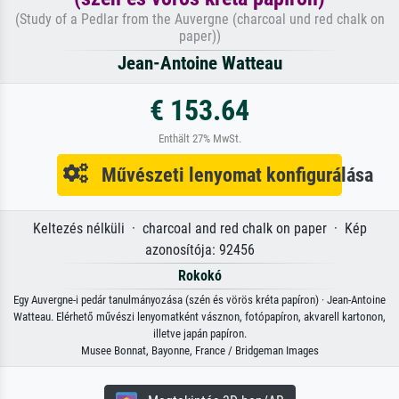
(Study of a Pedlar from the Auvergne (charcoal und red chalk on
paper))
Jean-Antoine Watteau
€ 153.64
Enthält 27% MwSt.
Művészeti lenyomat konfigurálása
Keltezés nélküli · charcoal and red chalk on paper · Kép
azonosítója: 92456
Rokokó
Egy Auvergne-i pedár tanulmányozása (szén és vörös kréta papíron) · Jean-Antoine
Watteau. Elérhető művészi lenyomatként vásznon, fotópapíron, akvarell kartonon,
illetve japán papíron.
Musee Bonnat, Bayonne, France / Bridgeman Images