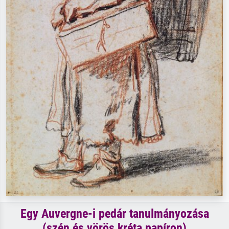
Egy Auvergne-i pedár tanulmányozása
(szén és vörös kréta papíron)