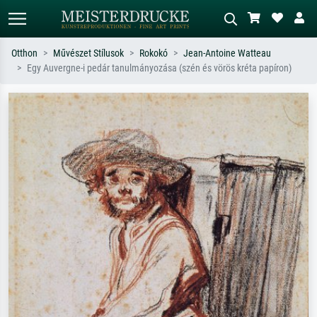
Otthon
Művészet Stílusok
Rokokó
Jean-Antoine Watteau
Egy Auvergne-i pedár tanulmányozása (szén és vörös kréta papíron)
Alap keresés
MI-képkereső
Keressen művész, műcím vagy stílus
Írja le a jelenetet – pl. zöld rét, sok
szerint – pl. Monet, Csillagos éj,
piros absztrakt, sötét olajkép, álló akt
impresszionizmus, Hokusai-hullám,
egy fa mellett.
akt.