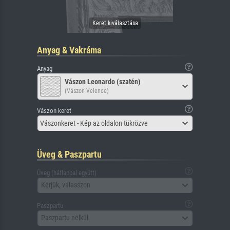
Anyag & Vakráma
Anyag
Vászon Leonardo (szatén)
(Vászon Velence)
Vászon keret
Vászonkeret - Kép az oldalon tükrözve
Üveg & Paszpartu
Üveg (hátlappal együtt)
Kérjük, válasszon
Paszpartu
Paszpartu nélkül