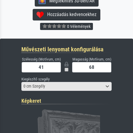
Megtekintés 3D-ben/AR
Hozzáadás kedvencekhez
0 Vélemények
Művészeti lenyomat konfigurálása
Szélesség (Motívum, cm)
Magasság (Motívum, cm)
Kiegészítő szegély
0 cm Szegély
Képkeret