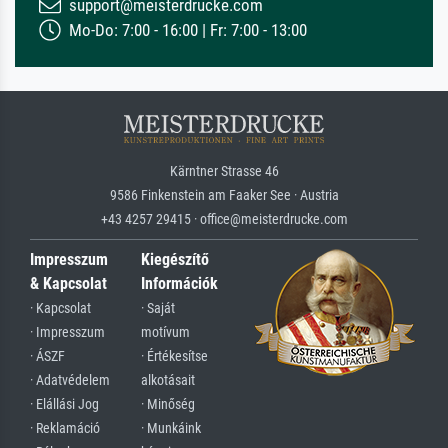
support@meisterdrucke.com
Mo-Do: 7:00 - 16:00 | Fr: 7:00 - 13:00
Kärntner Strasse 46
9586 Finkenstein am Faaker See · Austria
+43 4257 29415 · office@meisterdrucke.com
Impresszum
Kiegészítő
& Kapcsolat
Információk
· Kapcsolat
· Saját
· Impresszum
motívum
· ÁSZF
· Értékesítse
· Adatvédelem
alkotásait
· Elállási Jog
· Minőség
· Reklamáció
· Munkáink