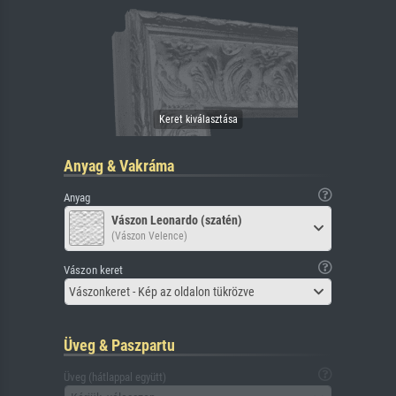
Anyag & Vakráma
Anyag
Vászon Leonardo (szatén)
(Vászon Velence)
Vászon keret
Vászonkeret - Kép az oldalon tükrözve
Üveg & Paszpartu
Üveg (hátlappal együtt)