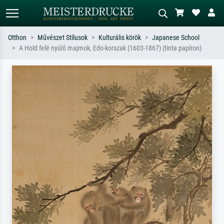
Otthon
Művészet Stílusok
Kulturális körök
Japanese School
A Hold felé nyúló majmok, Edo-korszak (1603-1867) (tinta papíron)
Alap keresés
MI-képkereső
Keressen művész, műcím vagy stílus
Írja le a jelenetet – pl. zöld rét, sok
szerint – pl. Monet, Csillagos éj,
piros absztrakt, sötét olajkép, álló akt
impresszionizmus, Hokusai-hullám,
egy fa mellett.
akt.