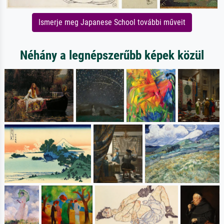
Ismerje meg Japanese School további műveit
Néhány a legnépszerűbb képek közül