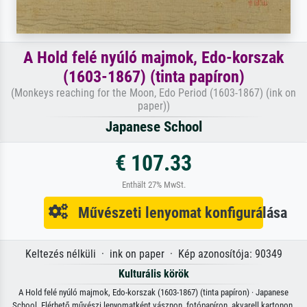
A Hold felé nyúló majmok, Edo-korszak
(1603-1867) (tinta papíron)
(Monkeys reaching for the Moon, Edo Period (1603-1867) (ink on
paper))
Japanese School
€ 107.33
Enthält 27% MwSt.
Művészeti lenyomat konfigurálása
Keltezés nélküli · ink on paper · Kép azonosítója: 90349
Kulturális körök
A Hold felé nyúló majmok, Edo-korszak (1603-1867) (tinta papíron) · Japanese
School. Elérhető művészi lenyomatként vásznon, fotópapíron, akvarell kartonon,