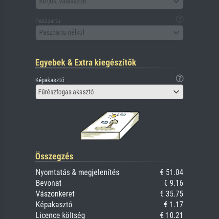
Kérjük, válasszon
Paszpartu
Paszpartu nélkül
Egyebek & Extra kiegészítők
Képakasztó
Fűrészfogas akasztó
Összegzés
Nyomtatás & megjelenítés
€ 51.04
Bevonat
€ 9.16
Vászonkeret
€ 35.75
Képakasztó
€ 1.17
Licence költség
€ 10.21