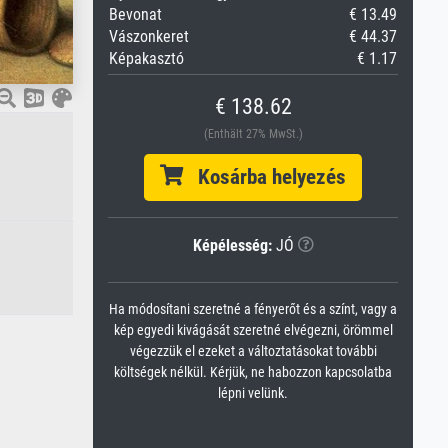
Bevonat
€ 13.49
Vászonkeret
€ 44.37
Képakasztó
€ 1.17
€ 138.62
(Enthält 27% MwSt.)
Kosárba helyezés
Képélesség:
JÓ
Ha módosítani szeretné a fényerőt és a színt, vagy a
kép egyedi kivágását szeretné elvégezni, örömmel
végezzük el ezeket a változtatásokat további
költségek nélkül. Kérjük, ne habozzon kapcsolatba
lépni velünk.