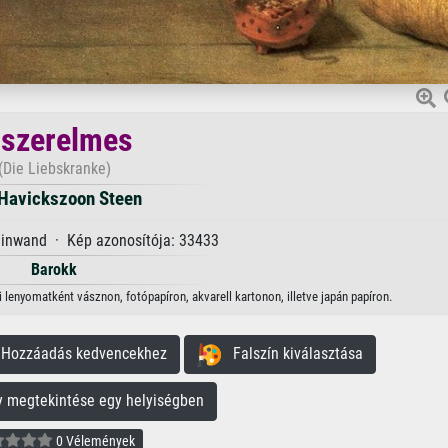
 szerelmes
(Die Liebskranke)
Havickszoon Steen
einwand · Kép azonosítója: 33433
Barokk
lenyomatként vásznon, fotópapíron, akvarell kartonon, illetve japán papíron.
ozzáadás kedvencekhez
Falszín kiválasztása
megtekintése egy helyiségben
0 Vélemények