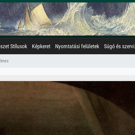
zet Stílusok
Képkeret
Nyomtatási felületek
Súgó és szervi
elmes