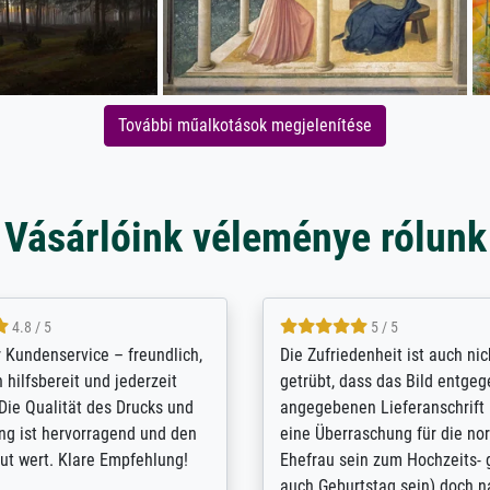
További műalkotások megjelenítése
Vásárlóink véleménye rólunk
5 / 5
4.8 / 5
innerungsbuch mit der
Hervorragende Qualität. Man 
eines Großvaters aus dem 1.
vieles anpassen lassen, wie z
enötigte ich ein
Randentfernung, Farbe, Hellig
lles Bild. Das habe ich bei
Kontrast und Weiteres. Sehr 
nden. Bei der Auswahl der
Kontaktperson per Mail. Das B
-Qualität wurde ich sehr gut
Kunstdruck) wurde sehr gut ve