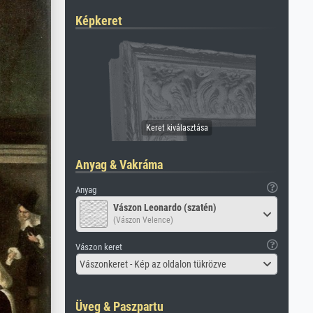
Képkeret
Anyag & Vakráma
Anyag
Vászon Leonardo (szatén)
(Vászon Velence)
Vászon keret
Vászonkeret - Kép az oldalon tükrözve
Üveg & Paszpartu