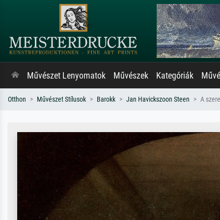
Művészet Lenyomatok
Művészek
Kategóriák
Művés
Otthon
Művészet Stílusok
Barokk
Jan Havickszoon Steen
A szer