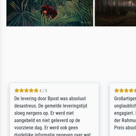
5 / 5
Sehr gute Qualität des Leinwanddrucks
Für ein Er
und des Rahmens! Unser Bild wurde
Feldpost m
sehr sorgfältig und sicher verpackt, so
Weltkrieg b
dass es unbeschadet bei uns ankam. Es
ausdrucksvo
wird nicht unser letzter Meisterdruck
Ihnen gefu
sein. Vielen Dank!
Fotopapier