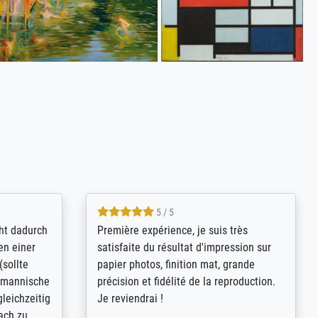
4.8 / 5
kann sich
Qualité absolument irréprochable.
.B.:
Extraordinaire diversité des thèmes
keit,
abordés et personnalisation des
freundliche
demandes (recadrage, réajustement des
ild (ein
couleurs). Relation clientèle parfaite.
rpackt -
Transport, réception sans aucun