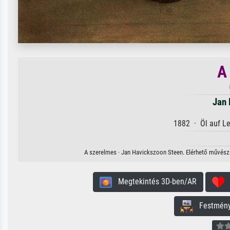
A
Jan 
1882 · Öl auf L
A szerelmes · Jan Havickszoon Steen. Elérhető művészi 
Megtekintés 3D-ben/AR
H
Festmény 