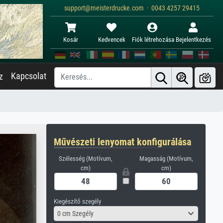
support@meisterdrucke.com · 0043 4257 29415
Kosár
Kedvencek
Fiók létrehozása
Bejelentkezés
Kapcsolat
z
Művészeti lenyomat konfigurálása
Szélesség (Motívum,
Magasság (Motívum,
cm)
cm)
Kiegészítő szegély
0 cm Szegély