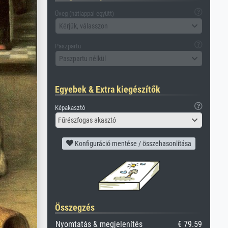
Üveg (hátlappal együtt)
Kérjük, válasszon
Paszpartu
Paszpartu nélkül
Egyebek & Extra kiegészítők
Képakasztó
Fűrészfogas akasztó
Konfiguráció mentése / összehasonlítása
Összegzés
Nyomtatás & megjelenítés
€ 79.59