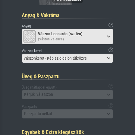
Anyag & Vakráma
Anyag
Vászon Leonardo (szatén)
(Vászon Velence)
Vászon keret
Vászonkeret - Kép az oldalon tükrözve
Üveg & Paszpartu
Üveg (hátlappal együtt)
Kérjük, válasszon
Paszpartu
Paszpartu nélkül
Egyebek & Extra kiegészítők