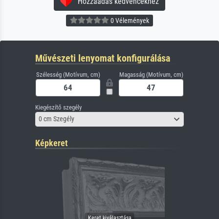
Hozzáadás kedvencekhez
0 Vélemények
Művészeti lenyomat konfigurálása
Szélesség (Motívum, cm)
Magasság (Motívum, cm)
Kiegészítő szegély
0 cm Szegély
Képkeret