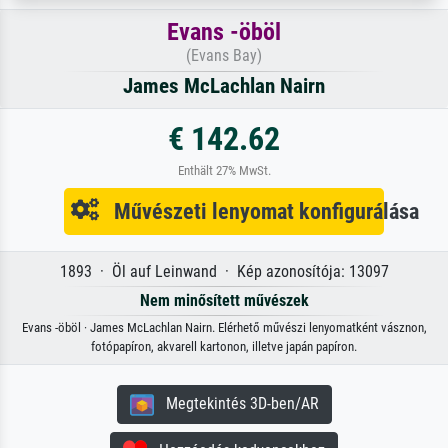
Evans -öböl
(Evans Bay)
James McLachlan Nairn
€ 142.62
Enthält 27% MwSt.
Művészeti lenyomat konfigurálása
1893 · Öl auf Leinwand · Kép azonosítója: 13097
Nem minősített művészek
Evans -öböl · James McLachlan Nairn. Elérhető művészi lenyomatként vásznon,
fotópapíron, akvarell kartonon, illetve japán papíron.
Megtekintés 3D-ben/AR