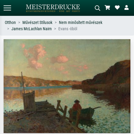
Otthon
Művészet Stílusok
Nem minősített művészek
James McLachlan Nairn
Evans -öböl
Alap keresés
MI-képkereső
Keressen művész, műcím vagy stílus
Írja le a jelenetet – pl. zöld rét, sok
szerint – pl. Monet, Csillagos éj,
piros absztrakt, sötét olajkép, álló akt
impresszionizmus, Hokusai-hullám,
egy fa mellett.
akt.