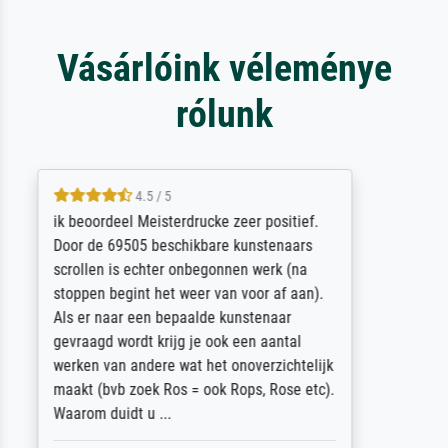
Vásárlóink véleménye
rólunk
5 / 5
Die Zufriedenheit ist auch nicht dadurch
getrübt, dass das Bild entgegen einer
angegebenen Lieferanschrift (sollte eine
Überraschung für die normannische
Ehefrau sein zum Hochzeits- gleichzeitig
auch Geburtstag sein) doch nach zu Hause
zugestellt wurde.