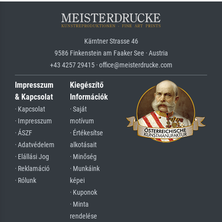
Kärntner Strasse 46
9586 Finkenstein am Faaker See · Austria
+43 4257 29415 · office@meisterdrucke.com
Impresszum
Kiegészítő
& Kapcsolat
Információk
· Kapcsolat
· Saját
· Impresszum
motívum
· ÁSZF
· Értékesítse
· Adatvédelem
alkotásait
· Elállási Jog
· Minőség
· Reklamáció
· Munkáink
· Rólunk
képei
· Kuponok
· Minta
rendelése