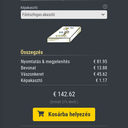
Képakasztó
Fűrészfogas akasztó
Összegzés
Nyomtatás & megjelenítés
€ 81.95
Bevonat
€ 13.88
Vászonkeret
€ 45.62
Képakasztó
€ 1.17
€ 142.62
(Enthält 27% MwSt.)
Kosárba helyezés