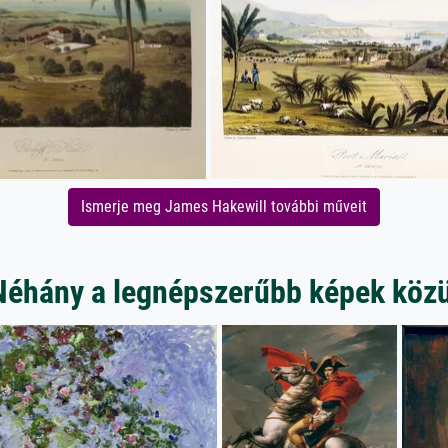
Ismerje meg James Hakewill további műveit
Néhány a legnépszerűbb képek közü