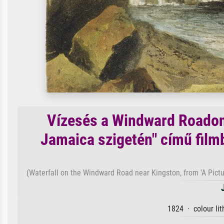
Vízesés a Windward Roadon 
Jamaica szigetén" című film
(Waterfall on the Windward Road near Kingston, from 'A Pict
1824 · colour li