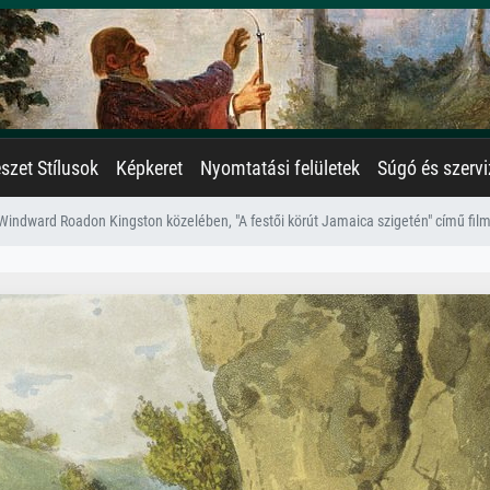
zet Stílusok
Képkeret
Nyomtatási felületek
Súgó és szervi
Windward Roadon Kingston közelében, "A festői körút Jamaica szigetén" című fi