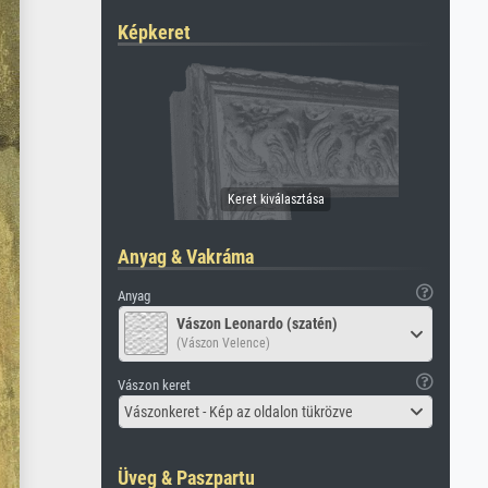
Képkeret
Anyag & Vakráma
Anyag
Vászon Leonardo (szatén)
(Vászon Velence)
Vászon keret
Vászonkeret - Kép az oldalon tükrözve
Üveg & Paszpartu