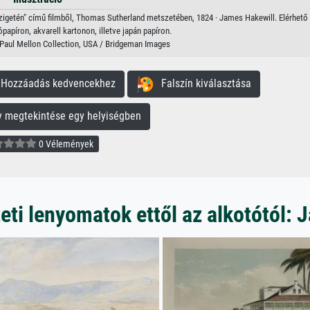
zigetén" című filmből, Thomas Sutherland metszetében, 1824 · James Hakewill. Elérhető
apíron, akvarell kartonon, illetve japán papíron.
t, Paul Mellon Collection, USA / Bridgeman Images
ozzáadás kedvencekhez
Falszín kiválasztása
megtekintése egy helyiségben
0 Vélemények
ti lenyomatok ettől az alkotótól: 