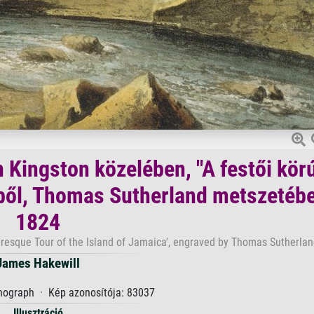
Kingston közelében, "A festői kör
ből, Thomas Sutherland metszetéb
1824
uresque Tour of the Island of Jamaica', engraved by Thomas Sutherlan
James Hakewill
thograph · Kép azonosítója: 83037
Illusztráció