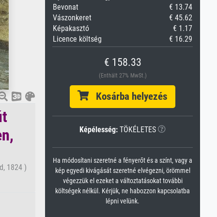
Bevonat
€ 13.74
Vászonkeret
€ 45.62
Képakasztó
€ 1.17
Licence költség
€ 16.29
€ 158.33
(Enthält 27% MwSt.)
Kosárba helyezés
út
Képélesség:
TÖKÉLETES
en,
Ha módosítani szeretné a fényerőt és a színt, vagy a
d, 1824 )
kép egyedi kivágását szeretné elvégezni, örömmel
végezzük el ezeket a változtatásokat további
költségek nélkül. Kérjük, ne habozzon kapcsolatba
lépni velünk.