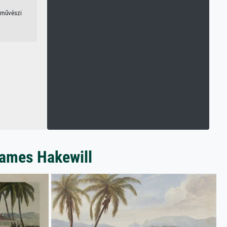
 művészi
James Hakewill