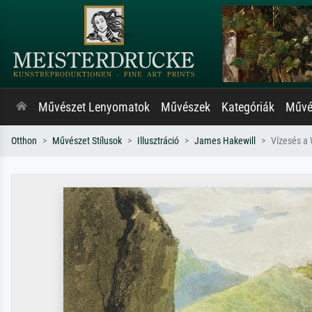
Művészet Lenyomatok
Művészek
Kategóriák
Művés
Otthon
Művészet Stílusok
Illusztráció
James Hakewill
Vízesés a 