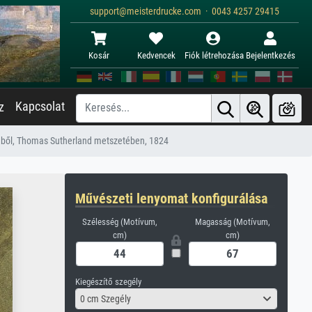
support@meisterdrucke.com · 0043 4257 29415
Kosár
Kedvencek
Fiók létrehozása
Bejelentkezés
Kapcsolat
z
lmből, Thomas Sutherland metszetében, 1824
Művészeti lenyomat konfigurálása
Szélesség (Motívum,
Magasság (Motívum,
cm)
cm)
Kiegészítő szegély
0 cm Szegély