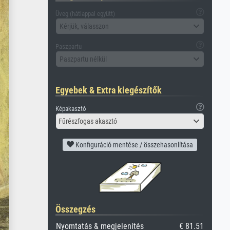
Üveg (hátlappal együtt)
Kérjük, válasszon
Paszpartu
Paszpartu nélkül
Egyebek & Extra kiegészítők
Képakasztó
Fűrészfogas akasztó
Konfiguráció mentése / összehasonlítása
Összegzés
Nyomtatás & megjelenítés
€ 81.51