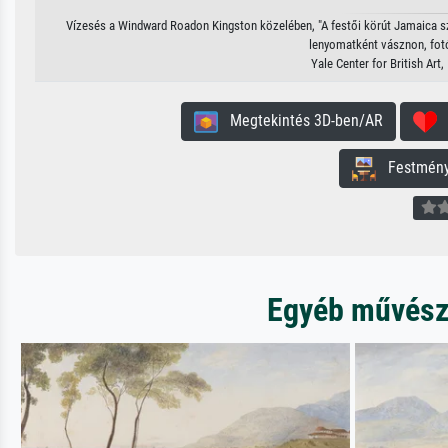
Vízesés a Windward Roadon Kingston közelében, "A festői körút Jamaica s
lenyomatként vásznon, fotóp
Yale Center for British Ar
Megtekintés 3D-ben/AR
H
Festmény 
Egyéb művésze