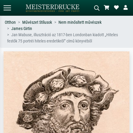
Otthon
Művészet Stílusok
Nem minősített művészek
James Girtin
Alap keresés
MI-képkereső
Jan Mabuse, illusztráció az 1817-ben Londonban kiadott „Hiteles
festők 75 portréi hiteles eredetikről” című könyvéből
Keressen művész, műcím vagy stílus
Írja le a jelenetet – pl. zöld rét, sok
szerint – pl. Monet, Csillagos éj,
piros absztrakt, sötét olajkép, álló akt
impresszionizmus, Hokusai-hullám,
egy fa mellett.
akt.