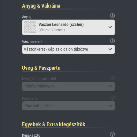
Anyag & Vakráma
Anyag
Vászon Leonardo (szatén)
(Vászon Velence)
Vászon keret
Vászonkeret - Kép az oldalon tükrözve
Üveg & Paszpartu
Üveg (hátlappal együtt)
Kérjük, válasszon
Paszpartu
Paszpartu nélkül
Egyebek & Extra kiegészítők
Képakasztó