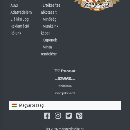
· ÁSZF
· Értékesítse
· Adatvédelem
alkotásait
· Elállási Jog
· Minőség
· Reklamáció
· Munkáink
· Rólunk
képei
· Kuponok
· Minta
rendelése
Magyarország
(c) 2026 meisterdrucke.hu