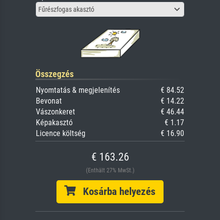
Fűrészfogas akasztó
Összegzés
Nyomtatás & megjelenítés
€ 84.52
Bevonat
€ 14.22
Vászonkeret
€ 46.44
Képakasztó
€ 1.17
Licence költség
€ 16.90
€ 163.26
(Enthält 27% MwSt.)
Kosárba helyezés