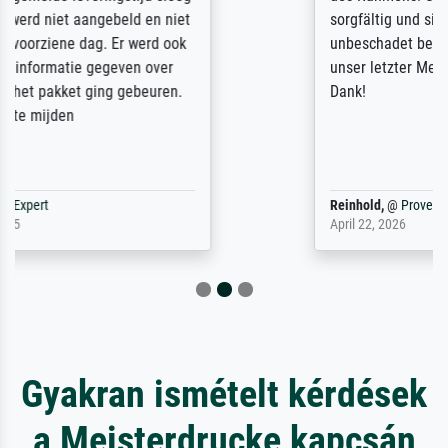
sorgfältig und sicher verpackt, so dass es
unbeschadet bei uns ankam. Es wird nicht
unser letzter Meisterdruck sein. Vielen
Dank!
Reinhold,
@
ProvenExpert
April 22, 2026
Gyakran ismételt kérdések
a Meisterdrucke kapcsán