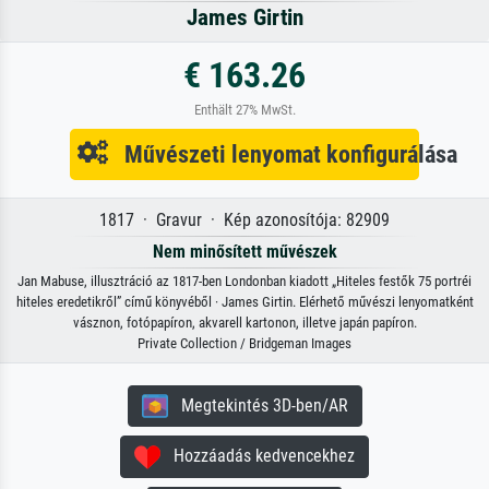
James Girtin
€ 163.26
Enthält 27% MwSt.
Művészeti lenyomat konfigurálása
1817 · Gravur · Kép azonosítója: 82909
Nem minősített művészek
Jan Mabuse, illusztráció az 1817-ben Londonban kiadott „Hiteles festők 75 portréi
hiteles eredetikről” című könyvéből · James Girtin. Elérhető művészi lenyomatként
vásznon, fotópapíron, akvarell kartonon, illetve japán papíron.
Private Collection / Bridgeman Images
Megtekintés 3D-ben/AR
Hozzáadás kedvencekhez