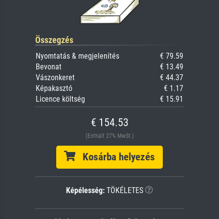
Összegzés
Nyomtatás & megjelenítés
€ 79.59
Bevonat
€ 13.49
Vászonkeret
€ 44.37
Képakasztó
€ 1.17
Licence költség
€ 15.91
€ 154.53
(Enthält 27% MwSt.)
Kosárba helyezés
Képélesség:
TÖKÉLETES