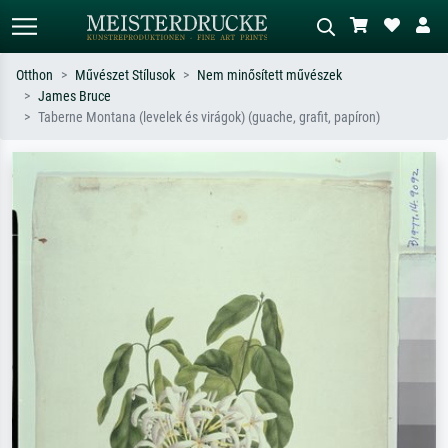
Otthon
Művészet Stílusok
Nem minősített művészek
James Bruce
Alap keresés
MI-képkereső
Taberne Montana (levelek és virágok) (guache, grafit, papíron)
Keressen művész, műcím vagy stílus
Írja le a jelenetet – pl. zöld rét, sok
szerint – pl. Monet, Csillagos éj,
piros absztrakt, sötét olajkép, álló akt
impresszionizmus, Hokusai-hullám,
egy fa mellett.
akt.