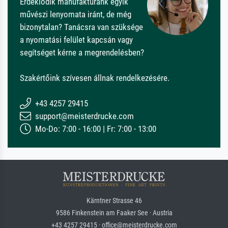
Érdeklődik manufaktúránk egyik
művészi lenyomata iránt, de még
bizonytalan? Tanácsra van szüksége
a nyomatási felület kapcsán vagy
segítséget kérne a megrendelésben?
Szakértőink szívesen állnak rendelkezésére.
+43 4257 29415
support@meisterdrucke.com
Mo-Do: 7:00 - 16:00 | Fr: 7:00 - 13:00
Kärntner Strasse 46
9586 Finkenstein am Faaker See · Austria
+43 4257 29415 · office@meisterdrucke.com