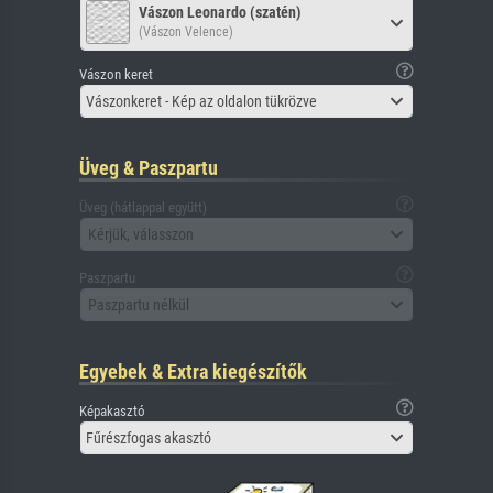
Vászon Leonardo (szatén)
(Vászon Velence)
Vászon keret
Vászonkeret - Kép az oldalon tükrözve
Üveg & Paszpartu
Üveg (hátlappal együtt)
Kérjük, válasszon
Paszpartu
Paszpartu nélkül
Egyebek & Extra kiegészítők
Képakasztó
Fűrészfogas akasztó