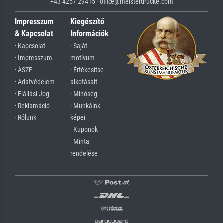
+43 4257 29415 · office@meisterdrucke.com
Impresszum
Kiegészítő
& Kapcsolat
Információk
· Kapcsolat
· Saját
· Impresszum
motívum
· ÁSZF
· Értékesítse
· Adatvédelem
alkotásait
· Elállási Jog
· Minőség
· Reklamáció
· Munkáink
· Rólunk
képei
· Kuponok
· Minta
rendelése