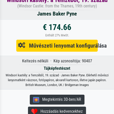
(Windsor Castle: from the Thames, 19th century)
James Baker Pyne
€ 174.66
Enthält 27% MwSt.
Művészeti lenyomat konfigurálása
Keltezés nélküli · Kép azonosítója: 90407
Tájképfestészet
Windsori kastély: a Temzéből, 19. század · James Baker Pyne. Elérhető művészi
lenyomatként vásznon, fotópapíron, akvarell kartonon, illetve japán papíron.
British Museum, London, UK / Bridgeman Images
Megtekintés 3D-ben/AR
Hozzáadás kedvencekhez