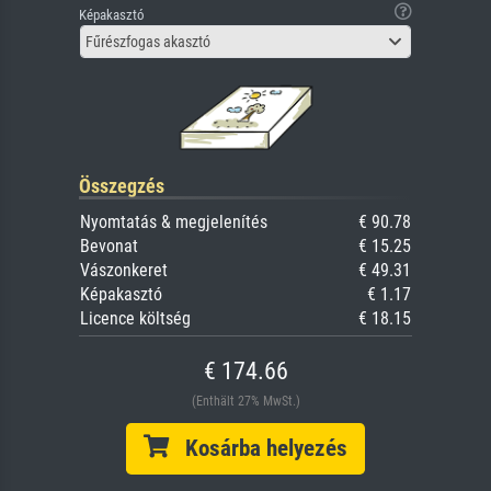
Képakasztó
Fűrészfogas akasztó
Összegzés
Nyomtatás & megjelenítés
€ 90.78
Bevonat
€ 15.25
Vászonkeret
€ 49.31
Képakasztó
€ 1.17
Licence költség
€ 18.15
€ 174.66
(Enthält 27% MwSt.)
Kosárba helyezés