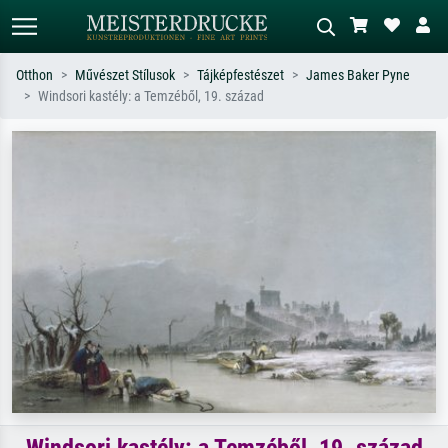
Otthon
Művészet Stílusok
Tájképfestészet
James Baker Pyne
Windsori kastély: a Temzéből, 19. század
Alap keresés
MI-képkereső
Keressen művész, műcím vagy stílus
Írja le a jelenetet – pl. zöld rét, sok
szerint – pl. Monet, Csillagos éj,
piros absztrakt, sötét olajkép, álló akt
impresszionizmus, Hokusai-hullám,
egy fa mellett.
akt.
Windsori kastély: a Temzéből, 19. század