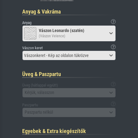
Anyag & Vakráma
Anyag
Vászon Leonardo (szatén)
(Vászon Velence)
Vászon keret
Vászonkeret - Kép az oldalon tükrözve
Üveg & Paszpartu
Üveg (hátlappal együtt)
Kérjük, válasszon
Paszpartu
Paszpartu nélkül
Egyebek & Extra kiegészítők