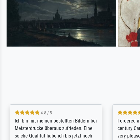
5 / 5
Rundum positive Erfahrung. Die
The team a
Ausführung des Auftrags hat eine Weile
meet its c
gedauert, die angekündigte Lieferzeit
expert adv