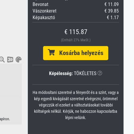
Bevonat
€ 11.09
Vászonkeret
€ 39.85
Képakasztó
€ 1.17
€ 115.87
(Enthält 27% MwSt.)
Kosárba helyezés
Képélesség:
TÖKÉLETES
Ha módosítani szeretné a fényerőt és a színt, vagy a
kép egyedi kivágását szeretné elvégezni, örömmel
végezzük el ezeket a változtatásokat további
költségek nélkül. Kérjük, ne habozzon kapcsolatba
lépni velünk.
apíron.