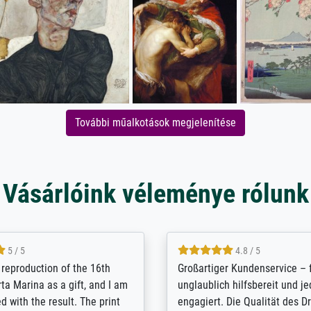
További műalkotások megjelenítése
Vásárlóink véleménye rólunk
5 / 5
5 / 5
t Meisterdrucke strives to
Outstanding quality and cus
lients demands, and provides
support. - the quality of the pr
ice on how to obtain the best
excellent and difficult to dist