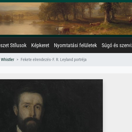
zet Stílusok
Képkeret
Nyomtatási felületek
Súgó és szervi
 Whistler
Fekete elrendezés- F. R. Leyland portréja