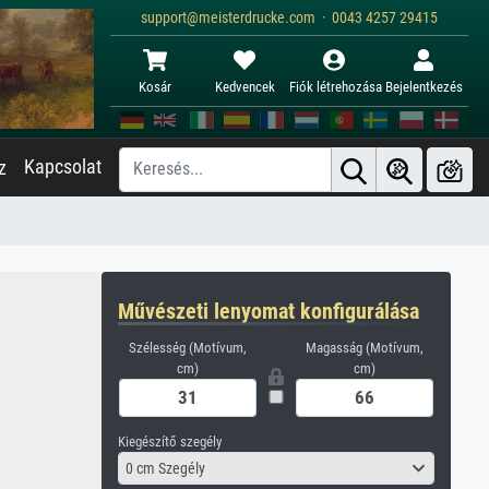
support@meisterdrucke.com · 0043 4257 29415
Kosár
Kedvencek
Fiók létrehozása
Bejelentkezés
Kapcsolat
z
Művészeti lenyomat konfigurálása
Szélesség (Motívum,
Magasság (Motívum,
cm)
cm)
Kiegészítő szegély
0 cm Szegély