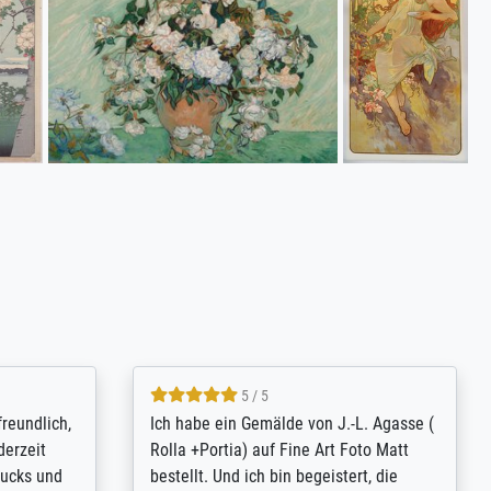
4.8 / 5
tomer
Qualité absolument irréprochable.
inting is
Extraordinaire diversité des thèmes
inguish
abordés et personnalisation des