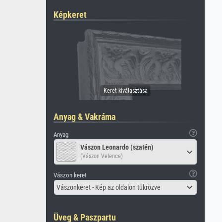
Képkeret
Anyag & Vakráma
Anyag
Vászon Leonardo (szatén)
(Vászon Velence)
Vászon keret
Vászonkeret - Kép az oldalon tükrözve
Üveg & Paszpartu