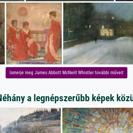
Ismerje meg James Abbott McNeill Whistler további műveit
Néhány a legnépszerűbb képek közü