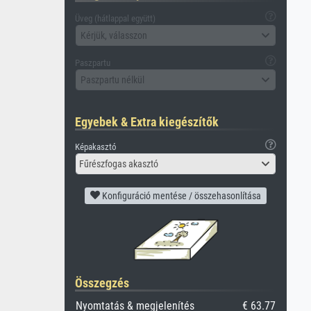
Üveg (hátlappal együtt)
Kérjük, válasszon
Paszpartu
Paszpartu nélkül
Egyebek & Extra kiegészítők
Képakasztó
Fűrészfogas akasztó
Konfiguráció mentése / összehasonlítása
Összegzés
Nyomtatás & megjelenítés
€ 63.77