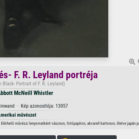
s- F. R. Leyland portréja
 Black- Portrait of F. R. Leyland)
bbott McNeill Whistler
einwand · Kép azonosítója: 13057
merikai művészet
. Elérhető művészi lenyomatként vásznon, fotópapíron, akvarell kartonon, illetve japán p