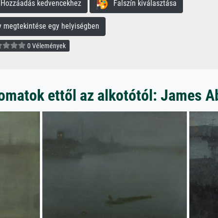
ozzáadás kedvencekhez
Falszín kiválasztása
megtekintése egy helyiségben
0 Vélemények
matok ettől az alkotótól: James A