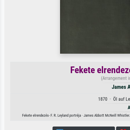
Fekete elrendezé
(Arrangement in
James A
1870 · Öl auf L
A
Fekete elrendezés- F. R. Leyland portréja · James Abbott McNeill Whistler