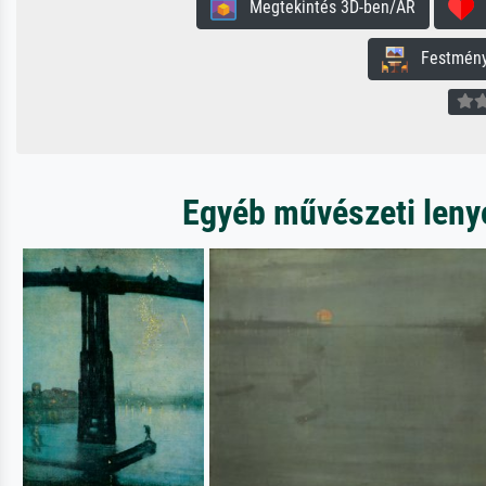
Megtekintés 3D-ben/AR
H
Festmény 
Egyéb művészeti lenyo