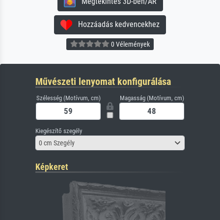
Megtekintés 3D-ben/AR
Hozzáadás kedvencekhez
0 Vélemények
Művészeti lenyomat konfigurálása
Szélesség (Motívum, cm)
Magasság (Motívum, cm)
Kiegészítő szegély
0 cm Szegély
Képkeret