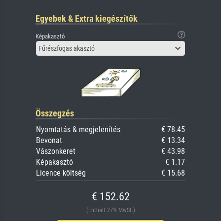
Egyebek & Extra kiegészítők
Képakasztó
Fűrészfogas akasztó
Összegzés
Nyomtatás & megjelenítés
€ 78.45
Bevonat
€ 13.34
Vászonkeret
€ 43.98
Képakasztó
€ 1.17
Licence költség
€ 15.68
€ 152.62
(Enthält 27% MwSt.)