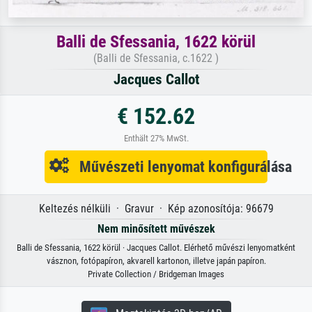
Balli de Sfessania, 1622 körül
(Balli de Sfessania, c.1622 )
Jacques Callot
€ 152.62
Enthält 27% MwSt.
Művészeti lenyomat konfigurálása
Keltezés nélküli · Gravur · Kép azonosítója: 96679
Nem minősített művészek
Balli de Sfessania, 1622 körül · Jacques Callot. Elérhető művészi lenyomatként
vásznon, fotópapíron, akvarell kartonon, illetve japán papíron.
Private Collection / Bridgeman Images