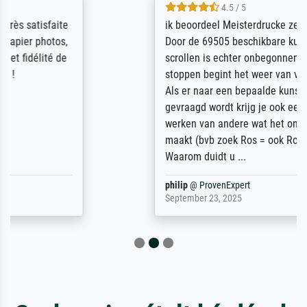
4.5 / 5
ik beoordeel Meisterdrucke zeer positief.
Door de 69505 beschikbare kunstenaars
scrollen is echter onbegonnen werk (na
stoppen begint het weer van voor af aan).
Als er naar een bepaalde kunstenaar
gevraagd wordt krijg je ook een aantal
werken van andere wat het onoverzichtelijk
maakt (bvb zoek Ros = ook Rops, Rose etc).
Waarom duidt u ...
philip
@
ProvenExpert
September 23, 2025