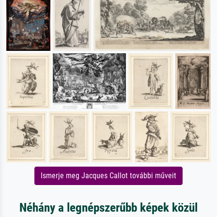
Ismerje meg Jacques Callot további műveit
Néhány a legnépszerűbb képek közül