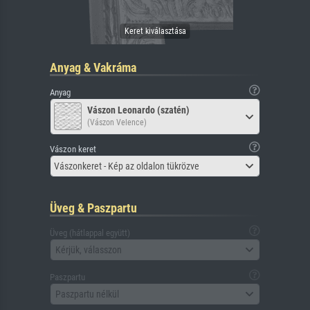
Anyag & Vakráma
Anyag
Vászon Leonardo (szatén)
(Vászon Velence)
Vászon keret
Vászonkeret - Kép az oldalon tükrözve
Üveg & Paszpartu
Üveg (hátlappal együtt)
Kérjük, válasszon
Paszpartu
Paszpartu nélkül