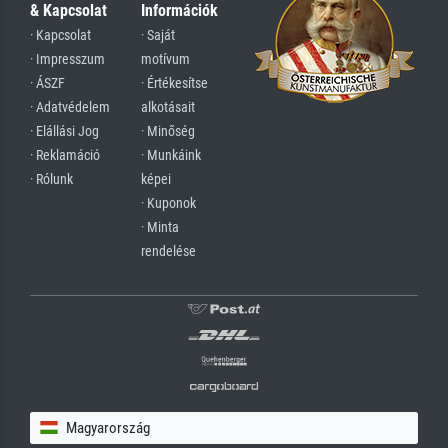
& Kapcsolat
Információk
· Kapcsolat
· Saját
· Impresszum
motívum
· ÁSZF
· Értékesítse
· Adatvédelem
alkotásait
· Elállási Jog
· Minőség
· Reklamáció
· Munkáink
· Rólunk
képei
· Kuponok
· Minta
rendelése
Magyarország