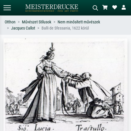
Otthon
Művészet Stílusok
Nem minősített művészek
Jacques Callot
Balli de Sfessania, 1622 körül
Alap keresés
MI-képkereső
Keressen művész, műcím vagy stílus
Írja le a jelenetet – pl. zöld rét, sok
szerint – pl. Monet, Csillagos éj,
piros absztrakt, sötét olajkép, álló akt
impresszionizmus, Hokusai-hullám,
egy fa mellett.
akt.