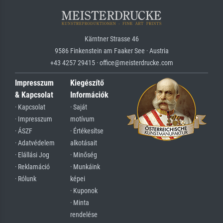
Kärntner Strasse 46
9586 Finkenstein am Faaker See · Austria
+43 4257 29415 · office@meisterdrucke.com
Impresszum
Kiegészítő
& Kapcsolat
Információk
· Kapcsolat
· Saját
· Impresszum
motívum
· ÁSZF
· Értékesítse
· Adatvédelem
alkotásait
· Elállási Jog
· Minőség
· Reklamáció
· Munkáink
· Rólunk
képei
· Kuponok
· Minta
rendelése