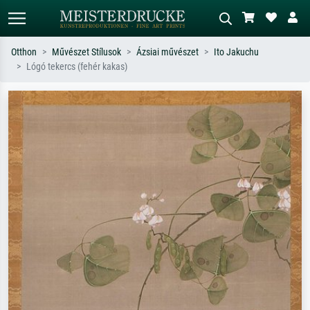
Otthon
Művészet Stílusok
Ázsiai művészet
Ito Jakuchu
Lógó tekercs (fehér kakas)
Alap keresés
MI-képkereső
Keressen művész, műcím vagy stílus
Írja le a jelenetet – pl. zöld rét, sok
szerint – pl. Monet, Csillagos éj,
piros absztrakt, sötét olajkép, álló akt
impresszionizmus, Hokusai-hullám,
egy fa mellett.
akt.