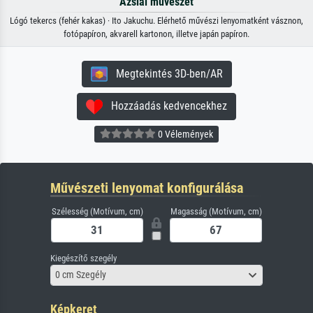
Ázsiai művészet
Lógó tekercs (fehér kakas) · Ito Jakuchu. Elérhető művészi lenyomatként vásznon,
fotópapíron, akvarell kartonon, illetve japán papíron.
Megtekintés 3D-ben/AR
Hozzáadás kedvencekhez
0 Vélemények
Művészeti lenyomat konfigurálása
Szélesség (Motívum, cm)
Magasság (Motívum, cm)
Kiegészítő szegély
0 cm Szegély
Képkeret