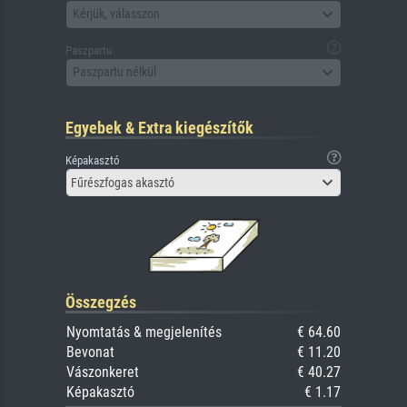
Kérjük, válasszon
Paszpartu
Paszpartu nélkül
Egyebek & Extra kiegészítők
Képakasztó
Fűrészfogas akasztó
Összegzés
Nyomtatás & megjelenítés
€ 64.60
Bevonat
€ 11.20
Vászonkeret
€ 40.27
Képakasztó
€ 1.17