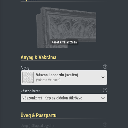
Anyag & Vakráma
Anyag
Vászon Leonardo (szatén)
(Vászon Velence)
Vászon keret
Vászonkeret - Kép az oldalon tükrözve
Üveg & Paszpartu
Üveg (hátlappal együtt)