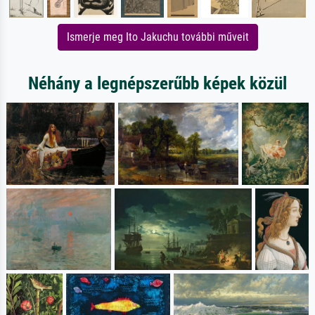
Ismerje meg Ito Jakuchu további műveit
Néhány a legnépszerűbb képek közül