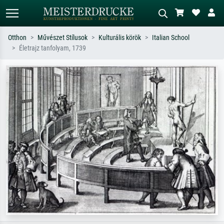
Otthon
Művészet Stílusok
Kulturális körök
Italian School
Életrajz tanfolyam, 1739
Alap keresés
MI-képkereső
Keressen művész, műcím vagy stílus
Írja le a jelenetet – pl. zöld rét, sok
szerint – pl. Monet, Csillagos éj,
piros absztrakt, sötét olajkép, álló akt
impresszionizmus, Hokusai-hullám,
egy fa mellett.
akt.