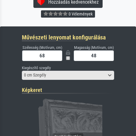
Hozzáadás kedvencekhez
0 Vélemények
Művészeti lenyomat konfigurálása
Szélesség (Motívum, cm)
Magasság (Motívum, cm)
Kiegészítő szegély
0 cm Szegély
Képkeret