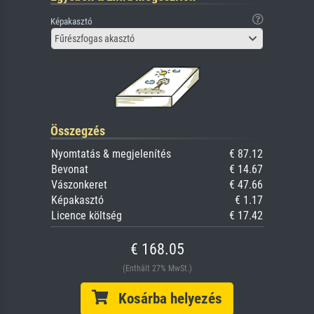
Képakasztó
Fűrészfogas akasztó
Összegzés
Nyomtatás & megjelenítés
€ 87.12
Bevonat
€ 14.67
Vászonkeret
€ 47.66
Képakasztó
€ 1.17
Licence költség
€ 17.42
€ 168.05
(Enthält 27% MwSt.)
Kosárba helyezés