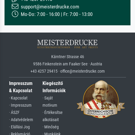
support@meisterdrucke.com
Mo-Do: 7:00 - 16:00 | Fr: 7:00 - 13:00
Kärntner Strasse 46
9586 Finkenstein am Faaker See · Austria
+43 4257 29415 · office@meisterdrucke.com
Impresszum
Kiegészítő
& Kapcsolat
Információk
· Kapcsolat
· Saját
· Impresszum
motívum
· ÁSZF
· Értékesítse
· Adatvédelem
alkotásait
· Elállási Jog
· Minőség
· Reklamáció
· Munkáink