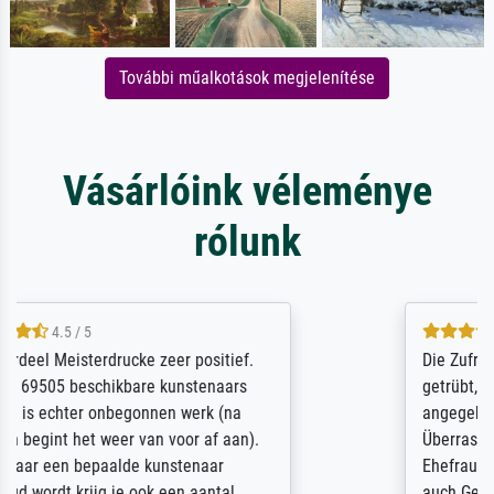
További műalkotások megjelenítése
Vásárlóink véleménye
rólunk
5 / 5
Die Zufriedenheit ist auch nicht dadurch
getrübt, dass das Bild entgegen einer
angegebenen Lieferanschrift (sollte eine
Überraschung für die normannische
Ehefrau sein zum Hochzeits- gleichzeitig
auch Geburtstag sein) doch nach zu Hause