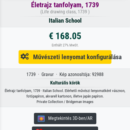
Életrajz tanfolyam, 1739
(Life drawing class, 1739 )
Italian School
€ 168.05
Enthält 27% MwSt.
Művészeti lenyomat konfigurálása
1739 · Gravur · Kép azonosítója: 92988
Kulturális körök
Életrajz tanfolyam, 1739 · Italian School. Elérhető művészi lenyomatként vásznon,
fotópapíron, akvarell kartonon, illetve japán papíron.
Private Collection / Bridgeman Images
Megtekintés 3D-ben/AR