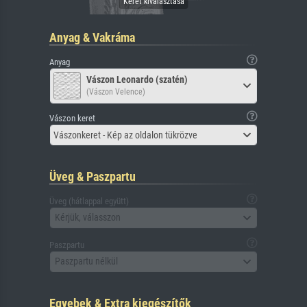
Anyag & Vakráma
Anyag
Vászon Leonardo (szatén)
(Vászon Velence)
Vászon keret
Vászonkeret - Kép az oldalon tükrözve
Üveg & Paszpartu
Üveg (hátlappal együtt)
Kérjük, válasszon
Paszpartu
Paszpartu nélkül
Egyebek & Extra kiegészítők