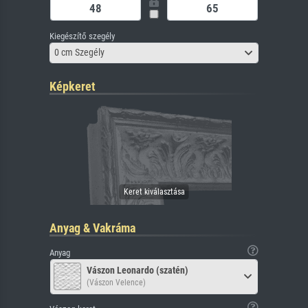
Kiegészítő szegély
0 cm Szegély
Képkeret
Anyag & Vakráma
Anyag
Vászon Leonardo (szatén)
(Vászon Velence)