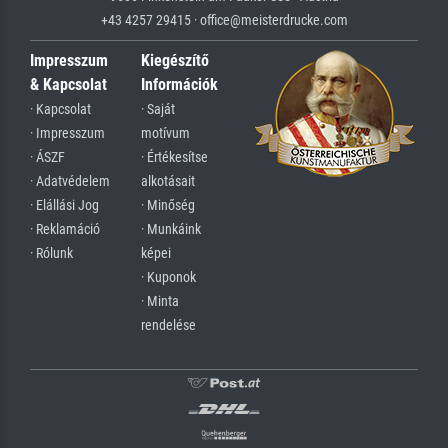
+43 4257 29415 · office@meisterdrucke.com
Impresszum
Kiegészítő
& Kapcsolat
Információk
· Kapcsolat
· Saját
· Impresszum
motívum
· ÁSZF
· Értékesítse
· Adatvédelem
alkotásait
· Elállási Jog
· Minőség
· Reklamáció
· Munkáink
· Rólunk
képei
· Kuponok
· Minta
rendelése