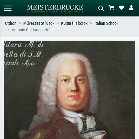
Otthon
Művészet Stílusok
Kulturális körök
Italian School
Antonio Caldara portréja
Alap keresés
MI-képkereső
Keressen művész, műcím vagy stílus
Írja le a jelenetet – pl. zöld rét, sok
szerint – pl. Monet, Csillagos éj,
piros absztrakt, sötét olajkép, álló akt
impresszionizmus, Hokusai-hullám,
egy fa mellett.
akt.