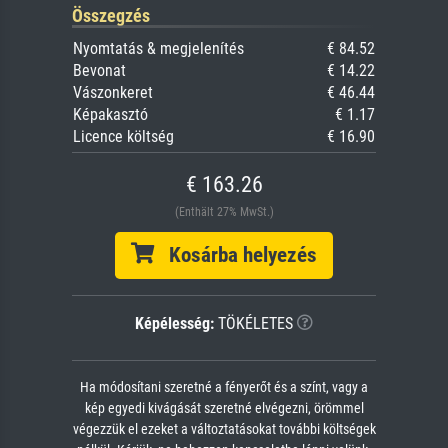
Összegzés
Nyomtatás & megjelenítés
€ 84.52
Bevonat
€ 14.22
Vászonkeret
€ 46.44
Képakasztó
€ 1.17
Licence költség
€ 16.90
€ 163.26
(Enthält 27% MwSt.)
Kosárba helyezés
Képélesség:
TÖKÉLETES
Ha módosítani szeretné a fényerőt és a színt, vagy a
kép egyedi kivágását szeretné elvégezni, örömmel
végezzük el ezeket a változtatásokat további költségek