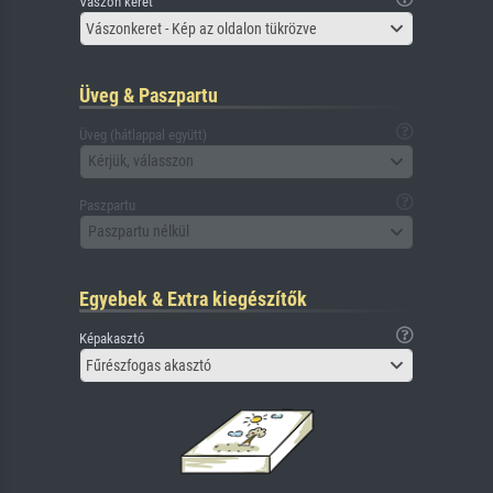
Vászon keret
Vászonkeret - Kép az oldalon tükrözve
Üveg & Paszpartu
Üveg (hátlappal együtt)
Kérjük, válasszon
Paszpartu
Paszpartu nélkül
Egyebek & Extra kiegészítők
Képakasztó
Fűrészfogas akasztó