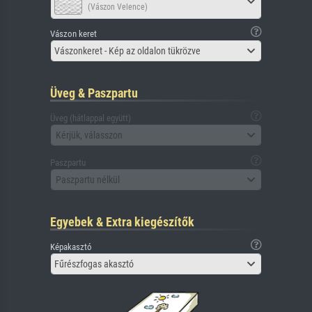
(Vászon Velence)
Vászon keret
Vászonkeret - Kép az oldalon tükrözve
Üveg & Paszpartu
Üveg (hátlappal együtt)
Kérjük, válasszon
Paszpartu
Paszpartu nélkül
Egyebek & Extra kiegészítők
Képakasztó
Fűrészfogas akasztó