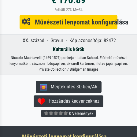
€ 170.89
Enthält 27% MwSt.
Művészeti lenyomat konfigurálása
IXX. század · Gravur · Kép azonosítója: 82472
Kulturális körök
Niccolo Machiavelli (1469-1527) portréja · Italian School. Elérhető művészi
lenyomatként vásznon, fotópapíron, akvarell kartonon, illetve japán papíron.
Private Collection / Bridgeman Images
Megtekintés 3D-ben/AR
Hozzáadás kedvencekhez
0 Vélemények
Művészeti lenyomat konfigurálása