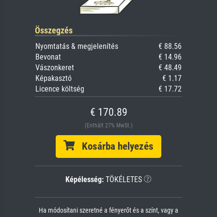
Összegzés
Nyomtatás & megjelenítés
€ 88.56
Bevonat
€ 14.96
Vászonkeret
€ 48.49
Képakasztó
€ 1.17
Licence költség
€ 17.72
€ 170.89
(Enthält 27% MwSt.)
Kosárba helyezés
Képélesség:
TÖKÉLETES
Ha módosítani szeretné a fényerőt és a színt, vagy a