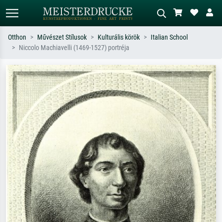
Otthon
Művészet Stílusok
Kulturális körök
Italian School
Niccolo Machiavelli (1469-1527) portréja
Alap keresés
MI-képkereső
Keressen művész, műcím vagy stílus
Írja le a jelenetet – pl. zöld rét, sok
szerint – pl. Monet, Csillagos éj,
piros absztrakt, sötét olajkép, álló akt
impresszionizmus, Hokusai-hullám,
egy fa mellett.
akt.