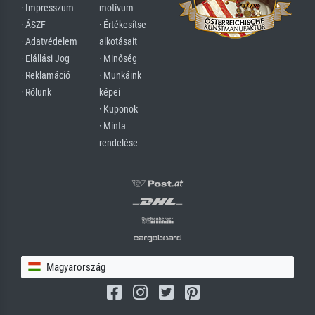
· Impresszum
motívum
· ÁSZF
· Értékesítse
· Adatvédelem
alkotásait
· Elállási Jog
· Minőség
· Reklamáció
· Munkáink
· Rólunk
képei
· Kuponok
· Minta
rendelése
Magyarország