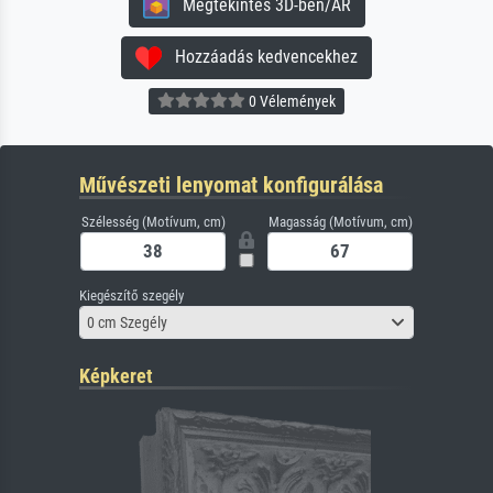
Megtekintés 3D-ben/AR
Hozzáadás kedvencekhez
0 Vélemények
Művészeti lenyomat konfigurálása
Szélesség (Motívum, cm)
Magasság (Motívum, cm)
Kiegészítő szegély
0 cm Szegély
Képkeret