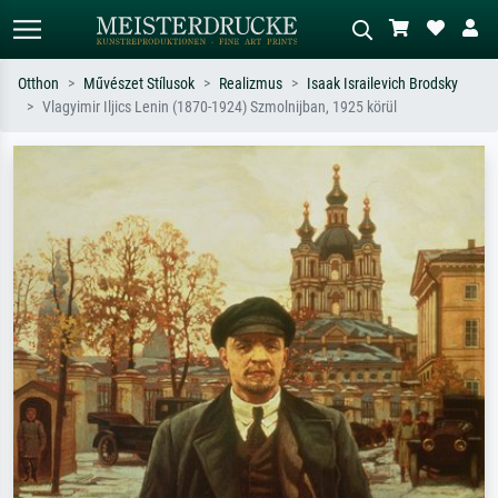
Otthon
Művészet Stílusok
Realizmus
Isaak Israilevich Brodsky
Vlagyimir Iljics Lenin (1870-1924) Szmolnijban, 1925 körül
Alap keresés
MI-képkereső
Keressen művész, műcím vagy stílus
Írja le a jelenetet – pl. zöld rét, sok
szerint – pl. Monet, Csillagos éj,
piros absztrakt, sötét olajkép, álló akt
impresszionizmus, Hokusai-hullám,
egy fa mellett.
akt.