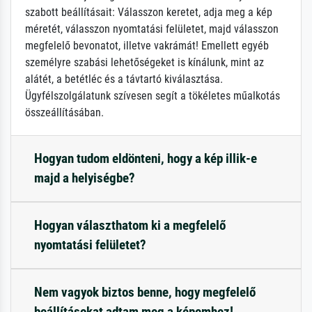
szabott beállításait: Válasszon keretet, adja meg a kép
méretét, válasszon nyomtatási felületet, majd válasszon
megfelelő bevonatot, illetve vakrámát! Emellett egyéb
személyre szabási lehetőségeket is kínálunk, mint az
alátét, a betétléc és a távtartó kiválasztása.
Ügyfélszolgálatunk szívesen segít a tökéletes műalkotás
összeállításában.
Hogyan tudom eldönteni, hogy a kép illik-e
majd a helyiségbe?
Hogyan választhatom ki a megfelelő
nyomtatási felületet?
Nem vagyok biztos benne, hogy megfelelő
beállításokat adtam meg a képemhez!