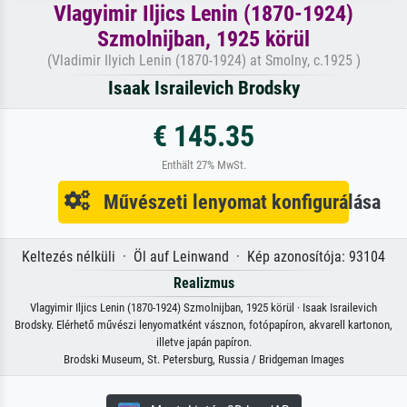
Vlagyimir Iljics Lenin (1870-1924)
Szmolnijban, 1925 körül
(Vladimir Ilyich Lenin (1870-1924) at Smolny, c.1925 )
Isaak Israilevich Brodsky
€ 145.35
Enthält 27% MwSt.
Művészeti lenyomat konfigurálása
Keltezés nélküli · Öl auf Leinwand · Kép azonosítója: 93104
Realizmus
Vlagyimir Iljics Lenin (1870-1924) Szmolnijban, 1925 körül · Isaak Israilevich
Brodsky. Elérhető művészi lenyomatként vásznon, fotópapíron, akvarell kartonon,
illetve japán papíron.
Brodski Museum, St. Petersburg, Russia / Bridgeman Images