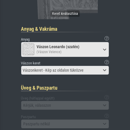
Anyag & Vakráma
Anyag
Vászon Leonardo (szatén)
(Vászon Velence)
Vászon keret
Vászonkeret - Kép az oldalon tükrözve
Üveg & Paszpartu
Üveg (hátlappal együtt)
Kérjük, válasszon
Paszpartu
Paszpartu nélkül