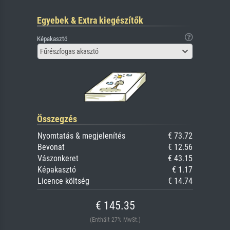
Egyebek & Extra kiegészítők
Képakasztó
Fűrészfogas akasztó
Összegzés
Nyomtatás & megjelenítés
€ 73.72
Bevonat
€ 12.56
Vászonkeret
€ 43.15
Képakasztó
€ 1.17
Licence költség
€ 14.74
€ 145.35
(Enthält 27% MwSt.)