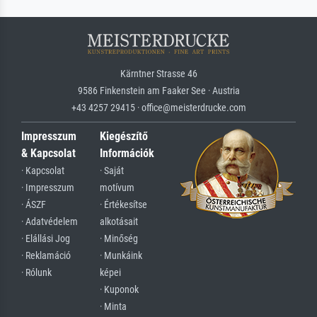
Kärntner Strasse 46
9586 Finkenstein am Faaker See · Austria
+43 4257 29415 · office@meisterdrucke.com
Impresszum
Kiegészítő
& Kapcsolat
Információk
· Kapcsolat
· Saját
· Impresszum
motívum
· ÁSZF
· Értékesítse
· Adatvédelem
alkotásait
· Elállási Jog
· Minőség
· Reklamáció
· Munkáink
· Rólunk
képei
· Kuponok
· Minta