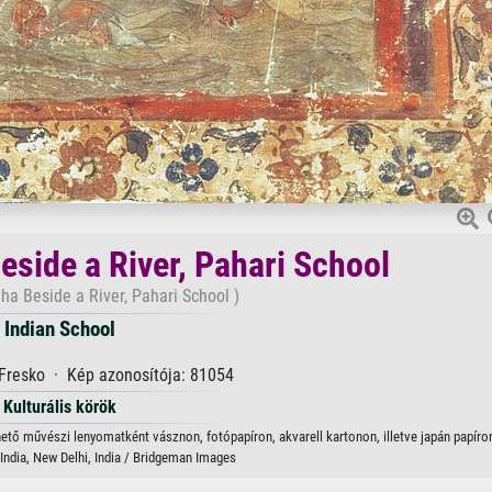
eside a River, Pahari School
ha Beside a River, Pahari School )
Indian School
 Fresko · Kép azonosítója: 81054
Kulturális körök
rhető művészi lenyomatként vásznon, fotópapíron, akvarell kartonon, illetve japán papíro
ndia, New Delhi, India / Bridgeman Images