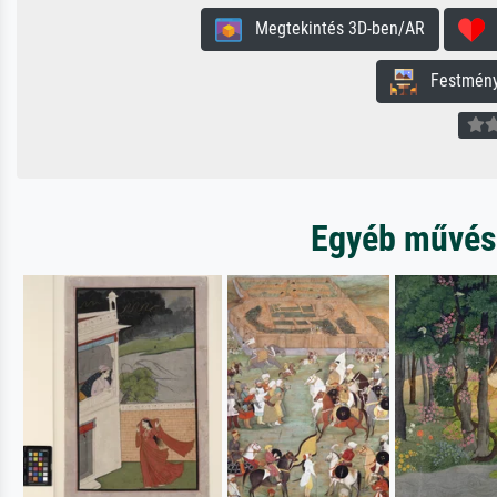
Megtekintés 3D-ben/AR
H
Festmény 
Egyéb művész