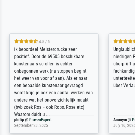
5 / 5
Die Zufriedenheit ist auch nicht dadurch
Excellent 
getrübt, dass das Bild entgegen einer
selection,
angegebenen Lieferanschrift (sollte
were easy, 
eine Überraschung für die normannische
the item it
Ehefrau sein zum Hochzeits- gleichzeitig
am based i
auch Geburtstag sein) doch nach zu
searching f
Hause zugestellt wurde.
impressed 
quality.
Jürgen
@
ProvenExpert
SJL
@
Prove
April 22, 2026
December 2,