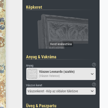
Képkeret
Anyag & Vakráma
Anyag
Vászon Leonardo (szatén)
(Vászon Velence)
Vászon keret
Vászonkeret - Kép az oldalon tükrözve
Üveg & Paszpartu