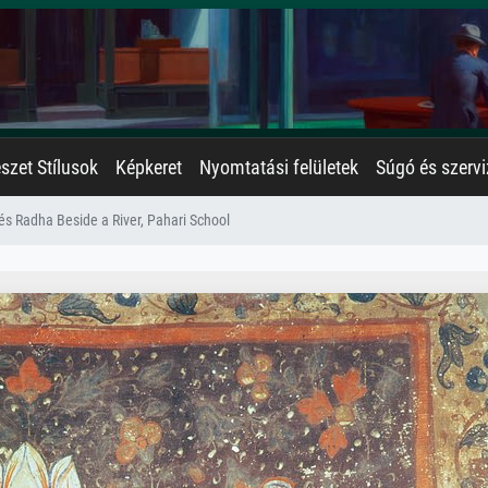
zet Stílusok
Képkeret
Nyomtatási felületek
Súgó és szervi
és Radha Beside a River, Pahari School