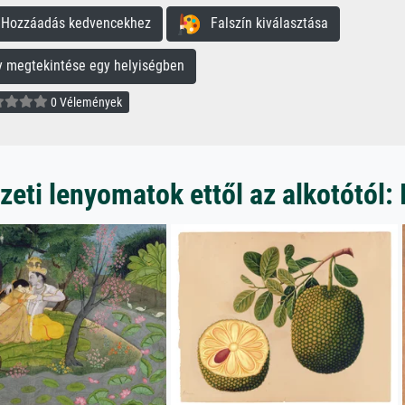
ozzáadás kedvencekhez
Falszín kiválasztása
megtekintése egy helyiségben
0 Vélemények
eti lenyomatok ettől az alkotótól: 