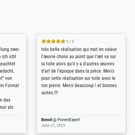
5 / 5
rives to
eine große Auswahl an Bildern und
d provides
deren Reproduktionsmöglichkeiten;
n the best
wurde sehr gut durch die einzelnen
ed by the
Bestellkriterien geführt, verständliche
st
Erklärungen, z.B. mit Bilddarstellungen,
 from, and
werde auf jeden Fall meine guten
 also with
Erfahrungen weitergeben.
t in that
ded!
Anonym
@
ProvenExpert
May 13, 2026