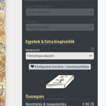
Üveg (hátlappal együtt)
Kérjük, válasszon
Paszpartu
Paszpartu nélkül
Egyebek & Extra kiegészítők
Képakasztó
Fűrészfogas akasztó
Konfiguráció mentése / összehasonlítása
Összegzés
Nyomtatás & megjelenítés
€ 90.78