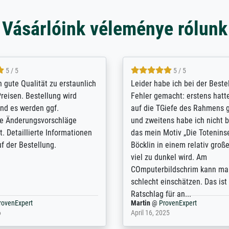
Vásárlóink véleménye rólunk
5 / 5
5 / 5
/ Highly recommended. The
The team at Meisterdrucke st
 ordering and payment process
meet its clients demands, an
shipping was efficient and
expert advice on how to obtai
self exceeds expectations. I
results for the prints request
n the UK and found the site
client. The company has a va
or a specific print - I am very
repertoire of prints to choose
with the service and the
will provide excellent service
regards to prints which are no
repertoire. Highly recommen
nExpert
Anonym
@
ProvenExpert
 2025
April 22, 2026