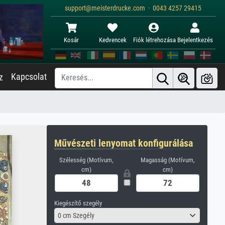
support@meisterdrucke.com · 0043 4257 29415
Kosár
Kedvencek
Fiók létrehozása
Bejelentkezés
Kapcsolat
z
Művészeti lenyomat konfigurálása
Szélesség (Motívum,
Magasság (Motívum,
cm)
cm)
Kiegészítő szegély
0 cm Szegély