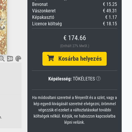
Bevonat
€ 15.25
Vászonkeret
€ 49.31
Képakasztó
€ 1.17
Licence költség
€ 18.15
€ 174.66
(Enthält 27% MwSt.)
Kosárba helyezés
Képélesség:
TÖKÉLETES
Ha módosítani szeretné a fényerőt és a színt, vagy a
kép egyedi kivágását szeretné elvégezni, örömmel
végezzük el ezeket a változtatásokat további
költségek nélkül. Kérjük, ne habozzon kapcsolatba
n.
lépni velünk.