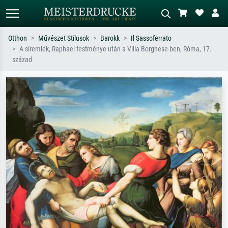
Otthon
Művészet Stílusok
Barokk
Il Sassoferrato
A síremlék, Raphael festménye után a Villa Borghese-ben, Róma, 17.
Alap keresés
MI-képkereső
század
Keressen művész, műcím vagy stílus
Írja le a jelenetet – pl. zöld rét, sok
szerint – pl. Monet, Csillagos éj,
piros absztrakt, sötét olajkép, álló akt
impresszionizmus, Hokusai-hullám,
egy fa mellett.
akt.