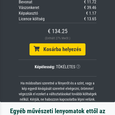
Bevonat
€ 11.72
Vászonkeret
€ 39.46
Képakasztó
€ 1.17
Licence költség
€ 13.65
€ 134.25
(Enthält 27% MwSt.)
Kosárba helyezés
Képélesség:
TÖKÉLETES
Ha módosítani szeretné a fényerőt és a színt, vagy a
kép egyedi kivágását szeretné elvégezni, örömmel
végezzük el ezeket a változtatásokat további költségek
nélkül. Kérjük, ne habozzon kapcsolatba lépni velünk.
Egyéb művészeti lenyomatok ettől az