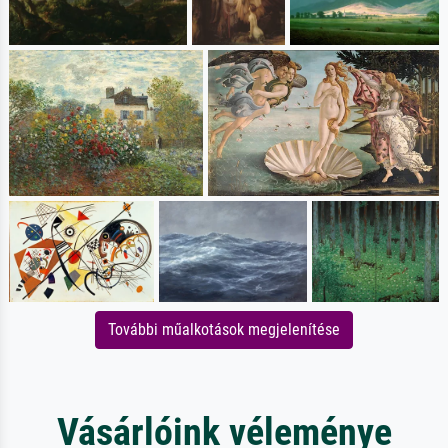
További műalkotások megjelenítése
Vásárlóink véleménye