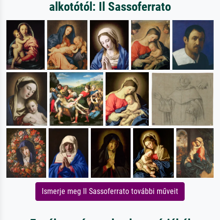
alkotótól: Il Sassoferrato
Ismerje meg Il Sassoferrato további műveit