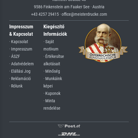
9586 Finkenstein am Faaker See · Austria
+43 4257 29415 · office@meisterdrucke.com
Impresszum
Kiegészítő
& Kapcsolat
Információk
· Kapcsolat
· Saját
· Impresszum
motívum
· ÁSZF
· Értékesítse
· Adatvédelem
alkotásait
· Elállási Jog
· Minőség
· Reklamáció
· Munkáink
· Rólunk
képei
· Kuponok
· Minta
rendelése