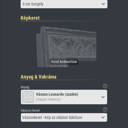
0 cm Szegély
Képkeret
Anyag & Vakráma
Anyag
Vászon Leonardo (szatén)
(Vászon Velence)
Vászon keret
Vászonkeret - Kép az oldalon tükrözve