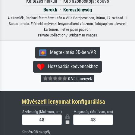
Keltezés nélküli · Kép azonosítója: 88098
Barokk
·
Kereszténység
A síremlék, Raphael festménye után a Villa Borghese-ben, Róma, 17. század · Il
Sassoferrato. Elérhető művészi lenyomatként vásznon, fotópapíron, akvarell
kartonon, illetve japán papíron.
Private Collection / Bridgeman Images
Megtekintés 3D-ben/AR
Hozzáadás kedvencekhez
0 Vélemények
Művészeti lenyomat konfigurálása
Szélesség (Motívum, cm)
Magasság (Motívum, cm)
Kiegészítő szegély