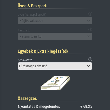
Üveg & Paszpartu
Üveg (hátlappal együtt)
Kérjük, válasszon
Paszpartu
Paszpartu nélkül
Egyebek & Extra kiegészítők
Képakasztó
Fűrészfogas akasztó
Összegzés
Nyomtatás & megjelenítés
€ 68.25