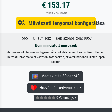
€ 153.17
Enthält 27% MwSt.
Művészeti lenyomat konfigurálása
1565 · Öl auf Holz · Kép azonosítója: 8057
Nem minősített művészek
Mexikói -öböl, Kuba és az Egyesült Államok déli része · Ignazio Danti. Elérhető
művészi lenyomatként vásznon, fotópapíron, akvarell kartonon, illetve japán
papíron.
Megtekintés 3D-ben/AR
Hozzáadás kedvencekhez
0 Vélemények