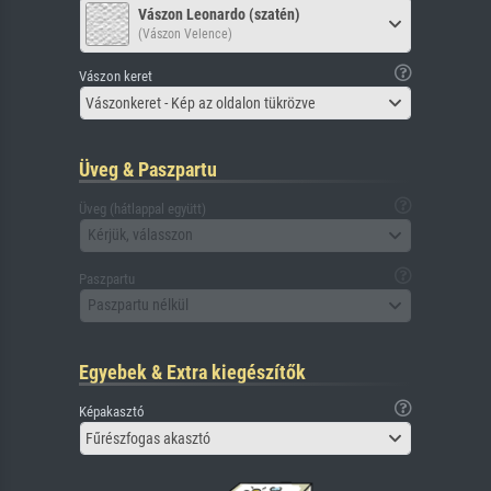
Vászon Leonardo (szatén)
(Vászon Velence)
Vászon keret
Vászonkeret - Kép az oldalon tükrözve
Üveg & Paszpartu
Üveg (hátlappal együtt)
Kérjük, válasszon
Paszpartu
Paszpartu nélkül
Egyebek & Extra kiegészítők
Képakasztó
Fűrészfogas akasztó