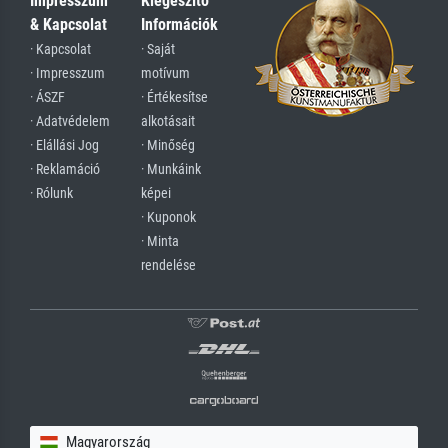
Impresszum
Kiegészítő
& Kapcsolat
Információk
· Kapcsolat
· Saját
· Impresszum
motívum
· ÁSZF
· Értékesítse
· Adatvédelem
alkotásait
· Elállási Jog
· Minőség
· Reklamáció
· Munkáink
· Rólunk
képei
· Kuponok
· Minta
rendelése
Magyarország