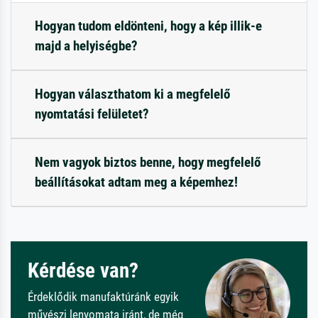
Hogyan tudom eldönteni, hogy a kép illik-e
majd a helyiségbe?
Hogyan választhatom ki a megfelelő
nyomtatási felületet?
Nem vagyok biztos benne, hogy megfelelő
beállításokat adtam meg a képemhez!
Kérdése van?
Érdeklődik manufaktúránk egyik
művészi lenyomata iránt, de még