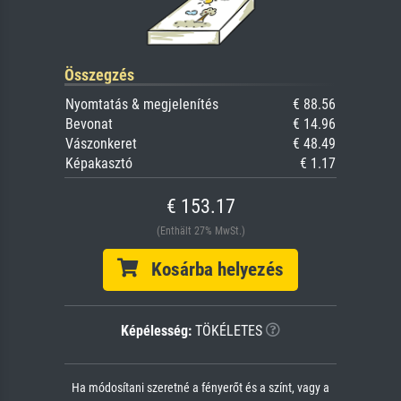
Összegzés
Nyomtatás & megjelenítés
€ 88.56
Bevonat
€ 14.96
Vászonkeret
€ 48.49
Képakasztó
€ 1.17
€ 153.17
(Enthält 27% MwSt.)
Kosárba helyezés
Képélesség:
TÖKÉLETES
Ha módosítani szeretné a fényerőt és a színt, vagy a