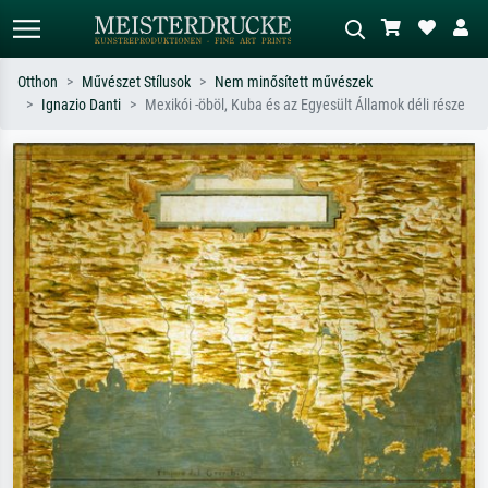
Otthon
Művészet Stílusok
Nem minősített művészek
Ignazio Danti
Mexikói -öböl, Kuba és az Egyesült Államok déli része
Alap keresés
MI-képkereső
Keressen művész, műcím vagy stílus
Írja le a jelenetet – pl. zöld rét, sok
szerint – pl. Monet, Csillagos éj,
piros absztrakt, sötét olajkép, álló akt
impresszionizmus, Hokusai-hullám,
egy fa mellett.
akt.