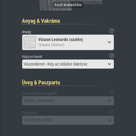
Anyag & Vakráma
Anyag
Vászon Leonardo (szatén)
(Vászon Velence)
Vászon keret
Vászonkeret - Kép az oldalon tükrözve
Üveg & Paszpartu
Üveg (hátlappal együtt)
Kérjük, válasszon
Paszpartu
Paszpartu nélkül