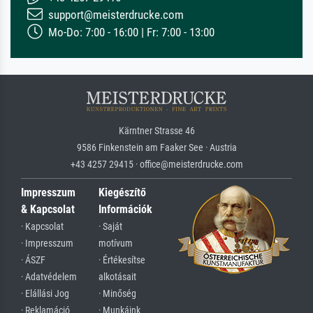
support@meisterdrucke.com
Mo-Do: 7:00 - 16:00 | Fr: 7:00 - 13:00
Kärntner Strasse 46
9586 Finkenstein am Faaker See · Austria
+43 4257 29415 · office@meisterdrucke.com
Impresszum
Kiegészítő
& Kapcsolat
Információk
· Kapcsolat
· Saját
· Impresszum
motívum
· ÁSZF
· Értékesítse
· Adatvédelem
alkotásait
· Elállási Jog
· Minőség
· Reklamáció
· Munkáink