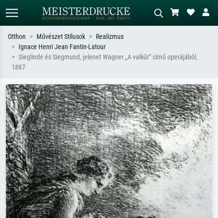
Otthon
Művészet Stílusok
Realizmus
Ignace Henri Jean Fantin-Latour
Alap keresés
MI-képkereső
Sieglinde és Siegmund, jelenet Wagner „A valkűr” című operájából,
1887
Keressen művész, műcím vagy stílus
Írja le a jelenetet – pl. zöld rét, sok
szerint – pl. Monet, Csillagos éj,
piros absztrakt, sötét olajkép, álló akt
impresszionizmus, Hokusai-hullám,
egy fa mellett.
akt.