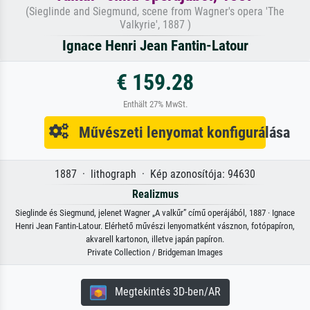
(Sieglinde and Siegmund, scene from Wagner's opera 'The
Valkyrie', 1887 )
Ignace Henri Jean Fantin-Latour
€ 159.28
Enthält 27% MwSt.
Művészeti lenyomat konfigurálása
1887 · lithograph · Kép azonosítója: 94630
Realizmus
Sieglinde és Siegmund, jelenet Wagner „A valkűr” című operájából, 1887 · Ignace
Henri Jean Fantin-Latour. Elérhető művészi lenyomatként vásznon, fotópapíron,
akvarell kartonon, illetve japán papíron.
Private Collection / Bridgeman Images
Megtekintés 3D-ben/AR