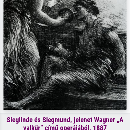
Sieglinde és Siegmund, jelenet Wagner „A
valkűr” című operájából, 1887