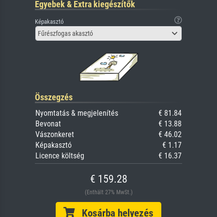
Egyebek & Extra kiegészítők
Képakasztó
Fűrészfogas akasztó
Összegzés
Nyomtatás & megjelenítés
€ 81.84
Bevonat
€ 13.88
Vászonkeret
€ 46.02
Képakasztó
€ 1.17
Licence költség
€ 16.37
€ 159.28
(Enthält 27% MwSt.)
Kosárba helyezés