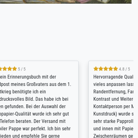
4.8 / 5
kann sich
Qualité absolument irréprochable.
.B.:
Extraordinaire diversité des thèmes
keit,
abordés et personnalisation des
freundliche
demandes (recadrage, réajustement des
ild (ein
couleurs). Relation clientèle parfaite.
rpackt -
Transport, réception sans aucun
stikdeckeln
problème. Merci à toute l'équipe ! Hervé
in den
 der P...