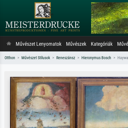
Művészet Lenyomatok
Művészek
Kategóriák
Művés
Otthon
Művészet Stílusok
Reneszánsz
Hieronymus Bosch
Haywai