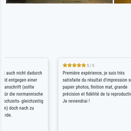
5 / 5
Sehr gute Qualität des Leinwanddrucks
Für ein Er
und des Rahmens! Unser Bild wurde
Feldpost m
sehr sorgfältig und sicher verpackt, so
Weltkrieg b
dass es unbeschadet bei uns ankam. Es
ausdrucksvo
wird nicht unser letzter Meisterdruck
Ihnen gefu
sein. Vielen Dank!
Fotopapier
am Telefon
stabiler Pa
zufrieden 