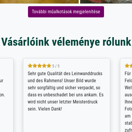
További műalkotások megjelenítése
Vásárlóink véleménye rólunk
5 / 5
4.8 / 5
innerungsbuch mit der
Hervorragende Qualität. Man 
eines Großvaters aus dem 1.
vieles anpassen lassen, wie z
enötigte ich ein
Randentfernung, Farbe, Hellig
lles Bild. Das habe ich bei
Kontrast und Weiteres. Sehr 
nden. Bei der Auswahl der
Kontaktperson per Mail. Das B
-Qualität wurde ich sehr gut
Kunstdruck) wurde sehr gut ve
 beraten. Der Versand mit
sehr starke Papprolle mit Pla
ppe war perfekt. Ich bin sehr
und innen mit Papierknüllern 
und empfehle Sie gerne
Zwischenräumen gefüllt. Einzig