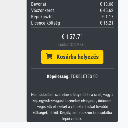
Bevonat
€ 13.68
Vászonkeret
€ 45.62
Képakasztó
€ 1.17
Licence költség
€ 16.21
€ 157.71
(Enthält 27% MwSt.)
Kosárba helyezés
Képélesség:
TÖKÉLETES
Ha módosítani szeretné a fényerőt és a színt, vagy a
kép egyedi kivágását szeretné elvégezni, örömmel
végezzük el ezeket a változtatásokat további
költségek nélkül. Kérjük, ne habozzon kapcsolatba
lépni velünk.