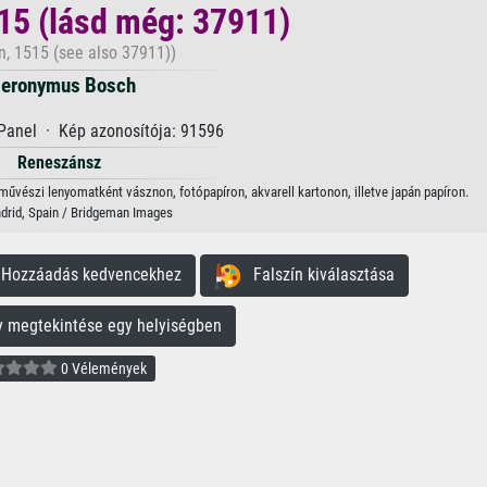
15 (lásd még: 37911)
, 1515 (see also 37911))
ieronymus Bosch
Panel · Kép azonosítója: 91596
Reneszánsz
űvészi lenyomatként vásznon, fotópapíron, akvarell kartonon, illetve japán papíron.
drid, Spain / Bridgeman Images
ozzáadás kedvencekhez
Falszín kiválasztása
megtekintése egy helyiségben
0 Vélemények