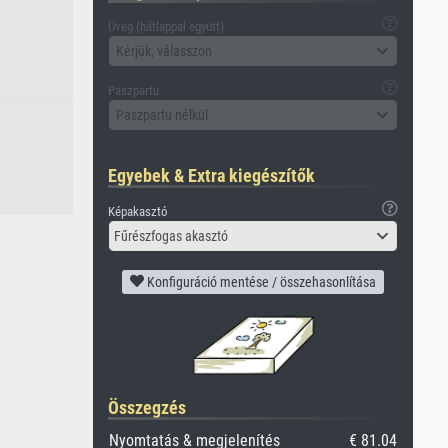
Üveg (hátlappal együtt)
Kérjük, válasszon
Paszpartu
Paszpartu nélkül
Egyebek & Extra kiegészítők
Képakasztó
Fűrészfogas akasztó
Konfiguráció mentése / összehasonlítása
Összegzés
Nyomtatás & megjelenítés
€ 81.04