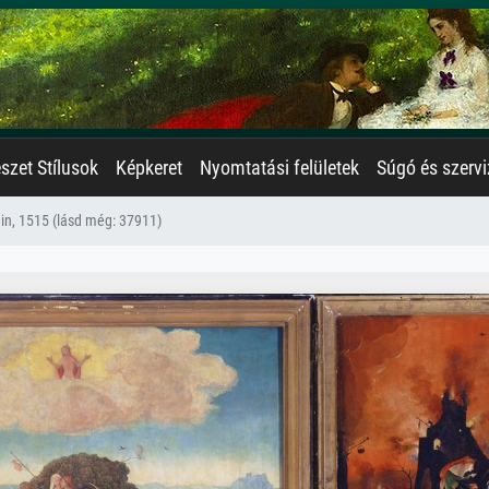
zet Stílusok
Képkeret
Nyomtatási felületek
Súgó és szervi
n, 1515 (lásd még: 37911)