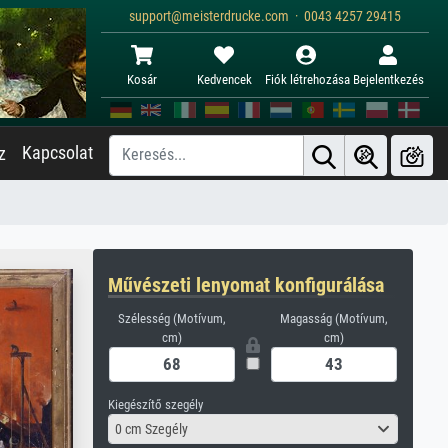
support@meisterdrucke.com · 0043 4257 29415
Kosár
Kedvencek
Fiók létrehozása
Bejelentkezés
Kapcsolat
z
Művészeti lenyomat konfigurálása
Szélesség (Motívum,
Magasság (Motívum,
cm)
cm)
Kiegészítő szegély
0 cm Szegély