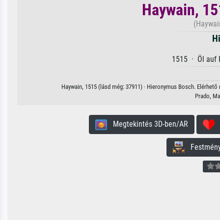
Haywain, 15
(Haywain
H
1515 · Öl auf 
Haywain, 1515 (lásd még: 37911) · Hieronymus Bosch. Elérhető m
Prado, Ma
Megtekintés 3D-ben/AR
H
Festmény 