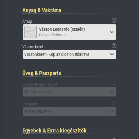
Anyag & Vakráma
Anyag
Vászon Leonardo (szatén)
(Vászon Velence)
Vászon keret
Vászonkeret - Kép az oldalon tükrözve
Üveg & Paszpartu
Üveg (hátlappal együtt)
Kérjük, válasszon
Paszpartu
Paszpartu nélkül
Egyebek & Extra kiegészítők