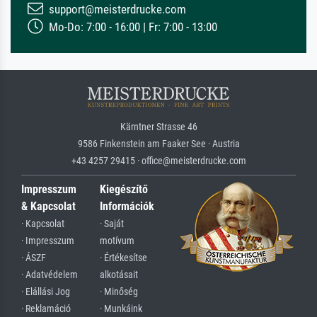
support@meisterdrucke.com
Mo-Do: 7:00 - 16:00 | Fr: 7:00 - 13:00
Kärntner Strasse 46
9586 Finkenstein am Faaker See · Austria
+43 4257 29415 · office@meisterdrucke.com
Impresszum
Kiegészítő
& Kapcsolat
Információk
· Kapcsolat
· Saját
· Impresszum
motívum
· ÁSZF
· Értékesítse
· Adatvédelem
alkotásait
· Elállási Jog
· Minőség
· Reklamáció
· Munkáink