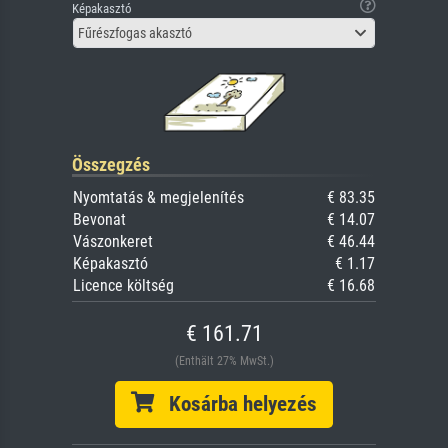
Képakasztó
Fűrészfogas akasztó
Összegzés
Nyomtatás & megjelenítés
€ 83.35
Bevonat
€ 14.07
Vászonkeret
€ 46.44
Képakasztó
€ 1.17
Licence költség
€ 16.68
€ 161.71
(Enthält 27% MwSt.)
Kosárba helyezés