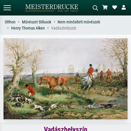
Otthon
Művészet Stílusok
Nem minősített művészek
Henry Thomas Alken
Vadászhelyszín
Alap keresés
MI-képkereső
Keressen művész, műcím vagy stílus
Írja le a jelenetet – pl. zöld rét, sok
szerint – pl. Monet, Csillagos éj,
piros absztrakt, sötét olajkép, álló akt
impresszionizmus, Hokusai-hullám,
egy fa mellett.
akt.
Vadászhelyszín