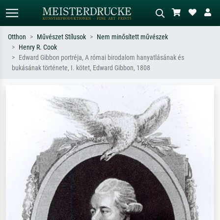
Otthon
Művészet Stílusok
Nem minősített művészek
Henry R. Cook
Alap keresés
MI-képkereső
Edward Gibbon portréja, A római birodalom hanyatlásának és
bukásának története, I. kötet, Edward Gibbon, 1808
Keressen művész, műcím vagy stílus
Írja le a jelenetet – pl. zöld rét, sok
szerint – pl. Monet, Csillagos éj,
piros absztrakt, sötét olajkép, álló akt
impresszionizmus, Hokusai-hullám,
egy fa mellett.
akt.