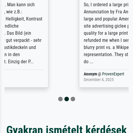
So, I ordered a large print of The
Annunciation by Fra Angelico from a very
large and popular American "art/poster"
site advertising giclee print quality. The
quality for a large print was atrocious. They
refunded me when I sent pictures of the
blurry print vs. a Wikipedia commons
representation. They stated they couldn't
do ...
Anonym
@
ProvenExpert
December 4, 2025
Gyakran ismételt kérdések