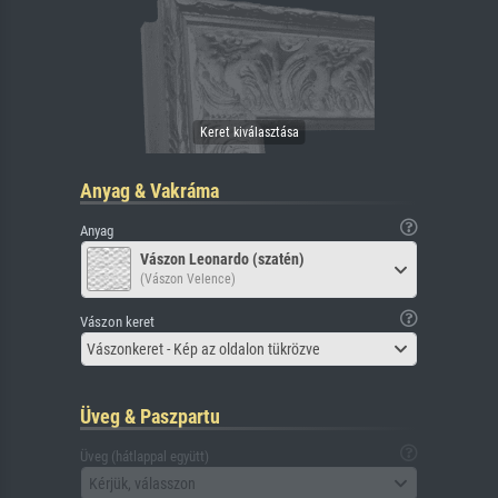
Anyag & Vakráma
Anyag
Vászon Leonardo (szatén)
(Vászon Velence)
Vászon keret
Vászonkeret - Kép az oldalon tükrözve
Üveg & Paszpartu
Üveg (hátlappal együtt)
Kérjük, válasszon