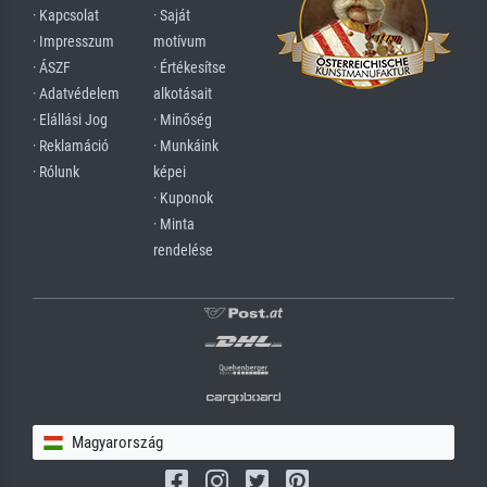
· Kapcsolat
· Saját
· Impresszum
motívum
· ÁSZF
· Értékesítse
· Adatvédelem
alkotásait
· Elállási Jog
· Minőség
· Reklamáció
· Munkáink
· Rólunk
képei
· Kuponok
· Minta
rendelése
Magyarország