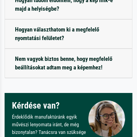
Hogyan tudom eldönteni, hogy a kép illik-e
majd a helyiségbe?
Hogyan választhatom ki a megfelelő
nyomtatási felületet?
Nem vagyok biztos benne, hogy megfelelő
beállításokat adtam meg a képemhez!
Kérdése van?
Érdeklődik manufaktúránk egyik
művészi lenyomata iránt, de még
bizonytalan? Tanácsra van szüksége