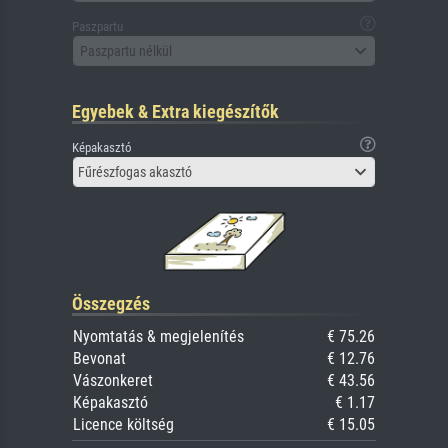
Paszpartu
Paszpartu nélkül
Egyebek & Extra kiegészítők
Képakasztó
Fűrészfogas akasztó
Összegzés
Nyomtatás & megjelenítés
€ 75.26
Bevonat
€ 12.76
Vászonkeret
€ 43.56
Képakasztó
€ 1.17
Licence költség
€ 15.05