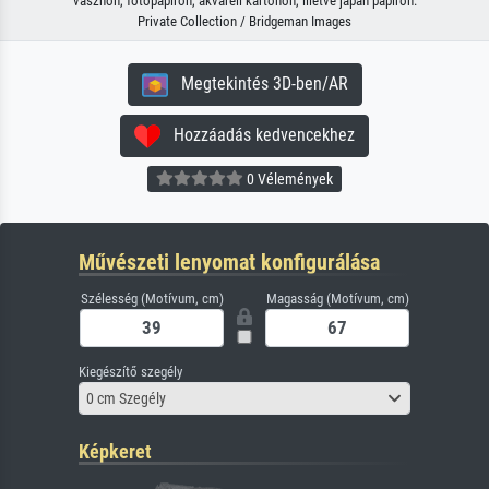
vásznon, fotópapíron, akvarell kartonon, illetve japán papíron.
Private Collection / Bridgeman Images
Megtekintés 3D-ben/AR
Hozzáadás kedvencekhez
0 Vélemények
Művészeti lenyomat konfigurálása
Szélesség (Motívum, cm)
Magasság (Motívum, cm)
Kiegészítő szegély
0 cm Szegély
Képkeret