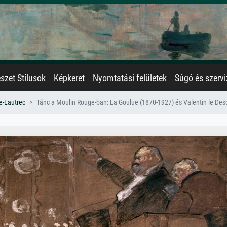
zet Stílusok
Képkeret
Nyomtatási felületek
Súgó és szervi
e-Lautrec
Tánc a Moulin Rouge-ban: La Goulue (1870-1927) és Valentin le De