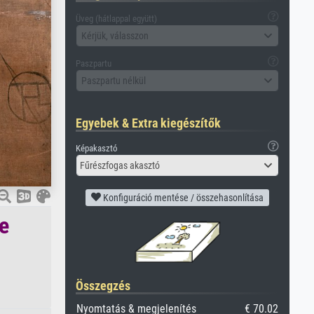
Üveg (hátlappal együtt)
Kérjük, válasszon
Paszpartu
Paszpartu nélkül
Egyebek & Extra kiegészítők
Képakasztó
Fűrészfogas akasztó
Konfiguráció mentése / összehasonlítása
e
Összegzés
Nyomtatás & megjelenítés
€ 70.02