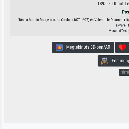
1895 · Öl auf L
Pos
Tánc a Moulin Rouge-ban: La Goulue (1870-1927) és Valentin le Desosse (18
akvarell 
Musee d'Orsay
Megtekintés 3D-ben/AR
H
Festmény 