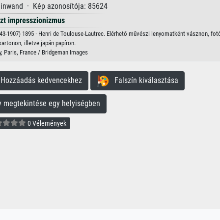
einwand · Kép azonosítója: 85624
zt impresszionizmus
43-1907) 1895 · Henri de Toulouse-Lautrec. Elérhető művészi lenyomatként vásznon, fot
kartonon, illetve japán papíron.
, Paris, France / Bridgeman Images
ozzáadás kedvencekhez
Falszín kiválasztása
megtekintése egy helyiségben
0 Vélemények