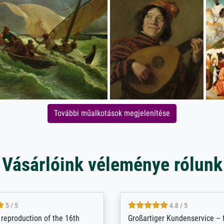
További műalkotások megjelenítése
Vásárlóink véleménye rólunk
5 / 5
5 / 5
t Meisterdrucke strives to
Outstanding quality and cus