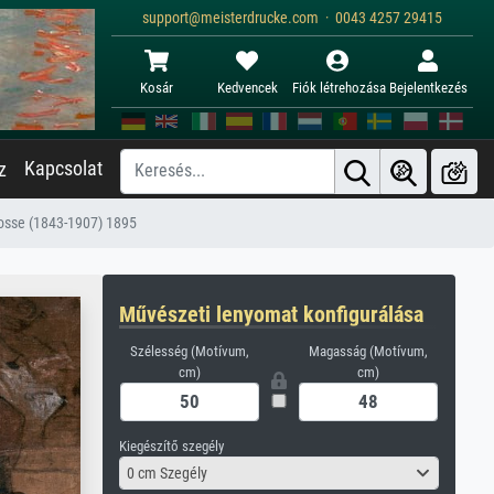
support@meisterdrucke.com · 0043 4257 29415
Kosár
Kedvencek
Fiók létrehozása
Bejelentkezés
Kapcsolat
z
sosse (1843-1907) 1895
Művészeti lenyomat konfigurálása
Szélesség (Motívum,
Magasság (Motívum,
cm)
cm)
Kiegészítő szegély
0 cm Szegély