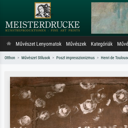
Művészet Lenyomatok
Művészek
Kategóriák
Művés
Otthon
Művészet Stílusok
Poszt impresszionizmus
Henri de Toulous