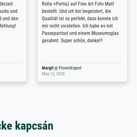
inting is
Extraordinaire diversité des thèmes
inguish
abordés et personnalisation des
 my go-to
demandes (recadrage, réajustement des
m now on -
couleurs). Relation clientèle parfaite.
xcellent -
Transport, réception sans aucun
 the work
problème. Merci à toute l'équipe ! Hervé
port
Anonym
@
ProvenExpert
March 31, 2025
cke kapcsán