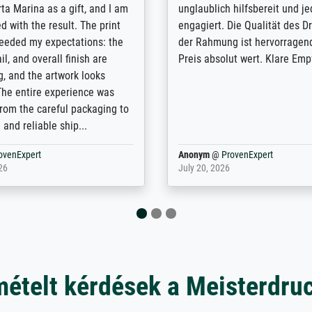
lients demands, and provides
support. - the quality of the pr
ice on how to obtain the best
excellent and difficult to dist
 the prints requested by the
from the real thing; it will be
e company has a vast
for high-quality art prints fro
of prints to choose from, and
the quality of the framing is e
e excellent service also with
the customisation options for
prints which are not in that
are broad - the customer sup
. Highly recommended!
colleagues are truly super...
rovenExpert
Anonym
@
ProvenExpert
6
January 12, 2026
mételt kérdések a Meisterdru