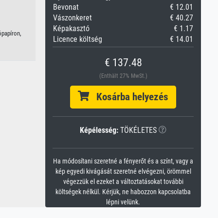
Bevonat
€ 12.01
Vászonkeret
€ 40.27
Képakasztó
€ 1.17
ópapíron,
Licence költség
€ 14.01
€ 137.48
(Enthält 27% MwSt.)
Kosárba helyezés
Képélesség:
TÖKÉLETES
Ha módosítani szeretné a fényerőt és a színt, vagy a
kép egyedi kivágását szeretné elvégezni, örömmel
végezzük el ezeket a változtatásokat további
költségek nélkül. Kérjük, ne habozzon kapcsolatba
lépni velünk.