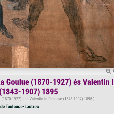
a Goulue (1870-1927) és Valentin l
(1843-1907) 1895
e (1870-1927) and Valentin le Desosse (1843-1907) 1895 )
 de Toulouse-Lautrec