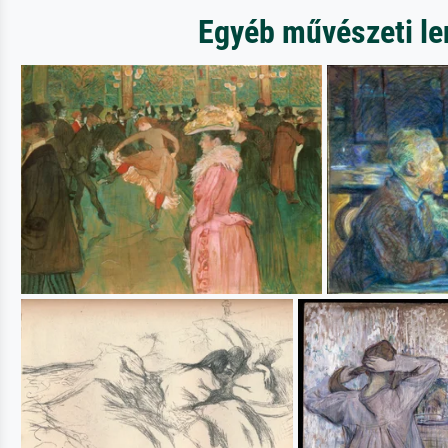
Egyéb művészeti len