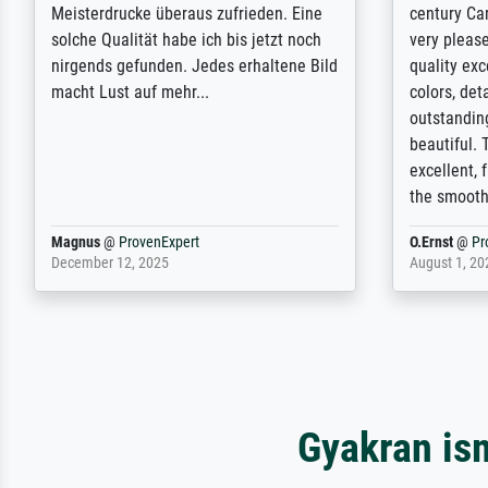
Ausführung des Auftrags hat eine Weile
meet its c
gedauert, die angekündigte Lieferzeit
expert adv
wurde aber letztlich sogar etwas
results for
unterschritten. Die Qualität des Papiers
client. Th
und des Drucks (Farben, Details usw.) ist
repertoire 
nicht nur gut, sondern hervorragend.
will provid
Selbst ein Druck ist damit ein Kunstwerk
regards to 
im eigenen Sinne. Definitiv den Pre...
repertoire
Dr.
@
ProvenExpert
Anonym
@
P
February 3, 2026
April 22, 202
Gyakran is