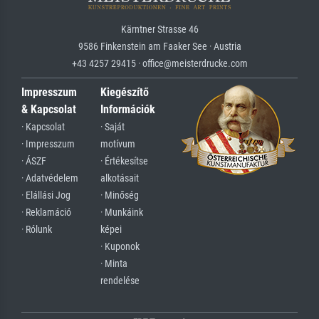
Kärntner Strasse 46
9586 Finkenstein am Faaker See · Austria
+43 4257 29415 · office@meisterdrucke.com
Impresszum
Kiegészítő
& Kapcsolat
Információk
· Kapcsolat
· Saját
· Impresszum
motívum
· ÁSZF
· Értékesítse
· Adatvédelem
alkotásait
· Elállási Jog
· Minőség
· Reklamáció
· Munkáink
· Rólunk
képei
· Kuponok
· Minta
rendelése