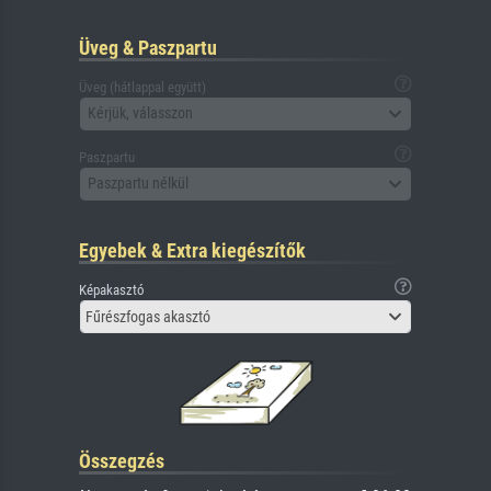
Üveg & Paszpartu
Üveg (hátlappal együtt)
Kérjük, válasszon
Paszpartu
Paszpartu nélkül
Egyebek & Extra kiegészítők
Képakasztó
Fűrészfogas akasztó
Összegzés