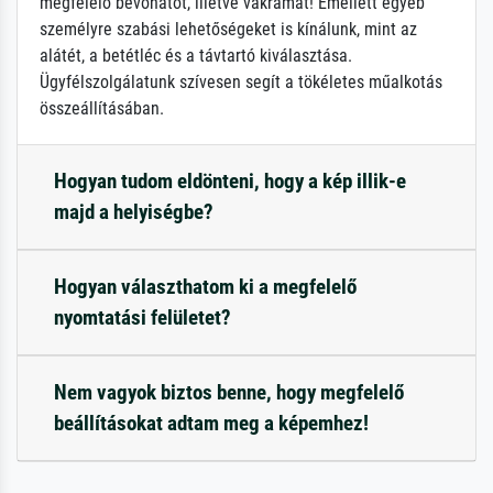
megfelelő bevonatot, illetve vakrámát! Emellett egyéb
személyre szabási lehetőségeket is kínálunk, mint az
alátét, a betétléc és a távtartó kiválasztása.
Ügyfélszolgálatunk szívesen segít a tökéletes műalkotás
összeállításában.
Hogyan tudom eldönteni, hogy a kép illik-e
majd a helyiségbe?
Hogyan választhatom ki a megfelelő
nyomtatási felületet?
Nem vagyok biztos benne, hogy megfelelő
beállításokat adtam meg a képemhez!