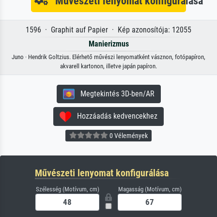
Művészeti lenyomat konfigurálása
1596 · Graphit auf Papier · Kép azonosítója: 12055
Manierizmus
Juno · Hendrik Goltzius. Elérhető művészi lenyomatként vásznon, fotópapíron,
akvarell kartonon, illetve japán papíron.
Megtekintés 3D-ben/AR
Hozzáadás kedvencekhez
0 Vélemények
Művészeti lenyomat konfigurálása
Szélesség (Motívum, cm)
Magasság (Motívum, cm)