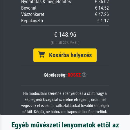
Nyomtatás & megjelenítés
€ 86.02
Bevonat
€ 14.52
Vászonkeret
€ 47.26
Képakasztó
€ 1.17
€ 148.96
(Enthält 27% MwSt.)
Kosárba helyezés
Képélesség:
ROSSZ
Ha módosítani szeretné a fényerőt és a színt, vagy a
kép egyedi kivágását szeretné elvégezni, örömmel
végezzük el ezeket a változtatásokat további költségek
nélkül. Kérjük, ne habozzon kapcsolatba lépni velünk.
Egyéb művészeti lenyomatok ettől az