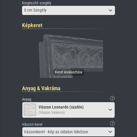
Kiegészítő szegély
0 cm Szegély
Képkeret
Anyag & Vakráma
Anyag
Vászon Leonardo (szatén)
(Vászon Velence)
Vászon keret
Vászonkeret - Kép az oldalon tükrözve