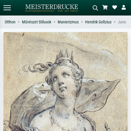
Otthon
Művészet Stílusok
Manierizmus
Hendrik Goltzius
Juno
Alap keresés
MI-képkereső
Keressen művész, műcím vagy stílus
Írja le a jelenetet – pl. zöld rét, sok
szerint – pl. Monet, Csillagos éj,
piros absztrakt, sötét olajkép, álló akt
impresszionizmus, Hokusai-hullám,
egy fa mellett.
akt.