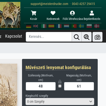
support@meisterdrucke.com · 0043 4257 29415
Kosár
Kedvencek
Fiók létrehozása
Bejelentkezés
Kapcsolat
z
Művészeti lenyomat konfigurálása
Szélesség (Motívum,
Magasság (Motívum,
cm)
cm)
Kiegészítő szegély
0 cm Szegély