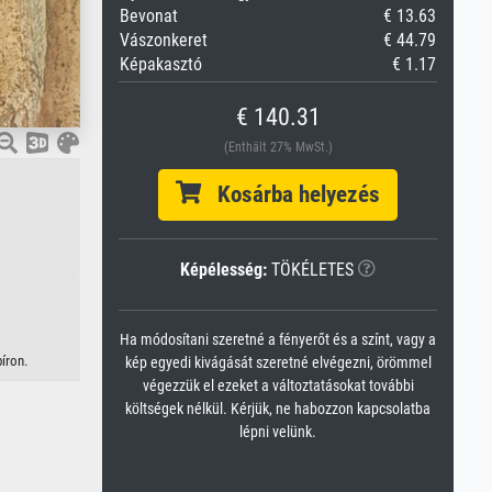
Bevonat
€ 13.63
Vászonkeret
€ 44.79
Képakasztó
€ 1.17
€ 140.31
(Enthält 27% MwSt.)
Kosárba helyezés
Képélesség:
TÖKÉLETES
Ha módosítani szeretné a fényerőt és a színt, vagy a
íron.
kép egyedi kivágását szeretné elvégezni, örömmel
végezzük el ezeket a változtatásokat további
költségek nélkül. Kérjük, ne habozzon kapcsolatba
lépni velünk.