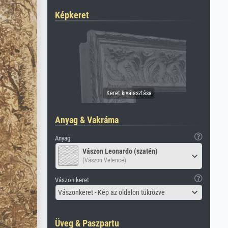
Képkeret
Anyag & Vakráma
Anyag
Vászon Leonardo (szatén)
(Vászon Velence)
Vászon keret
Vászonkeret - Kép az oldalon tükrözve
Üveg & Paszpartu