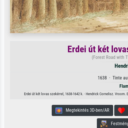
Erdei út két lov
(Forest Road with 
Hendr
1638 · Tinte au
Flam
Erdei út két lovas szekérrel, 1638-1642 k. · Hendrick Cornelisz. Vroom.
Megtekintés 3D-ben/AR
H
Festmény 