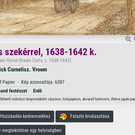
as szekérrel, 1638-1642 k.
Two Horse-Drawn Carts, c. 1638-1642)
ick Cornelisz. Vroom
f Papier · Kép azonosítója: 6387
and festészet
·
Erdő
 Elérhető művészi lenyomatként vásznon, fotópapíron, akvarell kartonon, illetve japán pap
ozzáadás kedvencekhez
Falszín kiválasztása
megtekintése egy helyiségben