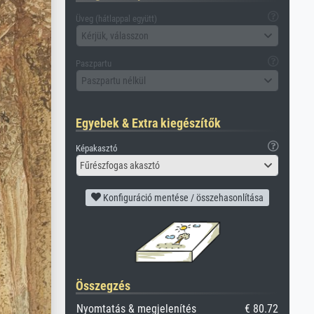
Üveg (hátlappal együtt)
Kérjük, válasszon
Paszpartu
Paszpartu nélkül
Egyebek & Extra kiegészítők
Képakasztó
Fűrészfogas akasztó
Konfiguráció mentése / összehasonlítása
Összegzés
Nyomtatás & megjelenítés
€ 80.72