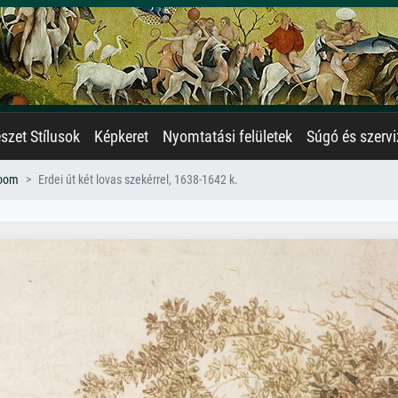
zet Stílusok
Képkeret
Nyomtatási felületek
Súgó és szervi
room
Erdei út két lovas szekérrel, 1638-1642 k.