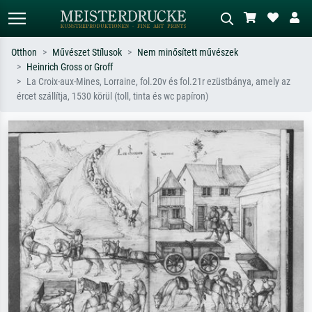
Otthon
Művészet Stílusok
Nem minősített művészek
Heinrich Gross or Groff
Alap keresés
MI-képkereső
La Croix-aux-Mines, Lorraine, fol.20v és fol.21r ezüstbánya, amely az
ércet szállítja, 1530 körül (toll, tinta és wc papíron)
Keressen művész, műcím vagy stílus
Írja le a jelenetet – pl. zöld rét, sok
szerint – pl. Monet, Csillagos éj,
piros absztrakt, sötét olajkép, álló akt
impresszionizmus, Hokusai-hullám,
egy fa mellett.
akt.