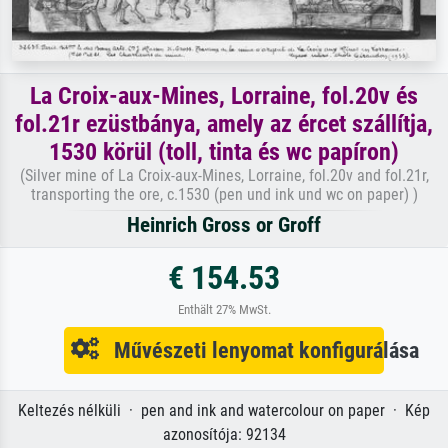
La Croix-aux-Mines, Lorraine, fol.20v és
fol.21r ezüstbánya, amely az ércet szállítja,
1530 körül (toll, tinta és wc papíron)
(Silver mine of La Croix-aux-Mines, Lorraine, fol.20v and fol.21r,
transporting the ore, c.1530 (pen und ink und wc on paper) )
Heinrich Gross or Groff
€ 154.53
Enthält 27% MwSt.
Művészeti lenyomat konfigurálása
Keltezés nélküli · pen and ink and watercolour on paper · Kép
azonosítója: 92134