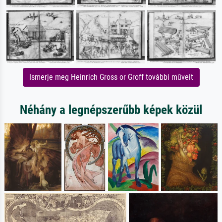
Ismerje meg Heinrich Gross or Groff további műveit
Néhány a legnépszerűbb képek közül