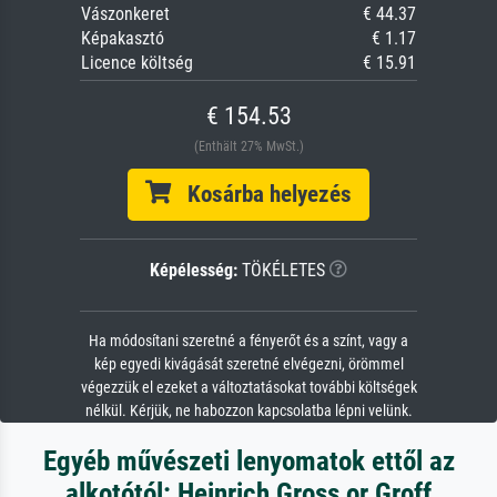
Vászonkeret
€ 44.37
Képakasztó
€ 1.17
Licence költség
€ 15.91
€ 154.53
(Enthält 27% MwSt.)
Kosárba helyezés
Képélesség:
TÖKÉLETES
Ha módosítani szeretné a fényerőt és a színt, vagy a
kép egyedi kivágását szeretné elvégezni, örömmel
végezzük el ezeket a változtatásokat további költségek
nélkül. Kérjük, ne habozzon kapcsolatba lépni velünk.
Egyéb művészeti lenyomatok ettől az
alkotótól: Heinrich Gross or Groff