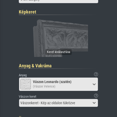
Képkeret
Anyag & Vakráma
Anyag
Vászon Leonardo (szatén)
(Vászon Velence)
Vászon keret
Vászonkeret - Kép az oldalon tükrözve