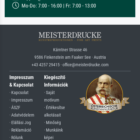
Mo-Do: 7:00 - 16:00 | Fr: 7:00 - 13:00
Kärntner Strasse 46
9586 Finkenstein am Faaker See · Austria
+43 4257 29415 · office@meisterdrucke.com
Impresszum
Kiegészítő
& Kapcsolat
Információk
· Kapcsolat
· Saját
· Impresszum
motívum
· ÁSZF
· Értékesítse
· Adatvédelem
alkotásait
· Elállási Jog
· Minőség
· Reklamáció
· Munkáink
· Rólunk
képei