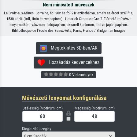
Nem minősített művészek
La Croix-aux-Mines, Lorraine, fol.20v és fol.21r ezüstbánya, amely az ércet szállítja,
1530 körül (toll, tinta és wc papíron) · Heinrich Gross or Groff. Elérhető művészi
lenyomatként vásznon, fotópapíron, akvarell kartonon, illetve japán papíron.
Bibliotheque de l'Ecole des Beaux-Arts, Paris, France / Bridgeman Images
Megtekintés 3D-ben/AR
Hozzáadás kedvencekhez
0 Vélemények
Művészeti lenyomat konfigurálása
Szélesség (Motívum, cm)
Magasság (Motívum, cm)
Kiegészítő szegély
0 cm Szegély