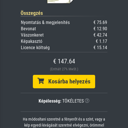
Összegzés
Nyomtatás & megjelenítés
€ 75.69
Bevonat
€ 12.90
Vászonkeret
€ 42.74
Képakasztó
€ 1.17
Licence költség
€ 15.14
€ 147.64
(Enthält 27% MwSt.)
Kosárba helyezés
Képélesség:
TÖKÉLETES
Ha módosítani szeretné a fényerőt és a színt, vagy a
kép egyedi kivágását szeretné elvégezni, örömmel