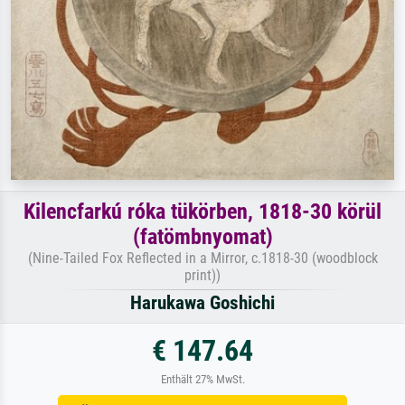
Kilencfarkú róka tükörben, 1818-30 körül
(fatömbnyomat)
(Nine-Tailed Fox Reflected in a Mirror, c.1818-30 (woodblock
print))
Harukawa Goshichi
€ 147.64
Enthält 27% MwSt.