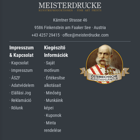
Kärntner Strasse 46
9586 Finkenstein am Faaker See · Austria
+43 4257 29415 · office@meisterdrucke.com
Impresszum
Kiegészítő
& Kapcsolat
Információk
· Kapcsolat
· Saját
· Impresszum
motívum
· ÁSZF
· Értékesítse
· Adatvédelem
alkotásait
· Elállási Jog
· Minőség
· Reklamáció
· Munkáink
· Rólunk
képei
· Kuponok
· Minta
rendelése