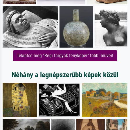
Tekintse meg "Régi tárgyak fényképei" többi műveit
Néhány a legnépszerűbb képek közül