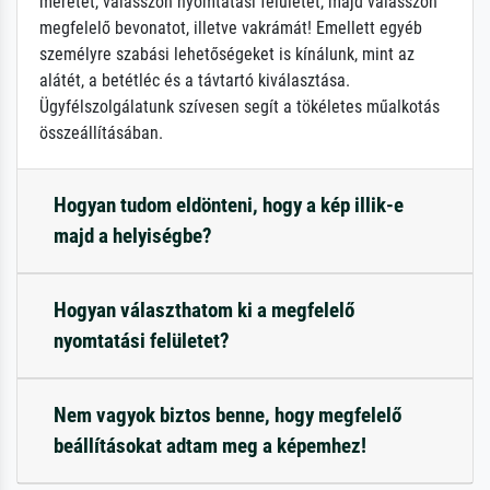
méretét, válasszon nyomtatási felületet, majd válasszon
megfelelő bevonatot, illetve vakrámát! Emellett egyéb
személyre szabási lehetőségeket is kínálunk, mint az
alátét, a betétléc és a távtartó kiválasztása.
Ügyfélszolgálatunk szívesen segít a tökéletes műalkotás
összeállításában.
Hogyan tudom eldönteni, hogy a kép illik-e
majd a helyiségbe?
Hogyan választhatom ki a megfelelő
nyomtatási felületet?
Nem vagyok biztos benne, hogy megfelelő
beállításokat adtam meg a képemhez!