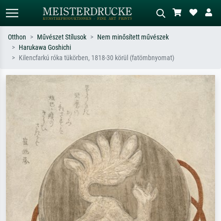
Otthon
Művészet Stílusok
Nem minősített művészek
Harukawa Goshichi
Alap keresés
MI-képkereső
Kilencfarkú róka tükörben, 1818-30 körül (fatömbnyomat)
Keressen művész, műcím vagy stílus
Írja le a jelenetet – pl. zöld rét, sok
szerint – pl. Monet, Csillagos éj,
piros absztrakt, sötét olajkép, álló akt
impresszionizmus, Hokusai-hullám,
egy fa mellett.
akt.