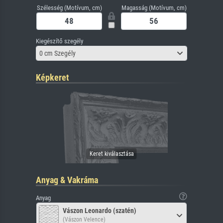
Szélesség (Motívum, cm)
Magasság (Motívum, cm)
Kiegészítő szegély
0 cm Szegély
Képkeret
Anyag & Vakráma
Anyag
Vászon Leonardo (szatén)
(Vászon Velence)