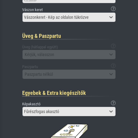
Vászon keret
Vászonkeret - Kép az oldalon tükrözve
Üveg & Paszpartu
Üveg (hátlappal együtt)
Kérjük, válasszon
Paszpartu
Paszpartu nélkül
Egyebek & Extra kiegészítők
Képakasztó
Fűrészfogas akasztó