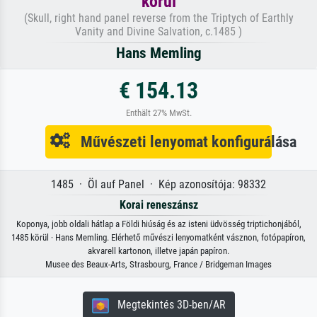
körül
(Skull, right hand panel reverse from the Triptych of Earthly
Vanity and Divine Salvation, c.1485 )
Hans Memling
€ 154.13
Enthält 27% MwSt.
Művészeti lenyomat konfigurálása
1485 · Öl auf Panel · Kép azonosítója: 98332
Korai reneszánsz
Koponya, jobb oldali hátlap a Földi hiúság és az isteni üdvösség triptichonjából,
1485 körül · Hans Memling. Elérhető művészi lenyomatként vásznon, fotópapíron,
akvarell kartonon, illetve japán papíron.
Musee des Beaux-Arts, Strasbourg, France / Bridgeman Images
Megtekintés 3D-ben/AR