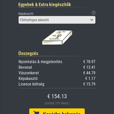
Egyebek & Extra kiegészítők
Képakasztó
Fűrészfogas akasztó
Összegzés
Nyomtatás & megjelenítés
€ 78.97
Bevonat
€ 13.41
Vászonkeret
€ 44.79
Képakasztó
€ 1.17
Licence költség
€ 15.79
€ 154.13
(Enthält 27% MwSt.)