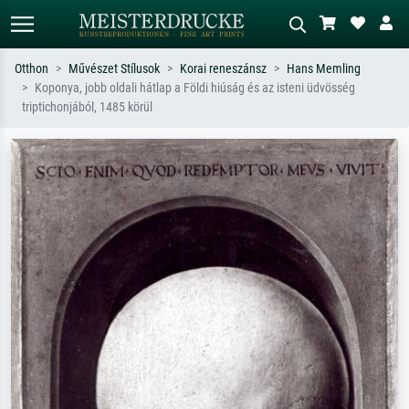
Otthon
Művészet Stílusok
Korai reneszánsz
Hans Memling
Koponya, jobb oldali hátlap a Földi hiúság és az isteni üdvösség
Alap keresés
MI-képkereső
triptichonjából, 1485 körül
Keressen művész, műcím vagy stílus
Írja le a jelenetet – pl. zöld rét, sok
szerint – pl. Monet, Csillagos éj,
piros absztrakt, sötét olajkép, álló akt
impresszionizmus, Hokusai-hullám,
egy fa mellett.
akt.