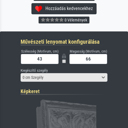
Hozzáadás kedvencekhez
0 Vélemények
Művészeti lenyomat konfigurálása
Szélesség (Motívum, cm)
Magasság (Motívum, cm)
Kiegészítő szegély
0 cm Szegély
Képkeret