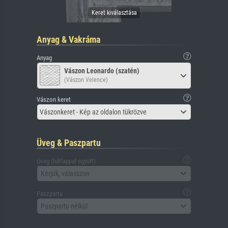
Anyag & Vakráma
Anyag
Vászon Leonardo (szatén)
(Vászon Velence)
Vászon keret
Vászonkeret - Kép az oldalon tükrözve
Üveg & Paszpartu
Üveg (hátlappal együtt)
Kérjük, válasszon
Paszpartu
Paszpartu nélkül