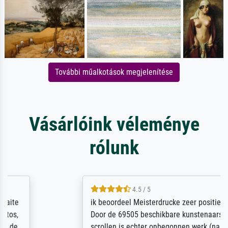
További műalkotások megjelenítése
Vásárlóink véleménye
rólunk
4.5 / 5
ik beoordeel Meisterdrucke zeer positief.
Door de 69505 beschikbare kunstenaars
scrollen is echter onbegonnen werk (na