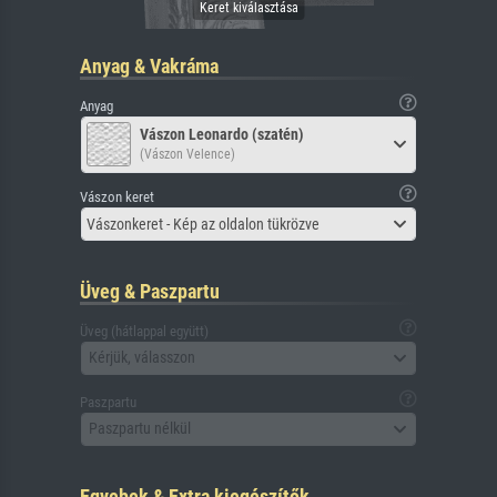
Anyag & Vakráma
Anyag
Vászon Leonardo (szatén)
(Vászon Velence)
Vászon keret
Vászonkeret - Kép az oldalon tükrözve
Üveg & Paszpartu
Üveg (hátlappal együtt)
Kérjük, válasszon
Paszpartu
Paszpartu nélkül
Egyebek & Extra kiegészítők