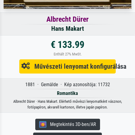
Albrecht Dürer
Hans Makart
€ 133.99
Enthält 27% MwSt.
Művészeti lenyomat konfigurálása
1881 · Gemälde · Kép azonosítója: 11732
Romantika
Albrecht Dürer · Hans Makart. Elérhető művészi lenyomatként vásznon,
fotópapíron, akvarell kartonon, illetve japán papíron.
Megtekintés 3D-ben/AR