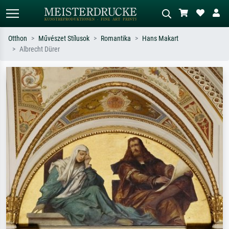
Otthon
Művészet Stílusok
Romantika
Hans Makart
Albrecht Dürer
Alap keresés
MI-képkereső
Keressen művész, műcím vagy stílus
Írja le a jelenetet – pl. zöld rét, sok
szerint – pl. Monet, Csillagos éj,
piros absztrakt, sötét olajkép, álló akt
impresszionizmus, Hokusai-hullám,
egy fa mellett.
akt.