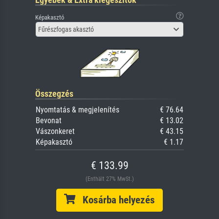
Képakasztó
Fűrészfogas akasztó
Összegzés
Nyomtatás & megjelenítés
€ 76.64
Bevonat
€ 13.02
Vászonkeret
€ 43.15
Képakasztó
€ 1.17
€ 133.99
(Enthält 27% MwSt.)
Kosárba helyezés