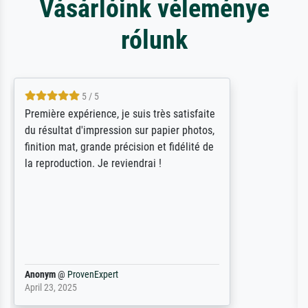
Vásárlóink véleménye
rólunk
4.5 / 5
ik beoordeel Meisterdrucke zeer positief.
Door de 69505 beschikbare kunstenaars
scrollen is echter onbegonnen werk (na
stoppen begint het weer van voor af aan).
Als er naar een bepaalde kunstenaar
gevraagd wordt krijg je ook een aantal
werken van andere wat het onoverzichtelijk
maakt (bvb zoek Ros = ook Rops, Rose etc).
Waarom duidt u ...
philip
@
ProvenExpert
September 23, 2025