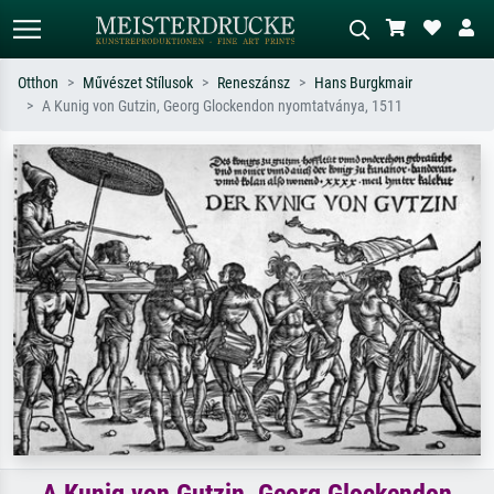
Otthon
Művészet Stílusok
Reneszánsz
Hans Burgkmair
A Kunig von Gutzin, Georg Glockendon nyomtatványa, 1511
Alap keresés
MI-képkereső
Keressen művész, műcím vagy stílus
Írja le a jelenetet – pl. zöld rét, sok
szerint – pl. Monet, Csillagos éj,
piros absztrakt, sötét olajkép, álló akt
impresszionizmus, Hokusai-hullám,
egy fa mellett.
akt.
A Kunig von Gutzin, Georg Glockendon