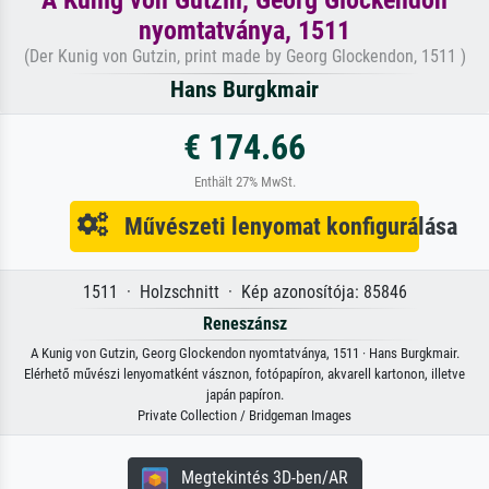
nyomtatványa, 1511
(Der Kunig von Gutzin, print made by Georg Glockendon, 1511 )
Hans Burgkmair
€ 174.66
Enthält 27% MwSt.
Művészeti lenyomat konfigurálása
1511 · Holzschnitt · Kép azonosítója: 85846
Reneszánsz
A Kunig von Gutzin, Georg Glockendon nyomtatványa, 1511 · Hans Burgkmair.
Elérhető művészi lenyomatként vásznon, fotópapíron, akvarell kartonon, illetve
japán papíron.
Private Collection / Bridgeman Images
Megtekintés 3D-ben/AR