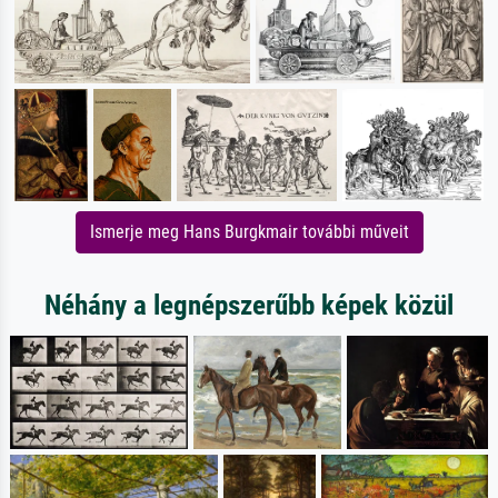
Ismerje meg Hans Burgkmair további műveit
Néhány a legnépszerűbb képek közül