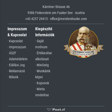
Kärntner Strasse 46
9586 Finkenstein am Faaker See · Austria
+43 4257 29415 · office@meisterdrucke.com
Impresszum
Kiegészítő
& Kapcsolat
Információk
· Kapcsolat
· Saját
· Impresszum
motívum
· ÁSZF
· Értékesítse
· Adatvédelem
alkotásait
· Elállási Jog
· Minőség
· Reklamáció
· Munkáink
· Rólunk
képei
· Kuponok
· Minta
rendelése