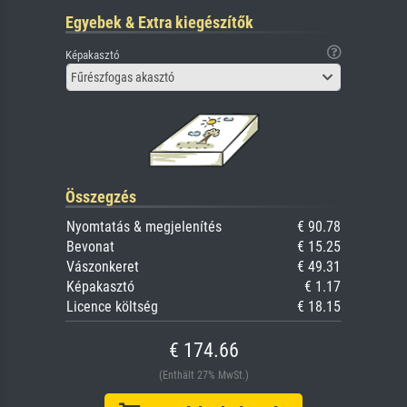
Egyebek & Extra kiegészítők
Képakasztó
Fűrészfogas akasztó
Összegzés
Nyomtatás & megjelenítés
€ 90.78
Bevonat
€ 15.25
Vászonkeret
€ 49.31
Képakasztó
€ 1.17
Licence költség
€ 18.15
€ 174.66
(Enthält 27% MwSt.)