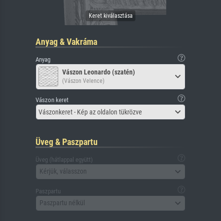
Anyag & Vakráma
Anyag
Vászon Leonardo (szatén)
(Vászon Velence)
Vászon keret
Vászonkeret - Kép az oldalon tükrözve
Üveg & Paszpartu
Üveg (hátlappal együtt)
Kérjük, válasszon
Paszpartu
Paszpartu nélkül