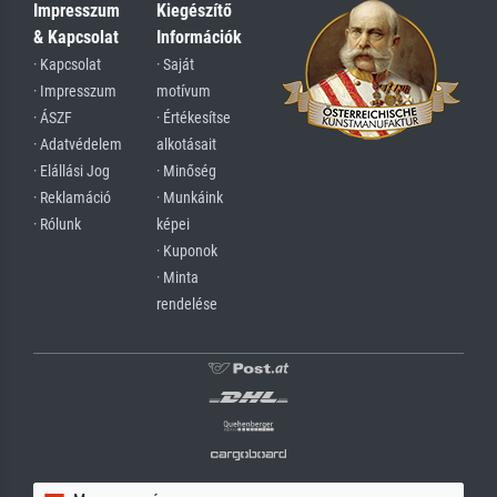
Impresszum
Kiegészítő
& Kapcsolat
Információk
· Kapcsolat
· Saját
· Impresszum
motívum
· ÁSZF
· Értékesítse
· Adatvédelem
alkotásait
· Elállási Jog
· Minőség
· Reklamáció
· Munkáink
· Rólunk
képei
· Kuponok
· Minta
rendelése