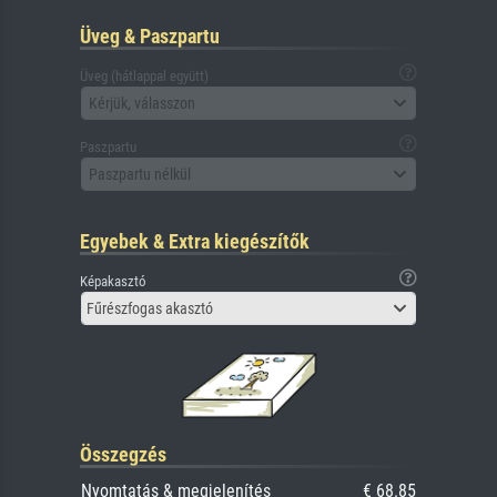
Üveg & Paszpartu
Üveg (hátlappal együtt)
Kérjük, válasszon
Paszpartu
Paszpartu nélkül
Egyebek & Extra kiegészítők
Képakasztó
Fűrészfogas akasztó
Összegzés
Nyomtatás & megjelenítés
€ 68.85