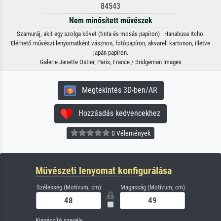
84543
Nem minősített művészek
Szamuráj, akit egy szolga követ (tinta és mosás papíron) · Hanabusa Itcho.
Elérhető művészi lenyomatként vásznon, fotópapíron, akvarell kartonon, illetve
japán papíron.
Galerie Janette Ostier, Paris, France / Bridgeman Images
Megtekintés 3D-ben/AR
Hozzáadás kedvencekhez
0 Vélemények
Művészeti lenyomat konfigurálása
Szélesség (Motívum, cm)
Magasság (Motívum, cm)
Kiegészítő szegély