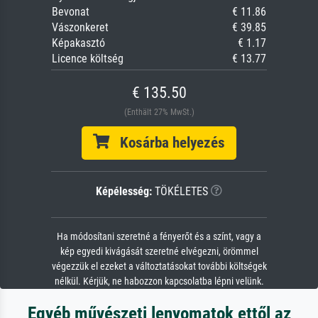
Bevonat
€ 11.86
Vászonkeret
€ 39.85
Képakasztó
€ 1.17
Licence költség
€ 13.77
€ 135.50
(Enthält 27% MwSt.)
Kosárba helyezés
Képélesség:
TÖKÉLETES
Ha módosítani szeretné a fényerőt és a színt, vagy a
kép egyedi kivágását szeretné elvégezni, örömmel
végezzük el ezeket a változtatásokat további költségek
nélkül. Kérjük, ne habozzon kapcsolatba lépni velünk.
Egyéb művészeti lenyomatok ettől az