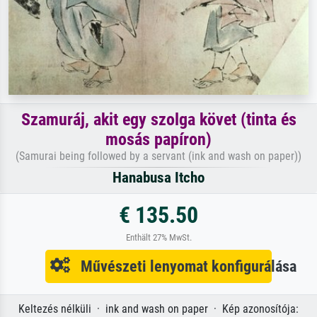
Szamuráj, akit egy szolga követ (tinta és
mosás papíron)
(Samurai being followed by a servant (ink and wash on paper))
Hanabusa Itcho
€ 135.50
Enthält 27% MwSt.
Művészeti lenyomat konfigurálása
Keltezés nélküli · ink and wash on paper · Kép azonosítója: