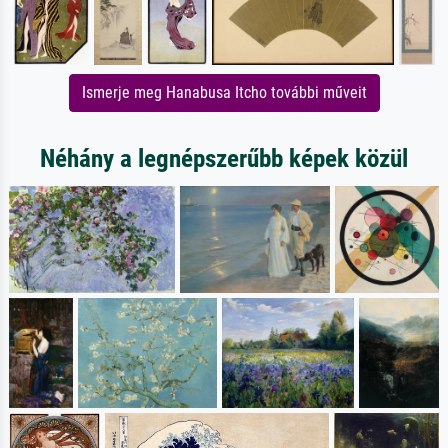
Ismerje meg Hanabusa Itcho további műveit
Néhány a legnépszerűbb képek közül