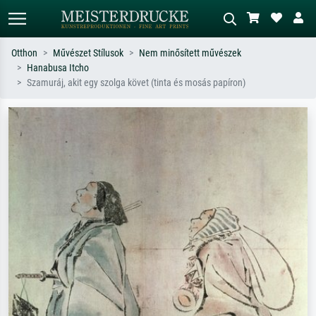
Otthon
Művészet Stílusok
Nem minősített művészek
Hanabusa Itcho
Alap keresés
MI-képkereső
Szamuráj, akit egy szolga követ (tinta és mosás papíron)
Keressen művész, műcím vagy stílus
Írja le a jelenetet – pl. zöld rét, sok
szerint – pl. Monet, Csillagos éj,
piros absztrakt, sötét olajkép, álló akt
impresszionizmus, Hokusai-hullám,
egy fa mellett.
akt.