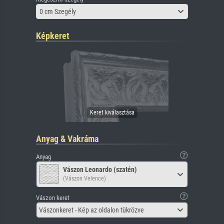
0 cm Szegély
Képkeret
Anyag & Vakráma
Anyag
Vászon Leonardo (szatén)
(Vászon Velence)
Vászon keret
Vászonkeret - Kép az oldalon tükrözve