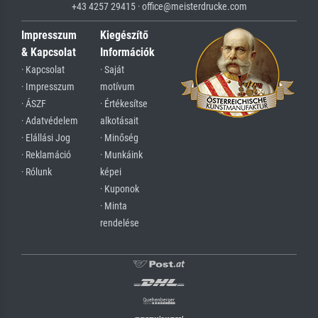
+43 4257 29415 · office@meisterdrucke.com
Impresszum
Kiegészítő
& Kapcsolat
Információk
· Kapcsolat
· Saját
· Impresszum
motívum
· ÁSZF
· Értékesítse
· Adatvédelem
alkotásait
· Elállási Jog
· Minőség
· Reklamáció
· Munkáink
· Rólunk
képei
· Kuponok
· Minta
rendelése