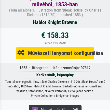
művéből, 1853-ban
(Tom all alone's, illustration from 'Bleak House' by Charles
Dickens (1812-70) published 1853 )
Hablot Knight Browne
€ 158.33
Enthält 27% MwSt.
Művészeti lenyomat konfigurálása
1853 · lithograph · Kép azonosítója: 97812
Karikatúrák, képregény
Tom teljesen egyedül, illusztráció Charles Dickens (1812-70) „Bleak House” című
művéből, 1853-ban · Hablot Knight Browne. Elérhető művészi lenyomatként
vásznon, fotópapíron, akvarell kartonon, illetve japán papíron.
Private Collection / Bridgeman Images
Megtekintés 3D-ben/AR