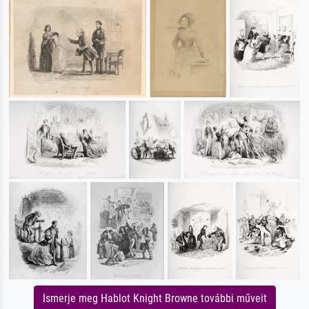
Ismerje meg Hablot Knight Browne további műveit