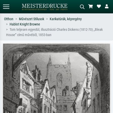
Otthon
Művészet Stílusok
Karikatúrák, képregény
Hablot Knight Browne
Alap keresés
MI-képkereső
Tom teljesen egyedül, illusztráció Charles Dickens (1812-70) „Bleak
House” című művéből, 1853-ban
Keressen művész, műcím vagy stílus
Írja le a jelenetet – pl. zöld rét, sok
szerint – pl. Monet, Csillagos éj,
piros absztrakt, sötét olajkép, álló akt
impresszionizmus, Hokusai-hullám,
egy fa mellett.
akt.