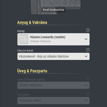
Anyag & Vakráma
Anyag
Vászon Leonardo (szatén)
(Vászon Velence)
Vászon keret
Vászonkeret - Kép az oldalon tükrözve
Üveg & Paszpartu
Üveg (hátlappal együtt)
Kérjük, válasszon
Paszpartu
Paszpartu nélkül