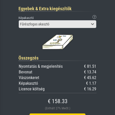
Egyebek & Extra kiegészítők
Képakasztó
Fűrészfogas akasztó
Összegzés
Nyomtatás & megjelenítés
€ 81.51
Bevonat
€ 13.74
Vászonkeret
€ 45.62
Képakasztó
€ 1.17
Licence költség
€ 16.29
€ 158.33
(Enthält 27% MwSt.)