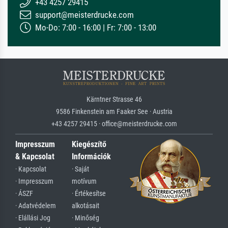
+43 4257 29415
support@meisterdrucke.com
Mo-Do: 7:00 - 16:00 | Fr: 7:00 - 13:00
Kärntner Strasse 46
9586 Finkenstein am Faaker See · Austria
+43 4257 29415 · office@meisterdrucke.com
Impresszum
Kiegészítő
& Kapcsolat
Információk
· Kapcsolat
· Saját
· Impresszum
motívum
· ÁSZF
· Értékesítse
· Adatvédelem
alkotásait
· Elállási Jog
· Minőség