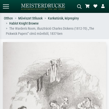
Otthon
Művészet Stílusok
Karikatúrák, képregény
Hablot Knight Browne
Alap keresés
MI-képkereső
The Warden's Room, illusztráció Charles Dickens (1812-70) „The
Pickwick Papers” című művéből, 1837-ben
Keressen művész, műcím vagy stílus
Írja le a jelenetet – pl. zöld rét, sok
szerint – pl. Monet, Csillagos éj,
piros absztrakt, sötét olajkép, álló akt
impresszionizmus, Hokusai-hullám,
egy fa mellett.
akt.