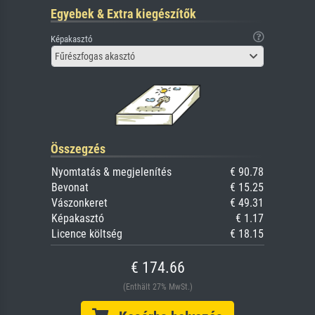
Egyebek & Extra kiegészítők
Képakasztó
Fűrészfogas akasztó
Összegzés
Nyomtatás & megjelenítés
€ 90.78
Bevonat
€ 15.25
Vászonkeret
€ 49.31
Képakasztó
€ 1.17
Licence költség
€ 18.15
€ 174.66
(Enthält 27% MwSt.)