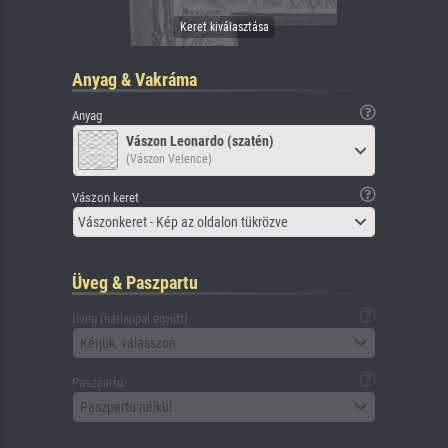
Anyag & Vakráma
Anyag
Vászon Leonardo (szatén)
(Vászon Velence)
Vászon keret
Vászonkeret - Kép az oldalon tükrözve
Üveg & Paszpartu
Üveg (hátlappal együtt)
Kérjük, válasszon
Paszpartu
Paszpartu nélkül