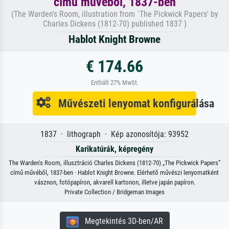
című művéből, 1837-ben
(The Warden's Room, illustration from `The Pickwick Papers' by
Charles Dickens (1812-70) published 1837 )
Hablot Knight Browne
€ 174.66
Enthält 27% MwSt.
Művészeti lenyomat konfigurálása
1837 · lithograph · Kép azonosítója: 93952
Karikatúrák, képregény
The Warden's Room, illusztráció Charles Dickens (1812-70) „The Pickwick Papers”
című művéből, 1837-ben · Hablot Knight Browne. Elérhető művészi lenyomatként
vásznon, fotópapíron, akvarell kartonon, illetve japán papíron.
Private Collection / Bridgeman Images
Megtekintés 3D-ben/AR