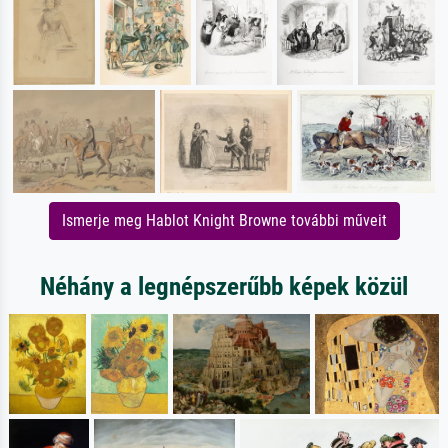
Ismerje meg Hablot Knight Browne további műveit
Néhány a legnépszerűbb képek közül