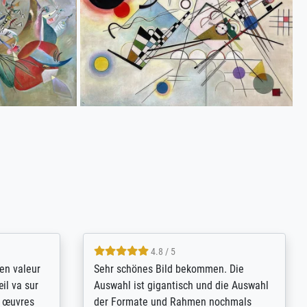
4.8 / 5
bsoluut
So, I ordered a large print of The
ingstijd
Annunciation by Fra Angelico from a
t
very large and popular American