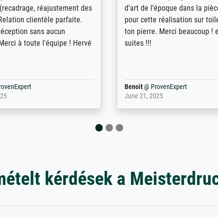
 der Bestellung. Grosses
aangebeld en niet geleverd o
t.
voorziene dag. Er werd ook g
duidelijke informatie gegeve
er dan met het pakket ging g
Bpost absoluut te mijden
rovenExpert
Anonym
@
ProvenExpert
5
December 12, 2025
mételt kérdések a Meisterdru