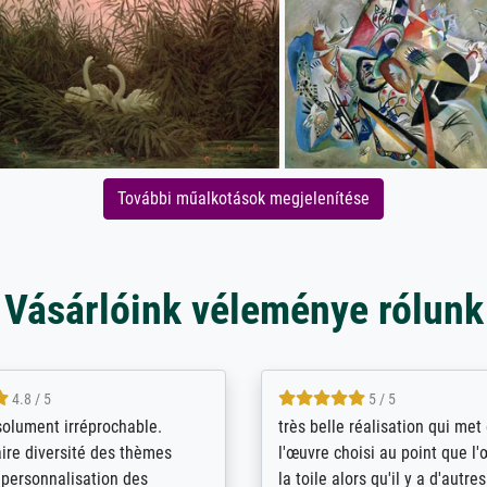
További műalkotások megjelenítése
Vásárlóink véleménye rólunk
5 / 5
4 / 5
bin sehr über die Qualität
De levering door Bpost was a
Diese Drucke haben all´meine
desastreus. De gemelde lever
n übertroffen. Desgleichen
sloeg nergens op. Er werd nie