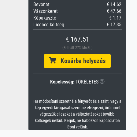
Bevonat
€ 14.62
Vászonkeret
€ 47.66
Képakasztó
€ 1.17
Licence költség
€ 17.35
€ 167.51
(Enthält 27% MwSt.)
Kosárba helyezés
Képélesség:
TÖKÉLETES
Ha módosítani szeretné a fényerőt és a színt, vagy a
kép egyedi kivágását szeretné elvégezni, örömmel
végezzük el ezeket a változtatásokat további
költségek nélkül. Kérjük, ne habozzon kapcsolatba
lépni velünk.