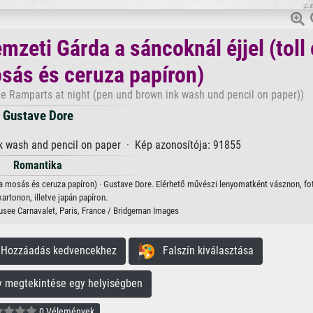
zeti Gárda a sáncoknál éjjel (toll 
osás és ceruza papíron)
the Ramparts at night (pen und brown ink wash und pencil on paper))
Gustave Dore
k wash and pencil on paper · Kép azonosítója: 91855
Romantika
nta mosás és ceruza papíron) · Gustave Dore. Elérhető művészi lenyomatként vásznon, fo
kartonon, illetve japán papíron.
Musee Carnavalet, Paris, France / Bridgeman Images
ozzáadás kedvencekhez
Falszín kiválasztása
megtekintése egy helyiségben
0 Vélemények