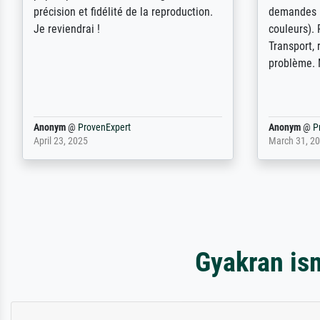
onbegonnen werk (na stoppen begint
der Ablauf
het weer van voor af aan). Als er naar
Komplimen
een bepaalde kunstenaar gevraagd
wordt krijg je ook een aantal werken van
andere wat het onoverzichtelijk maakt
(bvb zoek Ros = ook Rops, Rose etc).
Waarom duidt u ...
philip
@
ProvenExpert
Anonym
@
P
September 23, 2025
April 20, 202
Gyakran is