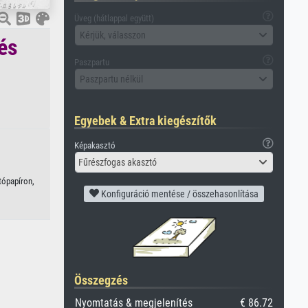
Üveg (hátlappal együtt)
Kérjük, válasszon
és
Paszpartu
Paszpartu nélkül
Egyebek & Extra kiegészítők
Képakasztó
Fűrészfogas akasztó
tópapíron,
Konfiguráció mentése / összehasonlítása
Összegzés
Nyomtatás & megjelenítés
€ 86.72