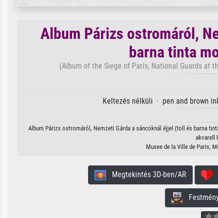
Album Párizs ostromáról, Nem
barna tinta m
(Album of the Siege of Paris, National Guards at 
Keltezés nélküli · pen and brown in
Album Párizs ostromáról, Nemzeti Gárda a sáncoknál éjjel (toll és barna ti
akvarell 
Musee de la Ville de Paris, 
Megtekintés 3D-ben/AR
H
Festmény 