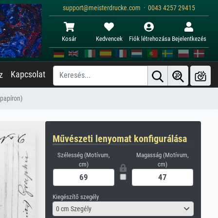
support@meisterdrucke.com · 0043 4257 29415
Kosár
Kedvencek
Fiók létrehozása
Bejelentkezés
Kapcsolat
z
 papíron)
Művészeti lenyomat konfigurálása
Szélesség (Motívum,
Magasság (Motívum,
cm)
cm)
Kiegészítő szegély
0 cm Szegély