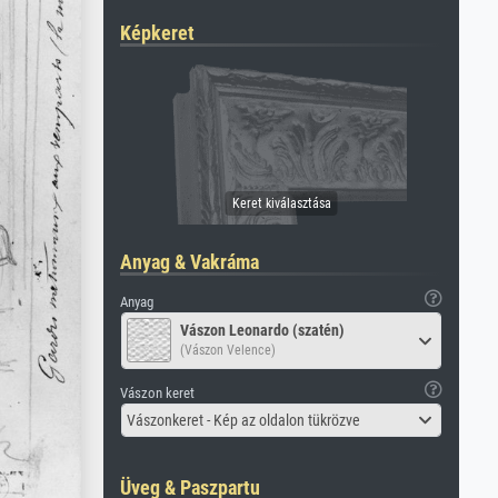
Képkeret
Anyag & Vakráma
Anyag
Vászon Leonardo (szatén)
(Vászon Velence)
Vászon keret
Vászonkeret - Kép az oldalon tükrözve
Üveg & Paszpartu