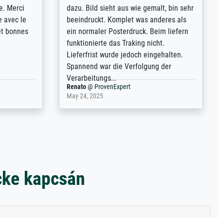
p de
"art/poster" site advertising giclee print
een
quality. The quality for a large print was
n over wat
atrocious. They refunded me when I sent
ebeuren.
pictures of the blurry print vs. a
Wikipedia commons representation.
They stated they couldn't do ...
Anonym
@
ProvenExpert
December 4, 2025
cke kapcsán