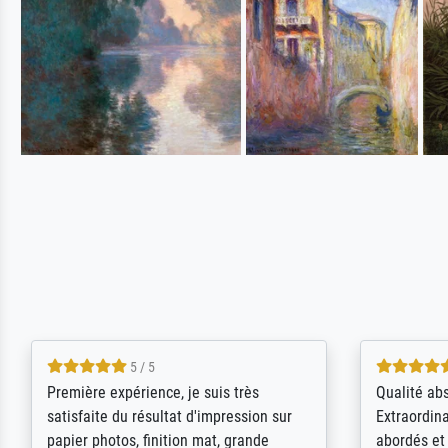
4.5 / 5
ik beoordeel Meisterdrucke zeer
Wow....ich 
positief. Door de 69505 beschikbare
erstaunt. 
kunstenaars scrollen is echter
Erwartunge