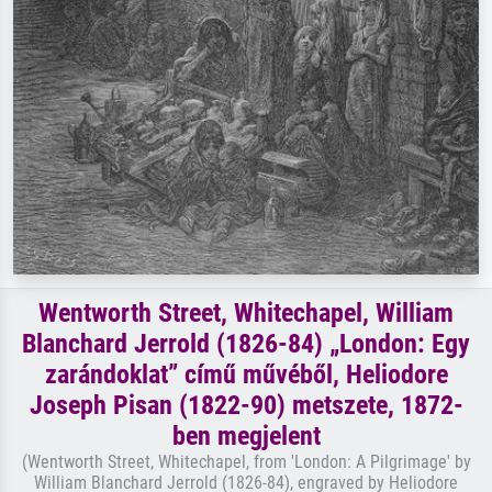
Wentworth Street, Whitechapel, William
Blanchard Jerrold (1826-84) „London: Egy
zarándoklat” című művéből, Heliodore
Joseph Pisan (1822-90) metszete, 1872-
ben megjelent
(Wentworth Street, Whitechapel, from 'London: A Pilgrimage' by
William Blanchard Jerrold (1826-84), engraved by Heliodore