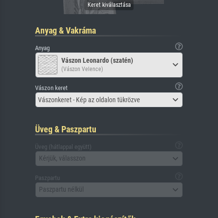
Anyag & Vakráma
Anyag
Vászon Leonardo (szatén)
(Vászon Velence)
Vászon keret
Vászonkeret - Kép az oldalon tükrözve
Üveg & Paszpartu
Üveg (hátlappal együtt)
Kérjük, válasszon
Paszpartu
Paszpartu nélkül