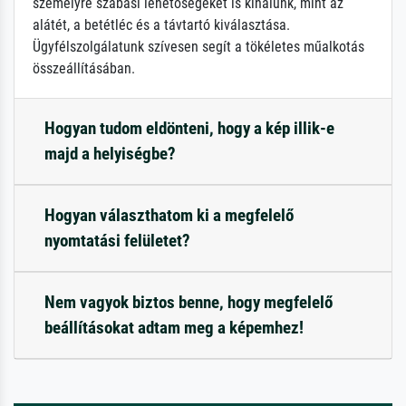
személyre szabási lehetőségeket is kínálunk, mint az
alátét, a betétléc és a távtartó kiválasztása.
Ügyfélszolgálatunk szívesen segít a tökéletes műalkotás
összeállításában.
Hogyan tudom eldönteni, hogy a kép illik-e
majd a helyiségbe?
Hogyan választhatom ki a megfelelő
nyomtatási felületet?
Nem vagyok biztos benne, hogy megfelelő
beállításokat adtam meg a képemhez!