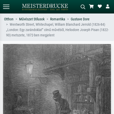
Otthon
Művészet Stílusok
Romantika
Gustave Dore
Wentworth Street, Whitechapel, William Blanchard Jerrold (1826-84)
Alap keresés
MI-képkereső
„London: Egy zarándoklat” című művéből, Heliodore Joseph Pisan (1822-
90) metszete, 1872-ben megjelent
Keressen művész, műcím vagy stílus
Írja le a jelenetet – pl. zöld rét, sok
szerint – pl. Monet, Csillagos éj,
piros absztrakt, sötét olajkép, álló akt
impresszionizmus, Hokusai-hullám,
egy fa mellett.
akt.