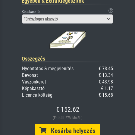
Egyebek & Extra kiegészítők
Képakasztó
Fűrészfogas akasztó
Összegzés
Nyomtatás & megjelenítés
€ 78.45
Bevonat
€ 13.34
Vászonkeret
€ 43.98
Képakasztó
€ 1.17
Licence költség
€ 15.68
€ 152.62
(Enthält 27% MwSt.)
Kosárba helyezés