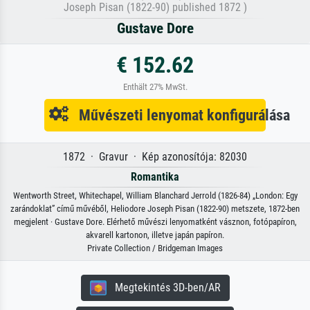
Joseph Pisan (1822-90) published 1872 )
Gustave Dore
€ 152.62
Enthält 27% MwSt.
Művészeti lenyomat konfigurálása
1872 · Gravur · Kép azonosítója: 82030
Romantika
Wentworth Street, Whitechapel, William Blanchard Jerrold (1826-84) „London: Egy
zarándoklat” című művéből, Heliodore Joseph Pisan (1822-90) metszete, 1872-ben
megjelent · Gustave Dore. Elérhető művészi lenyomatként vásznon, fotópapíron,
akvarell kartonon, illetve japán papíron.
Private Collection / Bridgeman Images
Megtekintés 3D-ben/AR