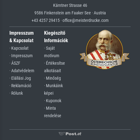
Kärntner Strasse 46
9586 Finkenstein am Faaker See · Austria
+43 4257 29415 · office@meisterdrucke.com
Impresszum
Kiegészítő
& Kapcsolat
Információk
· Kapcsolat
· Saját
· Impresszum
motívum
· ÁSZF
· Értékesítse
· Adatvédelem
alkotásait
· Elállási Jog
· Minőség
· Reklamáció
· Munkáink
· Rólunk
képei
· Kuponok
· Minta
rendelése