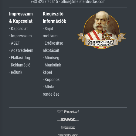
+43 4257 29415 · office@meisterdrucke.com
Impresszum
Kiegészítő
& Kapcsolat
Információk
· Kapcsolat
· Saját
· Impresszum
motívum
· ÁSZF
· Értékesítse
· Adatvédelem
alkotásait
· Elállási Jog
· Minőség
· Reklamáció
· Munkáink
· Rólunk
képei
· Kuponok
· Minta
rendelése