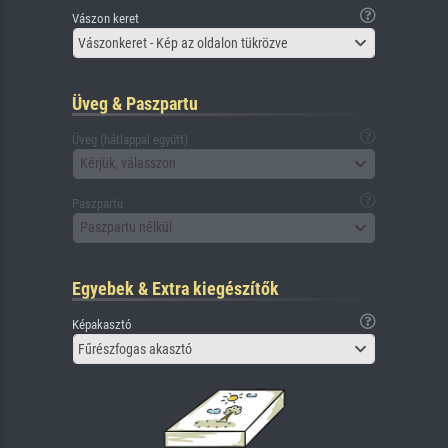
Vászon keret
Vászonkeret - Kép az oldalon tükrözve
Üveg & Paszpartu
Üveg (hátlappal együtt)
Kérjük, válasszon
Paszpartu
Paszpartu nélkül
Egyebek & Extra kiegészítők
Képakasztó
Fűrészfogas akasztó