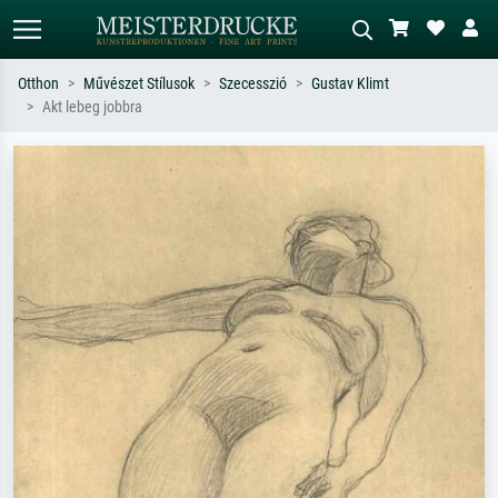
Otthon
Művészet Stílusok
Szecesszió
Gustav Klimt
Akt lebeg jobbra
Alap keresés
MI-képkereső
Keressen művész, műcím vagy stílus
Írja le a jelenetet – pl. zöld rét, sok
szerint – pl. Monet, Csillagos éj,
piros absztrakt, sötét olajkép, álló akt
impresszionizmus, Hokusai-hullám,
egy fa mellett.
akt.