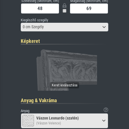
Szélesség (Motívum, cm)
Magasság (Motívum, cm)
Kiegészítő szegély
0 cm Szegély
Képkeret
Anyag & Vakráma
Anyag
Vászon Leonardo (szatén)
(Vászon Velence)