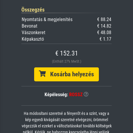
Összegzés
Nyomtatás & megjelenítés
€ 88.24
Bevonat
€ 14.82
Vászonkeret
€ 48.08
Képakasztó
€ 1.17
€ 152.31
(Enthält 27% MwSt.)
Kosárba helyezés
Képélesség:
ROSSZ
Ha módosítani szeretné a fényerőt és a színt, vagy a
kép egyedi kivágását szeretné elvégezni, örömmel
végezzük el ezeket a változtatásokat további költségek
nélkül. Kérjük, ne habozzon kapcsolatba lépni velünk.