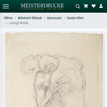
Otthon
Művészet Stílusok
Szecesszió
Gustav Klimt
Csengő férfiak
Alap keresés
MI-képkereső
Keressen művész, műcím vagy stílus
Írja le a jelenetet – pl. zöld rét, sok
szerint – pl. Monet, Csillagos éj,
piros absztrakt, sötét olajkép, álló akt
impresszionizmus, Hokusai-hullám,
egy fa mellett.
akt.