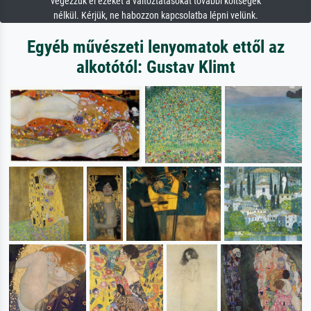
végezzük el ezeket a változtatásokat további költségek
nélkül. Kérjük, ne habozzon kapcsolatba lépni velünk.
Egyéb művészeti lenyomatok ettől az
alkotótól: Gustav Klimt