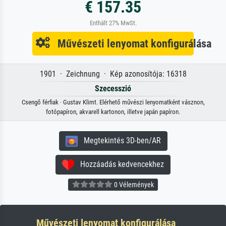
€ 157.35
Enthält 27% MwSt.
Művészeti lenyomat konfigurálása
1901 · Zeichnung · Kép azonosítója: 16318
Szecesszió
Csengő férfiak · Gustav Klimt. Elérhető művészi lenyomatként vásznon,
fotópapíron, akvarell kartonon, illetve japán papíron.
Megtekintés 3D-ben/AR
Hozzáadás kedvencekhez
0 Vélemények
Művészeti lenyomat konfigurálása