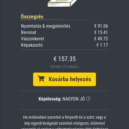
Összegzés
Nyomtatás & megjelenítés
€ 91.06
Bevonat
€ 15.41
Vászonkeret
€ 49.72
Képakasztó
€ 1.17
€ 157.35
(Enthält 27% MwSt.)
Kosárba helyezés
Képélesség:
NAGYON JÓ
Ha módosítani szeretné a fényerőt és a színt, vagy a
kép egyedi kivágását szeretné elvégezni, örömmel