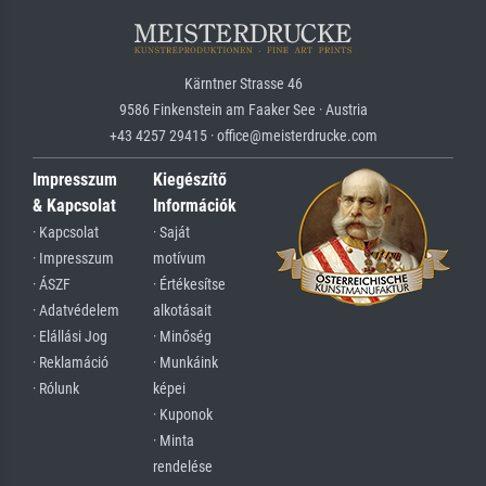
Kärntner Strasse 46
9586 Finkenstein am Faaker See · Austria
+43 4257 29415 · office@meisterdrucke.com
Impresszum
Kiegészítő
& Kapcsolat
Információk
· Kapcsolat
· Saját
· Impresszum
motívum
· ÁSZF
· Értékesítse
· Adatvédelem
alkotásait
· Elállási Jog
· Minőség
· Reklamáció
· Munkáink
· Rólunk
képei
· Kuponok
· Minta
rendelése