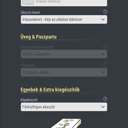
(Vászon Velence)
Vászon keret
Vászonkeret - Kép az oldalon tükrözve
Üveg & Paszpartu
Üveg (hátlappal együtt)
Kérjük, válasszon
Paszpartu
Paszpartu nélkül
Egyebek & Extra kiegészítők
Képakasztó
Fűrészfogas akasztó