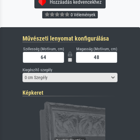
Hozzáadás kedvencekhez
0 Vélemények
Művészeti lenyomat konfigurálása
Szélesség (Motívum, cm)
Magasság (Motívum, cm)
Kiegészítő szegély
0 cm Szegély
Képkeret