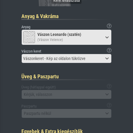
Anyag & Vakráma
Anyag
Vászon Leonardo (szatén)
(Vászon Velence)
Vászon keret
Vászonkeret - Kép az oldalon tükrözve
Üveg & Paszpartu
Üveg (hátlappal együtt)
Kérjük, válasszon
Paszpartu
Paszpartu nélkül
Egyebek & Extra kiegészítők