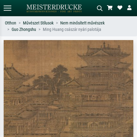
Otthon
Művészet Stílusok
Nem minősített művészek
Guo Zhongshu
Ming Huang császár nyári palotája
Alap keresés
MI-képkereső
Keressen művész, műcím vagy stílus
Írja le a jelenetet – pl. zöld rét, sok
szerint – pl. Monet, Csillagos éj,
piros absztrakt, sötét olajkép, álló akt
impresszionizmus, Hokusai-hullám,
egy fa mellett.
akt.