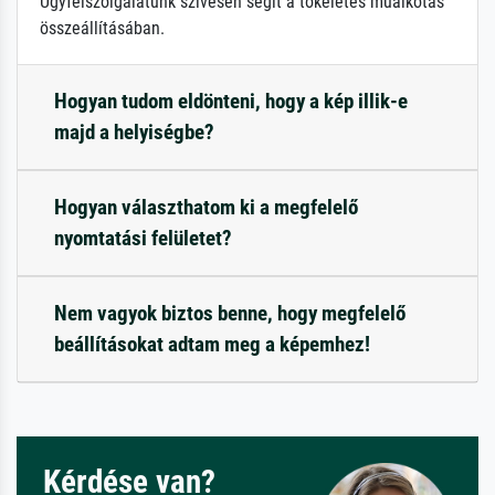
Ügyfélszolgálatunk szívesen segít a tökéletes műalkotás
összeállításában.
Hogyan tudom eldönteni, hogy a kép illik-e
majd a helyiségbe?
Hogyan választhatom ki a megfelelő
nyomtatási felületet?
Nem vagyok biztos benne, hogy megfelelő
beállításokat adtam meg a képemhez!
Kérdése van?