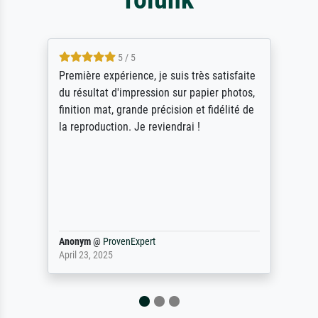
4.5 / 5
ik beoordeel Meisterdrucke zeer positief.
Door de 69505 beschikbare kunstenaars
scrollen is echter onbegonnen werk (na
stoppen begint het weer van voor af aan).
Als er naar een bepaalde kunstenaar
gevraagd wordt krijg je ook een aantal
werken van andere wat het onoverzichtelijk
maakt (bvb zoek Ros = ook Rops, Rose etc).
Waarom duidt u ...
philip
@
ProvenExpert
September 23, 2025