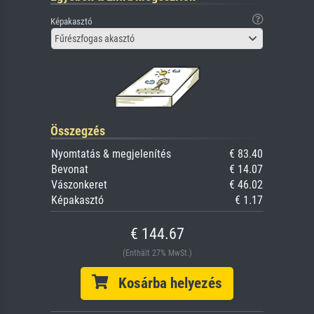
Képakasztó
Fűrészfogas akasztó
Összegzés
Nyomtatás & megjelenítés
€ 83.40
Bevonat
€ 14.07
Vászonkeret
€ 46.02
Képakasztó
€ 1.17
€ 144.67
(Enthält 27% MwSt.)
Kosárba helyezés