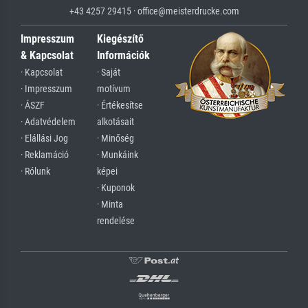
+43 4257 29415 · office@meisterdrucke.com
Impresszum
Kiegészítő
& Kapcsolat
Információk
· Kapcsolat
· Saját
· Impresszum
motívum
· ÁSZF
· Értékesítse
· Adatvédelem
alkotásait
· Elállási Jog
· Minőség
· Reklamáció
· Munkáink
· Rólunk
képei
· Kuponok
· Minta
rendelése