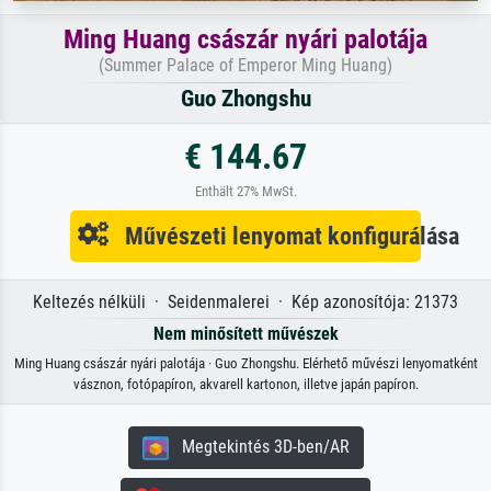
Ming Huang császár nyári palotája
(Summer Palace of Emperor Ming Huang)
Guo Zhongshu
€ 144.67
Enthält 27% MwSt.
Művészeti lenyomat konfigurálása
Keltezés nélküli · Seidenmalerei · Kép azonosítója: 21373
Nem minősített művészek
Ming Huang császár nyári palotája · Guo Zhongshu. Elérhető művészi lenyomatként
vásznon, fotópapíron, akvarell kartonon, illetve japán papíron.
Megtekintés 3D-ben/AR