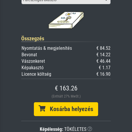
Összegzés
Nyomtatás & megjelenítés
€ 84.52
Bevonat
€ 14.22
Vászonkeret
€ 46.44
Képakasztó
€ 1.17
Licence költség
€ 16.90
€ 163.26
(Enthält 27% MwSt.)
Kosárba helyezés
Képélesség:
TÖKÉLETES