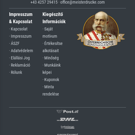
+43 4257 29415 · office@meisterdrucke.com
Impresszum
Kiegészítő
& Kapcsolat
Információk
· Kapcsolat
· Saját
· Impresszum
motívum
· ÁSZF
· Értékesítse
· Adatvédelem
alkotásait
· Elállási Jog
· Minőség
· Reklamáció
· Munkáink
· Rólunk
képei
· Kuponok
· Minta
rendelése