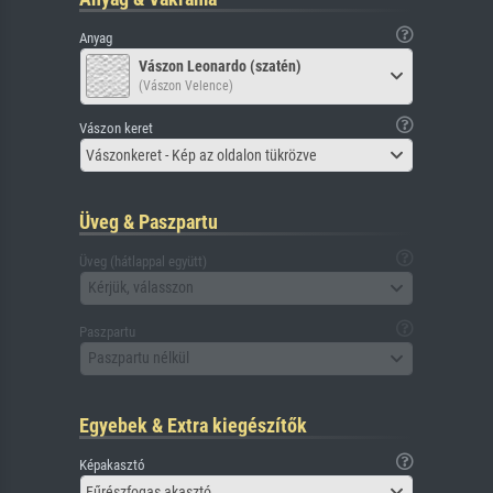
Anyag
Vászon Leonardo (szatén)
(Vászon Velence)
Vászon keret
Vászonkeret - Kép az oldalon tükrözve
Üveg & Paszpartu
Üveg (hátlappal együtt)
Kérjük, válasszon
Paszpartu
Paszpartu nélkül
Egyebek & Extra kiegészítők
Képakasztó
Fűrészfogas akasztó