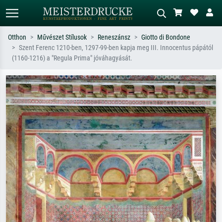
Otthon
Művészet Stílusok
Reneszánsz
Giotto di Bondone
Szent Ferenc 1210-ben, 1297-99-ben kapja meg III. Innocentus pápától
Alap keresés
MI-képkereső
(1160-1216) a "Regula Prima" jóváhagyását.
Keressen művész, műcím vagy stílus
Írja le a jelenetet – pl. zöld rét, sok
szerint – pl. Monet, Csillagos éj,
piros absztrakt, sötét olajkép, álló akt
impresszionizmus, Hokusai-hullám,
egy fa mellett.
akt.