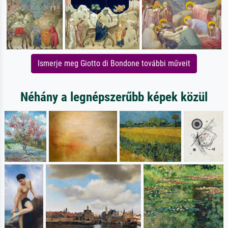
Ismerje meg Giotto di Bondone további műveit
Néhány a legnépszerűbb képek közül