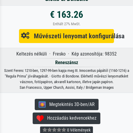
€ 163.26
Enthält 27% MwSt.
Művészeti lenyomat konfigurálása
Keltezés nélküli · Fresko · Kép azonosítója: 98352
Reneszánsz
Szent Ferenc 1210-ben, 1297-99-ben kapja meg III. Innocentus pápától (1160-1216) a
"Regula Prima" jóváhagyását. · Giotto di Bondone. Elérhető művészi lenyomatként
vásznon, fotópapíron, akvarell kartonon, illetve japán papíron.
San Francesco, Upper Church, Assisi, Italy / Bridgeman Images
Megtekintés 3D-ben/AR
Hozzáadás kedvencekhez
0 Vélemények