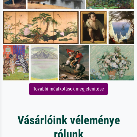
További műalkotások megjelenítése
Vásárlóink véleménye
rólunk