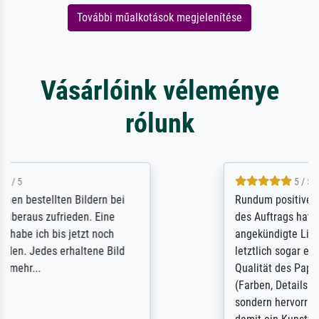
További műalkotások megjelenítése
Vásárlóink véleménye
rólunk
5 / 5
Rundum positive Erfahrung. Die Ausführung
des Auftrags hat eine Weile gedauert, die
angekündigte Lieferzeit wurde aber
letztlich sogar etwas unterschritten. Die
Qualität des Papiers und des Drucks
(Farben, Details usw.) ist nicht nur gut,
sondern hervorragend. Selbst ein Druck ist