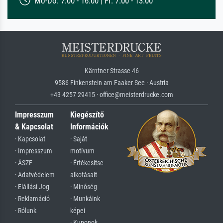
Mo-Do: 7:00 - 16:00 | Fr: 7:00 - 13:00
Kärntner Strasse 46
9586 Finkenstein am Faaker See · Austria
+43 4257 29415 · office@meisterdrucke.com
Impresszum
Kiegészítő
& Kapcsolat
Információk
· Kapcsolat
· Saját
· Impresszum
motívum
· ÁSZF
· Értékesítse
· Adatvédelem
alkotásait
· Elállási Jog
· Minőség
· Reklamáció
· Munkáink
· Rólunk
képei
· Kuponok