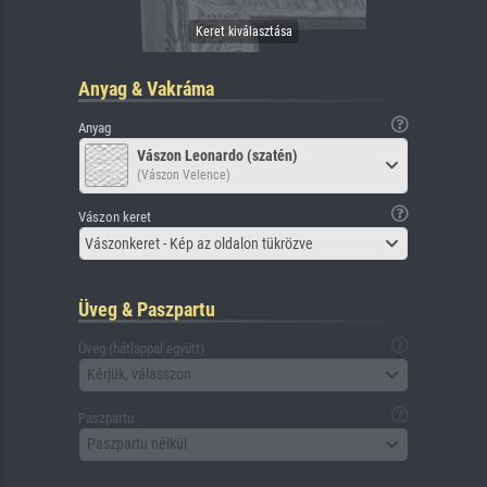
Anyag & Vakráma
Anyag
Vászon Leonardo (szatén)
(Vászon Velence)
Vászon keret
Vászonkeret - Kép az oldalon tükrözve
Üveg & Paszpartu
Üveg (hátlappal együtt)
Kérjük, válasszon
Paszpartu
Paszpartu nélkül