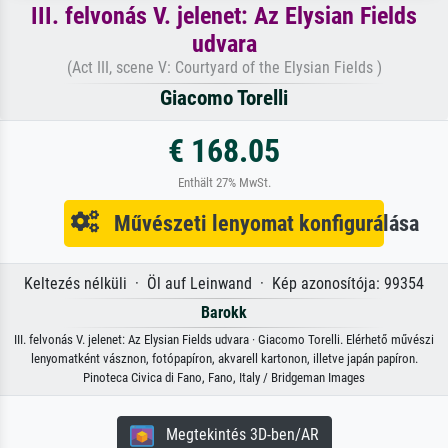
III. felvonás V. jelenet: Az Elysian Fields
udvara
(Act III, scene V: Courtyard of the Elysian Fields )
Giacomo Torelli
€ 168.05
Enthält 27% MwSt.
Művészeti lenyomat konfigurálása
Keltezés nélküli · Öl auf Leinwand · Kép azonosítója: 99354
Barokk
III. felvonás V. jelenet: Az Elysian Fields udvara · Giacomo Torelli. Elérhető művészi
lenyomatként vásznon, fotópapíron, akvarell kartonon, illetve japán papíron.
Pinoteca Civica di Fano, Fano, Italy / Bridgeman Images
Megtekintés 3D-ben/AR