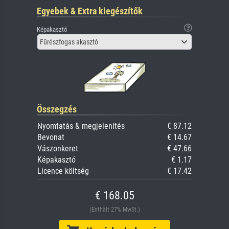
Egyebek & Extra kiegészítők
Képakasztó
Fűrészfogas akasztó
Összegzés
Nyomtatás & megjelenítés
€ 87.12
Bevonat
€ 14.67
Vászonkeret
€ 47.66
Képakasztó
€ 1.17
Licence költség
€ 17.42
€ 168.05
(Enthält 27% MwSt.)