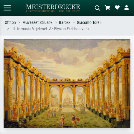
Otthon
Művészet Stílusok
Barokk
Giacomo Torelli
III. felvonás V. jelenet: Az Elysian Fields udvara
Alap keresés
MI-képkereső
Keressen művész, műcím vagy stílus
Írja le a jelenetet – pl. zöld rét, sok
szerint – pl. Monet, Csillagos éj,
piros absztrakt, sötét olajkép, álló akt
impresszionizmus, Hokusai-hullám,
egy fa mellett.
akt.