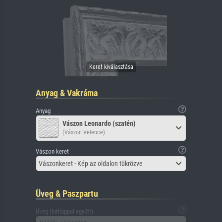
Anyag & Vakráma
Anyag
Vászon Leonardo (szatén)
(Vászon Velence)
Vászon keret
Vászonkeret - Kép az oldalon tükrözve
Üveg & Paszpartu
Üveg (hátlappal együtt)