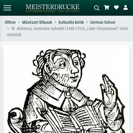
Otthon
Művészet Stílusok
Kulturális körök
German School
St. Alchimus, Hartmann Schedel (1440-1514) „Liber Chronicarum” című
Alap keresés
MI-képkereső
művéből
Keressen művész, műcím vagy stílus
Írja le a jelenetet – pl. zöld rét, sok
szerint – pl. Monet, Csillagos éj,
piros absztrakt, sötét olajkép, álló akt
impresszionizmus, Hokusai-hullám,
egy fa mellett.
akt.