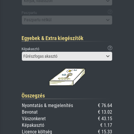
Kérjük, válasszon
Paszpartu
Paszpartu nélkül
Egyebek & Extra kiegészítők
Képakasztó
Fűrészfogas akasztó
Összegzés
Nyomtatás & megjelenítés
€ 76.64
Bevonat
€ 13.02
Vászonkeret
€ 43.15
Képakasztó
€ 1.17
Licence költség
€ 15.33